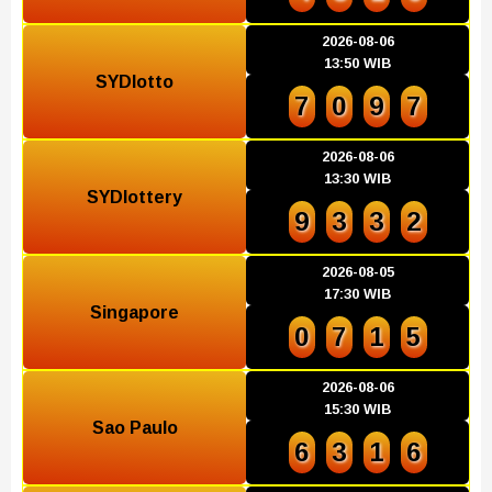
2026-08-06
13:50 WIB
SYDlotto
7
0
9
7
2026-08-06
13:30 WIB
SYDlottery
9
3
3
2
2026-08-05
17:30 WIB
Singapore
0
7
1
5
2026-08-06
15:30 WIB
Sao Paulo
6
3
1
6