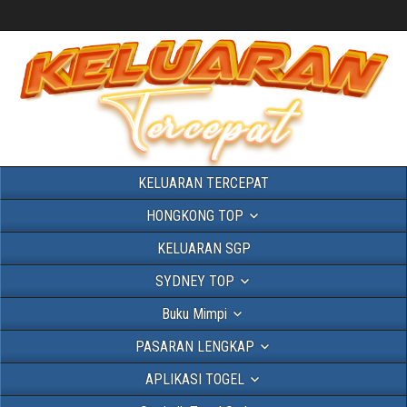
KELUARAN TERCEPAT
HONGKONG TOP
KELUARAN SGP
SYDNEY TOP
Buku Mimpi
PASARAN LENGKAP
APLIKASI TOGEL