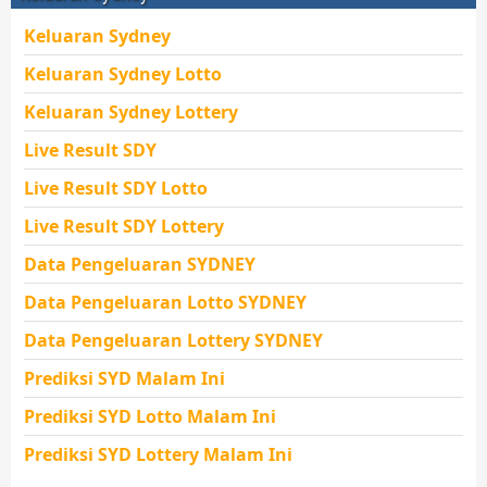
Keluaran Sydney
Keluaran Sydney
Lotto
Keluaran Sydney
Lottery
Live Result SDY
Live Result SDY Lotto
Live Result SDY
Lottery
Data Pengeluaran SYDNEY
Data Pengeluaran Lotto SYDNEY
Data Pengeluaran Lottery SYDNEY
Prediksi SYD Malam Ini
Prediksi SYD Lotto Malam Ini
Prediksi SYD Lottery Malam Ini