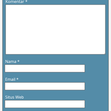
Komentar
*
Nama
*
Email
*
Situs Web