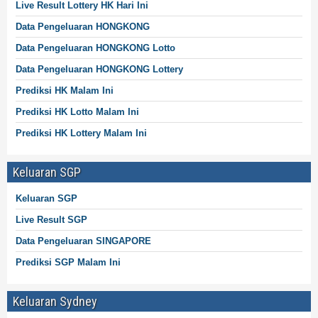
Live Result
Lottery
HK Hari Ini
Data Pengeluaran HONGKONG
Data Pengeluaran HONGKONG
Lotto
Data Pengeluaran HONGKONG
Lottery
Prediksi HK Malam Ini
Prediksi HK Lotto Malam Ini
Prediksi HK
Lottery
Malam Ini
Keluaran SGP
Keluaran SGP
Live Result SGP
Data Pengeluaran SINGAPORE
Prediksi SGP Malam Ini
Keluaran Sydney