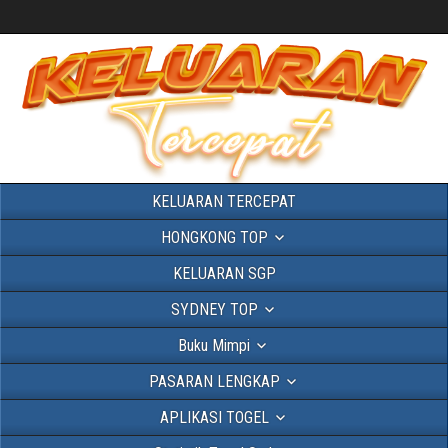
KELUARAN TERCEPAT
HONGKONG TOP
KELUARAN SGP
SYDNEY TOP
Buku Mimpi
PASARAN LENGKAP
APLIKASI TOGEL