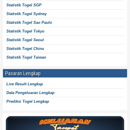
Statistik Togel SGP
Statistik Togel Sydney
Statistik Togel Sao Paulo
Statistik Togel Tokyo
Statistik Togel Seoul
Statistik Togel China
Statistik Togel Taiwan
Pasaran Lengkap
Live Result Lengkap
Data Pengeluaran Lengkap
Prediksi Togel Lengkap