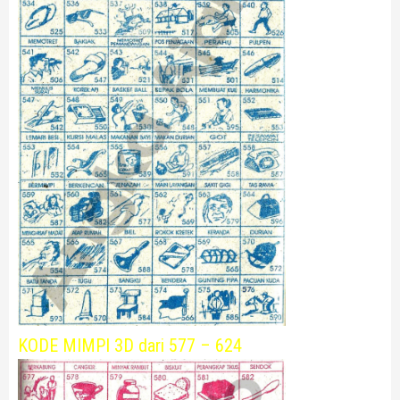
KODE MIMPI 3D dari 577 – 624