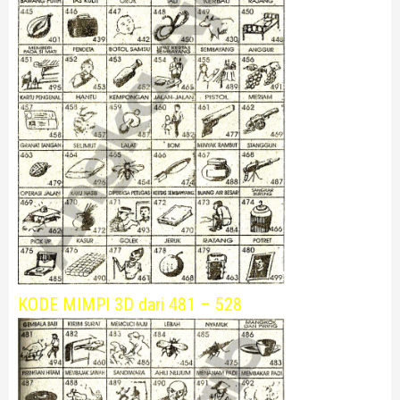
KODE MIMPI 3D dari 481 – 528