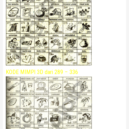
KODE MIMPI 3D dari 289 – 336