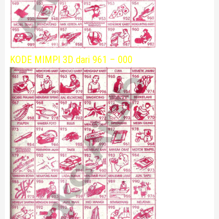
KODE MIMPI 3D dari 961 – 000