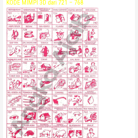
KODE MIMPI 3D dari 721 – 768