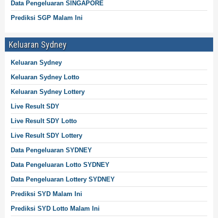
Data Pengeluaran SINGAPORE
Prediksi SGP Malam Ini
Keluaran Sydney
Keluaran Sydney
Keluaran Sydney
Lotto
Keluaran Sydney
Lottery
Live Result SDY
Live Result SDY Lotto
Live Result SDY
Lottery
Data Pengeluaran SYDNEY
Data Pengeluaran Lotto SYDNEY
Data Pengeluaran Lottery SYDNEY
Prediksi SYD Malam Ini
Prediksi SYD Lotto Malam Ini