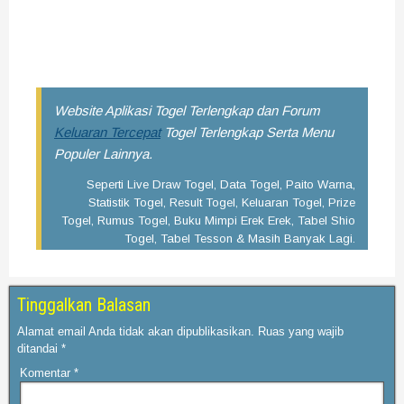
Erek Erek Sepeda
Erek Erek Uang Kertas
Kode Alam Orang Meninggal
Website Aplikasi Togel Terlengkap dan Forum
Keluaran Tercepat
Togel Terlengkap Serta Menu
Populer Lainnya.
Seperti Live Draw Togel, Data Togel, Paito Warna,
Statistik Togel, Result Togel, Keluaran Togel, Prize
Togel, Rumus Togel, Buku Mimpi Erek Erek, Tabel Shio
Togel, Tabel Tesson & Masih Banyak Lagi.
Tinggalkan Balasan
Alamat email Anda tidak akan dipublikasikan.
Ruas yang wajib
ditandai
*
Komentar
*