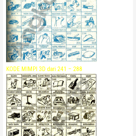
KODE MIMPI 3D dari 241 – 288