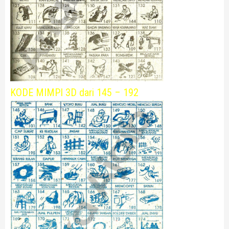
KODE MIMPI 3D dari 145 – 192