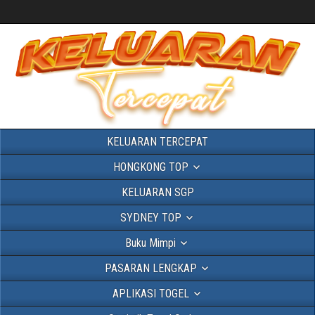
KELUARAN TERCEPAT
HONGKONG TOP
KELUARAN SGP
SYDNEY TOP
Buku Mimpi
PASARAN LENGKAP
APLIKASI TOGEL