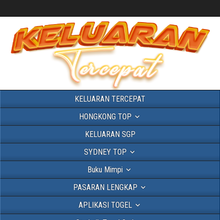
KELUARAN TERCEPAT
HONGKONG TOP
KELUARAN SGP
SYDNEY TOP
Buku Mimpi
PASARAN LENGKAP
APLIKASI TOGEL