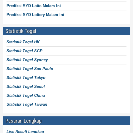
Prediksi SYD Lotto Malam Ini
Prediksi SYD Lottery Malam Ini
Statistik Togel
Statistik Togel HK
Statistik Togel SGP
Statistik Togel Sydney
Statistik Togel Sao Paulo
Statistik Togel Tokyo
Statistik Togel Seoul
Statistik Togel China
Statistik Togel Taiwan
Pasaran Lengkap
Live Result Lengkap