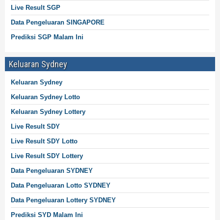
Live Result SGP
Data Pengeluaran SINGAPORE
Prediksi SGP Malam Ini
Keluaran Sydney
Keluaran Sydney
Keluaran Sydney
Lotto
Keluaran Sydney
Lottery
Live Result SDY
Live Result SDY Lotto
Live Result SDY
Lottery
Data Pengeluaran SYDNEY
Data Pengeluaran Lotto SYDNEY
Data Pengeluaran Lottery SYDNEY
Prediksi SYD Malam Ini