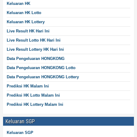
Keluaran HK
Keluaran HK Lotto
Keluaran HK Lottery
Live Result HK Hari Ini
Live Result
Lotto
HK Hari Ini
Live Result
Lottery
HK Hari Ini
Data Pengeluaran HONGKONG
Data Pengeluaran HONGKONG
Lotto
Data Pengeluaran HONGKONG
Lottery
Prediksi HK Malam Ini
Prediksi HK Lotto Malam Ini
Prediksi HK
Lottery
Malam Ini
Keluaran SGP
Keluaran SGP