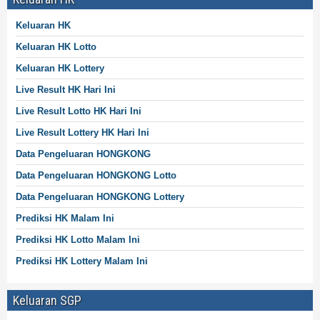
Keluaran HK
Keluaran HK Lotto
Keluaran HK Lottery
Live Result HK Hari Ini
Live Result
Lotto
HK Hari Ini
Live Result
Lottery
HK Hari Ini
Data Pengeluaran HONGKONG
Data Pengeluaran HONGKONG
Lotto
Data Pengeluaran HONGKONG
Lottery
Prediksi HK Malam Ini
Prediksi HK Lotto Malam Ini
Prediksi HK
Lottery
Malam Ini
Keluaran SGP