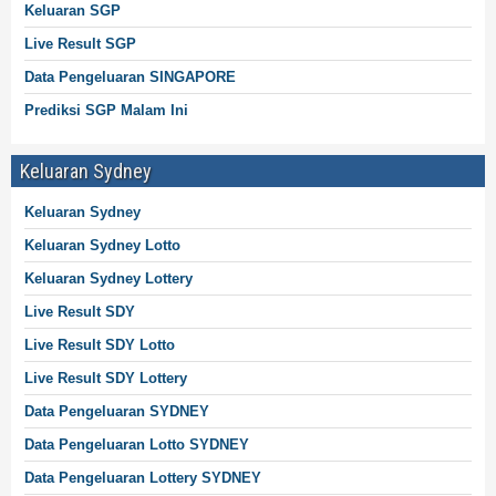
Keluaran SGP
Live Result SGP
Data Pengeluaran SINGAPORE
Prediksi SGP Malam Ini
Keluaran Sydney
Keluaran Sydney
Keluaran Sydney
Lotto
Keluaran Sydney
Lottery
Live Result SDY
Live Result SDY Lotto
Live Result SDY
Lottery
Data Pengeluaran SYDNEY
Data Pengeluaran Lotto SYDNEY
Data Pengeluaran Lottery SYDNEY