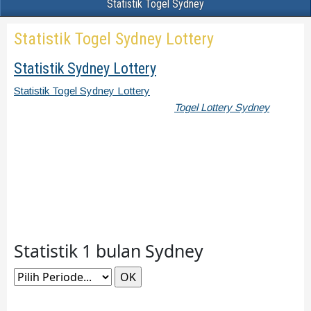
Statistik Togel Sydney
Statistik Togel Sydney Lottery
Statistik Sydney Lottery
Statistik Togel Sydney Lottery
– Kali ini admin akan
memberikan statistik pada pasaran
Togel Lottery Sydney
.
Statistik Pengeluaran Togel Sydney Lottery data terakhir yang
akan mempermudah anda menebak angka Keluaran Togel
Lottery Sidney selanjutnya. Tentu dengan menghadirkan
statistik akan memberi informasi yang berguna untuk sobat
gunakan karena sobat akan mengetahui semua pergerakan
pasaran togel Lottery Sydney dari 1 sampai 6 bulan
belakangan.