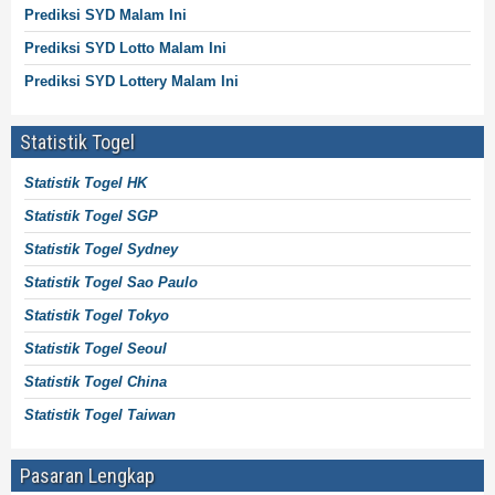
Prediksi SYD Malam Ini
Prediksi SYD Lotto Malam Ini
Prediksi SYD Lottery Malam Ini
Statistik Togel
Statistik Togel HK
Statistik Togel SGP
Statistik Togel Sydney
Statistik Togel Sao Paulo
Statistik Togel Tokyo
Statistik Togel Seoul
Statistik Togel China
Statistik Togel Taiwan
Pasaran Lengkap