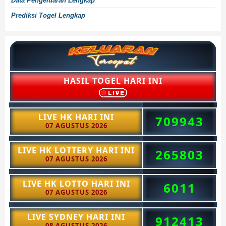
Data Pengeluaran Lengkap
Prediksi Togel Lengkap