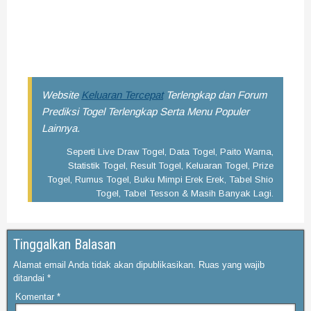
Untuk pertengahannya menggunakan simbol koma (,) mari kita
ambil contoh. 547,206 maka akan tampil penggabungan
Kepala 647 dengan ekor 206. Sistem ini sudah diuji dan Valid
dapat digunakan bagi member setia kami.
Website
Keluaran Tercepat
Terlengkap dan Forum
Prediksi Togel Terlengkap Serta Menu Populer
Lainnya.
Seperti Live Draw Togel, Data Togel, Paito Warna,
Statistik Togel, Result Togel, Keluaran Togel, Prize
Togel, Rumus Togel, Buku Mimpi Erek Erek, Tabel Shio
Togel, Tabel Tesson & Masih Banyak Lagi.
Tinggalkan Balasan
Alamat email Anda tidak akan dipublikasikan.
Ruas yang wajib
ditandai
*
Komentar
*