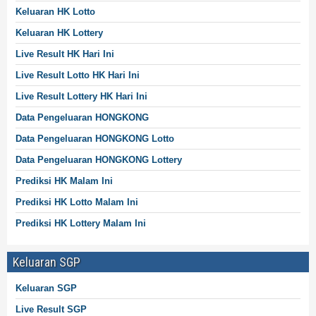
Keluaran HK Lotto
Keluaran HK Lottery
Live Result HK Hari Ini
Live Result
Lotto
HK Hari Ini
Live Result
Lottery
HK Hari Ini
Data Pengeluaran HONGKONG
Data Pengeluaran HONGKONG
Lotto
Data Pengeluaran HONGKONG
Lottery
Prediksi HK Malam Ini
Prediksi HK Lotto Malam Ini
Prediksi HK
Lottery
Malam Ini
Keluaran SGP
Keluaran SGP
Live Result SGP