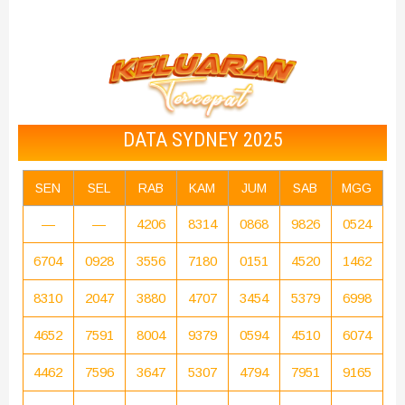
minggunya bulan dan tahun, kemungkinan besar angka itu bisa
keluar.
DATA SYDNEY 2025
SEN
SEL
RAB
KAM
JUM
SAB
MGG
—
—
4206
8314
0868
9826
0524
6704
0928
3556
7180
0151
4520
1462
8310
2047
3880
4707
3454
5379
6998
4652
7591
8004
9379
0594
4510
6074
4462
7596
3647
5307
4794
7951
9165