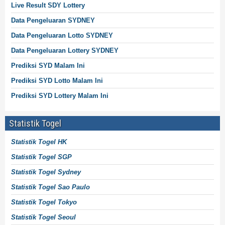
Live Result SDY
Lottery
Data Pengeluaran SYDNEY
Data Pengeluaran Lotto SYDNEY
Data Pengeluaran Lottery SYDNEY
Prediksi SYD Malam Ini
Prediksi SYD Lotto Malam Ini
Prediksi SYD Lottery Malam Ini
Statistik Togel
Statistik Togel HK
Statistik Togel SGP
Statistik Togel Sydney
Statistik Togel Sao Paulo
Statistik Togel Tokyo
Statistik Togel Seoul