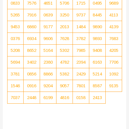
0833
7576
4651
5706
1715
0495
9689
5265
7916
0639
3250
9737
8445
4113
9453
6860
9177
2013
1484
9890
4139
0376
6934
9606
7628
3782
9893
7683
5208
8652
5164
5302
7985
9408
4205
5694
3402
2380
4782
2394
6163
7706
3781
0856
8866
5382
2429
5214
1092
1546
0916
9204
9057
7801
8587
9135
7037
2448
6199
4816
0158
2413
Data Sydney bisa sobat pergunakan untuk mencari angka
tarikan paito sdy terbaik untuk dibeli nantinya. Perhatikan
selalu angka yang berlum pernah keluar sama sekali setiap