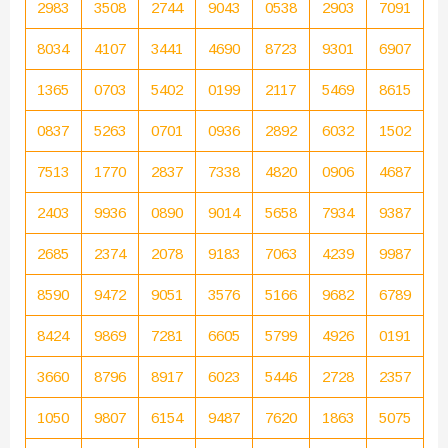
2983
3508
2744
9043
0538
2903
7091
8034
4107
3441
4690
8723
9301
6907
1365
0703
5402
0199
2117
5469
8615
0837
5263
0701
0936
2892
6032
1502
7513
1770
2837
7338
4820
0906
4687
2403
9936
0890
9014
5658
7934
9387
2685
2374
2078
9183
7063
4239
9987
8590
9472
9051
3576
5166
9682
6789
8424
9869
7281
6605
5799
4926
0191
3660
8796
8917
6023
5446
2728
2357
1050
9807
6154
9487
7620
1863
5075