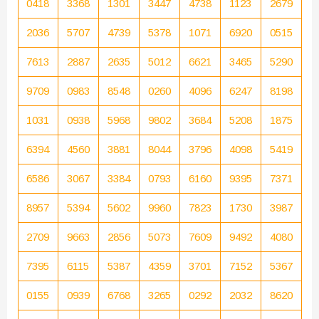
0418
3368
1301
3447
4738
1123
2679
2036
5707
4739
5378
1071
6920
0515
7613
2887
2635
5012
6621
3465
5290
9709
0983
8548
0260
4096
6247
8198
1031
0938
5968
9802
3684
5208
1875
6394
4560
3881
8044
3796
4098
5419
6586
3067
3384
0793
6160
9395
7371
8957
5394
5602
9960
7823
1730
3987
2709
9663
2856
5073
7609
9492
4080
7395
6115
5387
4359
3701
7152
5367
0155
0939
6768
3265
0292
2032
8620