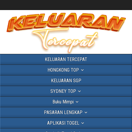
KELUARAN TERCEPAT
HONGKONG TOP
KELUARAN SGP
SYDNEY TOP
Buku Mimpi
PASARAN LENGKAP
APLIKASI TOGEL