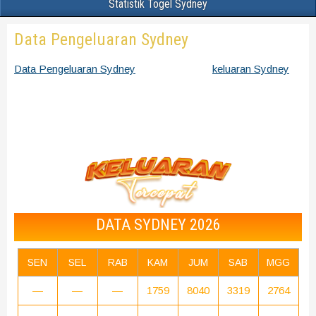
Statistik Togel Sydney
Data Pengeluaran Sydney
Data Pengeluaran Sydney
Rekap keluaran
keluaran Sydney
terbaru, result togel sdy malam ini tercepat, paito Sydney
pools. Hasil pengeluaran sidney prize 1st, hasil togel Sydney
harian, Keluaran sdy terakurat dan terpercaya bersumber dari
situs resmi Sydney pools.
DATA SYDNEY 2026
SEN
SEL
RAB
KAM
JUM
SAB
MGG
—
—
—
1759
8040
3319
2764