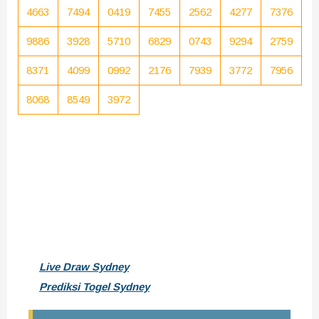
4663
7494
0419
7455
2562
4277
7376
9886
3928
5710
6829
0743
9294
2759
8371
4099
0992
2176
7939
3772
7956
8068
8549
3972
Sekian pengeluaran sdy malam ini semoga dapat terbantu
dengan hadirnya Data Pengeluaran Sydney 4D dan paito
Sydney ini. Selalu pantau angka keluar sidney terbaru disini.
Saran kami, kamu bisa menyimpan situs ini di handphone
kamu dengan cara bookmark agar besok dan selanjutnya bisa
dengan mudah mendapatkan data Sidney terupdate.
Kunjungi Juga :
Live Draw Sydney
Prediksi Togel Sydney