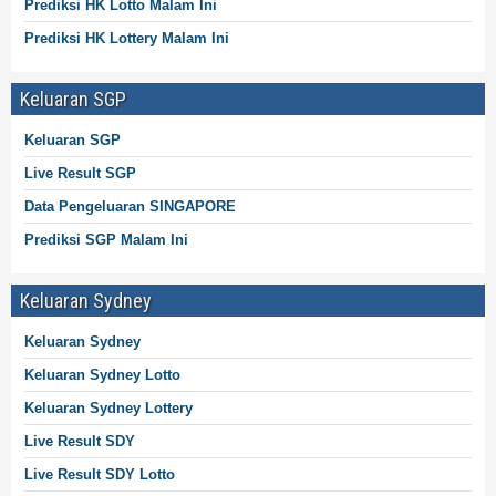
Prediksi HK Lotto Malam Ini
Prediksi HK
Lottery
Malam Ini
Keluaran SGP
Keluaran SGP
Live Result SGP
Data Pengeluaran SINGAPORE
Prediksi SGP Malam Ini
Keluaran Sydney
Keluaran Sydney
Keluaran Sydney
Lotto
Keluaran Sydney
Lottery
Live Result SDY
Live Result SDY Lotto