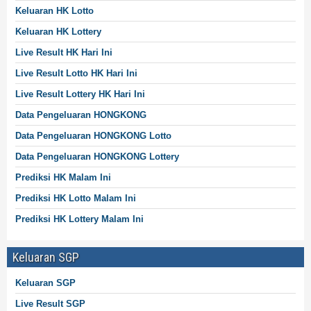
Keluaran HK Lotto
Keluaran HK Lottery
Live Result HK Hari Ini
Live Result
Lotto
HK Hari Ini
Live Result
Lottery
HK Hari Ini
Data Pengeluaran HONGKONG
Data Pengeluaran HONGKONG
Lotto
Data Pengeluaran HONGKONG
Lottery
Prediksi HK Malam Ini
Prediksi HK Lotto Malam Ini
Prediksi HK
Lottery
Malam Ini
Keluaran SGP
Keluaran SGP
Live Result SGP