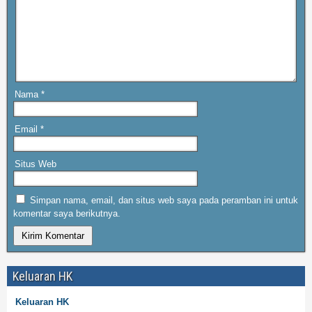
Nama
*
Email
*
Situs Web
Simpan nama, email, dan situs web saya pada peramban ini untuk
komentar saya berikutnya.
Keluaran HK
Keluaran HK