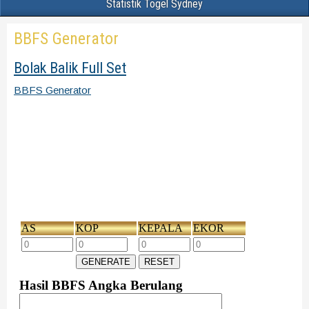
Statistik Togel Sydney
BBFS Generator
Bolak Balik Full Set
BBFS Generator
adalah singkatan dari bolak balik full set, Ini
adalah kombinasi angka unik (tidak ada twin) yang dihasilkan
dari angka – 9 yang mana akan menghasilkan 90LN untuk 2D,
720Ln untuk kombinasi 3D dan 5040 untuk kombinasi 4D.
Contoh : Angka tarung dalam 12345 lalu pada kolom kedua
Set 4D,3D,2D masukkan 2. Klik kata Generate. Nanti dengan
otomatis sistem mengacak nomor 12345 menjadi 2D.