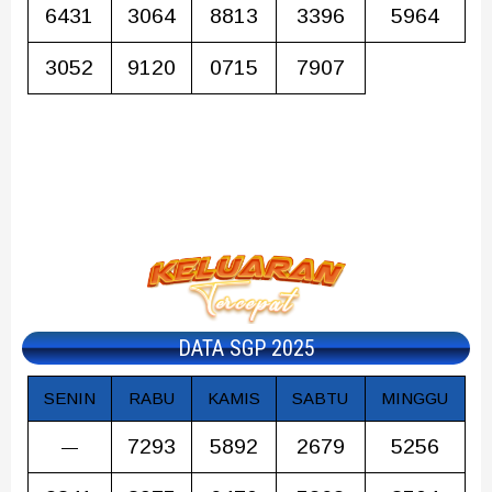
6431
3064
8813
3396
5964
3052
9120
0715
7907
Data Singapore bisa sobat pergunakan untuk mencari angka
tarikan paito sgp terbaik untuk dibeli nantinya. Perhatikan
selalu angka yang berlum pernah keluar sama sekali setiap
minggunya bulan dan tahun, kemungkinan besar angka itu bisa
keluar.
DATA SGP 2025
SENIN
RABU
KAMIS
SABTU
MINGGU
7293
5892
2679
5256
—