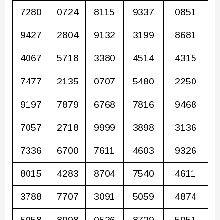
7280
0724
8115
9337
0851
9427
2804
9132
3199
8681
4067
5718
3380
4514
4315
7477
2135
0707
5480
2250
9197
7879
6768
7816
9468
7057
2718
9999
3898
3136
7336
6700
7611
4603
9326
8015
4283
8704
7540
4611
3788
7707
3091
5059
4874
5958
8998
0526
8729
5051