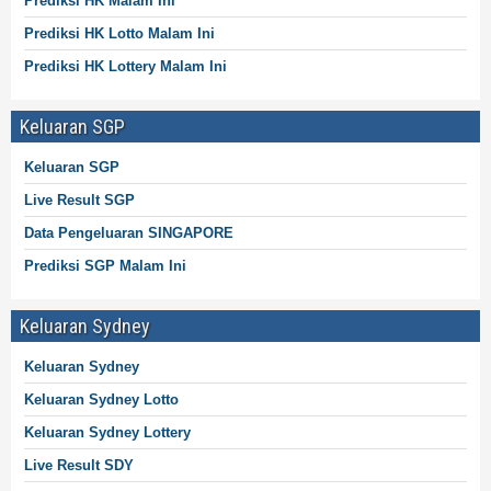
Prediksi HK Malam Ini
Prediksi HK Lotto Malam Ini
Prediksi HK
Lottery
Malam Ini
Keluaran SGP
Keluaran SGP
Live Result SGP
Data Pengeluaran SINGAPORE
Prediksi SGP Malam Ini
Keluaran Sydney
Keluaran Sydney
Keluaran Sydney
Lotto
Keluaran Sydney
Lottery
Live Result SDY