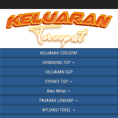
KELUARAN TERCEPAT
HONGKONG TOP
KELUARAN SGP
SYDNEY TOP
Buku Mimpi
PASARAN LENGKAP
APLIKASI TOGEL