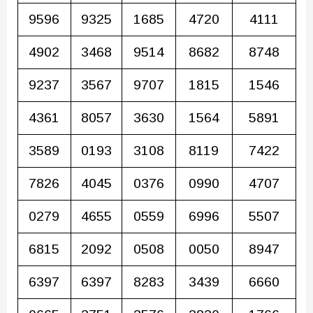
9596
9325
1685
4720
4111
4902
3468
9514
8682
8748
9237
3567
9707
1815
1546
4361
8057
3630
1564
5891
3589
0193
3108
8119
7422
7826
4045
0376
0990
4707
0279
4655
0559
6996
5507
6815
2092
0508
0050
8947
6397
6397
8283
3439
6660