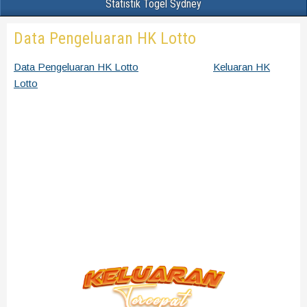
Statistik Togel Sydney
Data Pengeluaran HK Lotto
Data Pengeluaran HK Lotto
Rekap keluaran
Keluaran HK
Lotto
terbaru, result togel hk lotto malam ini tercepat, paito
hongkong lotto pools. Hasil pengeluaran hk lotto prize 1st,
hasil togel hk harian lotto, Keluaran lotto hkg terakurat dan
terpercaya bersumber dari situs resmi hk lotto pools.
Data hongkong lotto bisa sobat pergunakan untuk mencari
angka tarikan paito lotto hk terbaik untuk dibeli nantinya.
Perhatikan selalu angka yang berlum pernah keluar sama
sekali setiap minggunya bulan dan tahun, kemungkinan besar
angka itu bisa keluar.
Data Pengeluaran HK Lotto 2026