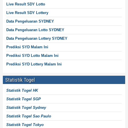
Live Result SDY Lotto
Live Result SDY
Lottery
Data Pengeluaran SYDNEY
Data Pengeluaran Lotto SYDNEY
Data Pengeluaran Lottery SYDNEY
Prediksi SYD Malam Ini
Prediksi SYD Lotto Malam Ini
Prediksi SYD Lottery Malam Ini
Statistik Togel
Statistik Togel HK
Statistik Togel SGP
Statistik Togel Sydney
Statistik Togel Sao Paulo
Statistik Togel Tokyo