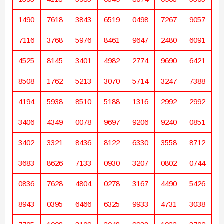
1490
7618
3843
6519
0498
7267
9057
7116
3768
5976
8461
9647
2480
6091
4525
8145
3401
4982
2774
9690
6421
8508
1762
5213
3070
5714
3247
7388
4194
5938
8510
5188
1316
2992
2992
3406
4349
0078
9697
9206
9240
0851
3402
3321
8436
8122
6330
3558
8712
3683
8626
7133
0930
3207
0802
0744
0836
7628
4804
0278
3167
4490
5426
8943
0395
6466
6325
9933
4731
3038