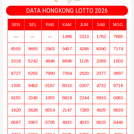
DATA HONGKONG LOTTO 2026
SEN
SEL
RAB
KAM
JUM
SAB
MGG
—
—
—
1498
2213
1782
7885
8593
9693
2903
9457
4288
6390
7174
3318
5242
4946
8698
1126
2389
1002
8727
6203
7990
7364
2920
2377
0697
1305
9463
0167
8533
0207
4732
6718
9155
2345
1055
6819
2244
9910
0083
1620
3626
6554
2147
7289
4925
8839
6587
3907
0705
4915
4533
6623
6440