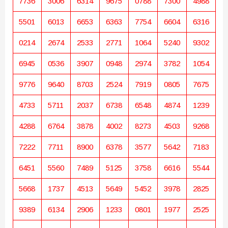
7736
3006
6314
9675
0788
7300
4988
5501
6013
6653
6363
7754
6604
6316
0214
2674
2533
2771
1064
5240
9302
6945
0536
3907
0948
2974
3782
1054
9776
9640
8703
2524
7919
0805
7675
4733
5711
2037
6738
6548
4874
1239
4288
6764
3878
4002
8273
4503
9268
7222
7711
8900
6378
3577
5642
7183
6451
5560
7489
5125
3758
6616
5544
5668
1737
4513
5649
5452
3978
2825
9389
6134
2906
1233
0801
1977
2525