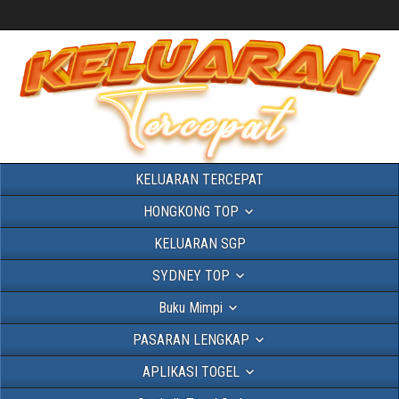
KELUARAN TERCEPAT
HONGKONG TOP
KELUARAN SGP
SYDNEY TOP
Buku Mimpi
PASARAN LENGKAP
APLIKASI TOGEL