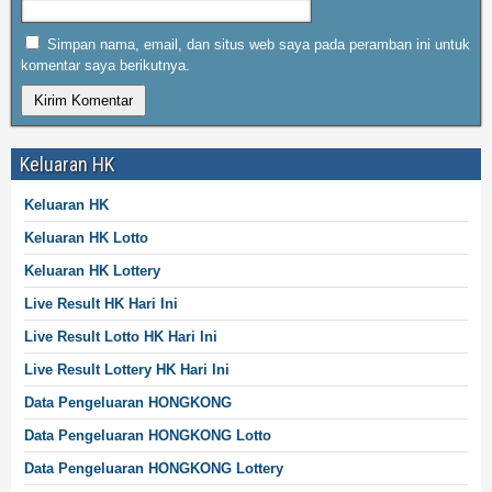
Simpan nama, email, dan situs web saya pada peramban ini untuk
komentar saya berikutnya.
Keluaran HK
Keluaran HK
Keluaran HK Lotto
Keluaran HK Lottery
Live Result HK Hari Ini
Live Result
Lotto
HK Hari Ini
Live Result
Lottery
HK Hari Ini
Data Pengeluaran HONGKONG
Data Pengeluaran HONGKONG
Lotto
Data Pengeluaran HONGKONG
Lottery