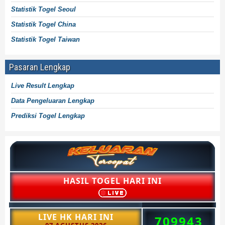
Statistik Togel Seoul
Statistik Togel China
Statistik Togel Taiwan
Pasaran Lengkap
Live Result Lengkap
Data Pengeluaran Lengkap
Prediksi Togel Lengkap