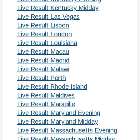
Live Result Kentucky Midday
Live Result Las Vegas
Live Result Lisbon
Live Result London
Live Result Louisiana
Live Result Macau
Live Result Madrid
Live Result Malawi
Live Result Perth
Live Result Rhode Island
Live Result Maldives
Live Result Marseille
Live Result Maryland Evening
Live Result Maryland Midday
Live Result Massachusetts Evening
Live Result Massachusetts Midday