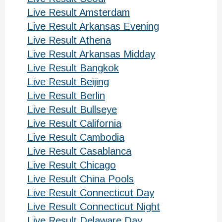
Live Result Amsterdam
Live Result Arkansas Evening
Live Result Athena
Live Result Arkansas Midday
Live Result Bangkok
Live Result Beijing
Live Result Berlin
Live Result Bullseye
Live Result California
Live Result Cambodia
Live Result Casablanca
Live Result Chicago
Live Result China Pools
Live Result Connecticut Day
Live Result Connecticut Night
Live Result Delaware Day