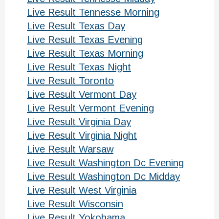
Live Result Tennesse Morning
Live Result Texas Day
Live Result Texas Evening
Live Result Texas Morning
Live Result Texas Night
Live Result Toronto
Live Result Vermont Day
Live Result Vermont Evening
Live Result Virginia Day
Live Result Virginia Night
Live Result Warsaw
Live Result Washington Dc Evening
Live Result Washington Dc Midday
Live Result West Virginia
Live Result Wisconsin
Live Result Yokohama