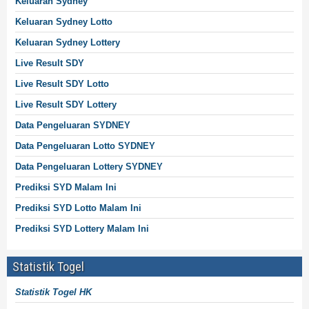
Keluaran Sydney
Keluaran Sydney
Lotto
Keluaran Sydney
Lottery
Live Result SDY
Live Result SDY Lotto
Live Result SDY
Lottery
Data Pengeluaran SYDNEY
Data Pengeluaran Lotto SYDNEY
Data Pengeluaran Lottery SYDNEY
Prediksi SYD Malam Ini
Prediksi SYD Lotto Malam Ini
Prediksi SYD Lottery Malam Ini
Statistik Togel
Statistik Togel HK