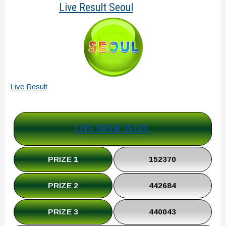
Live Result Seoul
Hari Ini
Live Result
togel Seoul akan di mulai setiap hari pada pukul
18.30 WIB hingga pukul 19.00 WIB malam.
LIVE DRAW SEOUL
PRIZE 1
152370
PRIZE 2
442684
PRIZE 3
440043