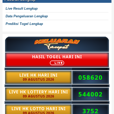
Live Result Lengkap
Data Pengeluaran Lengkap
Prediksi Togel Lengkap