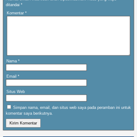
ditandai
*
Komentar
*
Nama
*
Email
*
Situs Web
Simpan nama, email, dan situs web saya pada peramban ini untuk
komentar saya berikutnya.