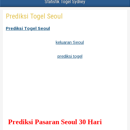
Statistik Togel Sydney
Prediksi Togel Seoul
Prediksi Togel Seoul
– Kumpulan Prediksi Jitu dan Akurat
dari master prediksi togel JP Indonesia terpercaya. Semua
prediksi syair dan prediksi
keluaran Seoul
tentunya telah
melalui proses dari para pakar togel internasional. Para
pengunjung bebas memilih
prediksi togel
yang mana saja
menurut kepercayaan masing-masing.
Prediksi Togel Seoul Hari Ini
Prediksi Seoul, Prediksi Togel Seoul, Nomor Seoul, Nomor
Keluar Seoul, Nomor Keluaran Seoul, Nomor Seoul Hari
Ini, Prediksi Jitu Seoul, Syair Togel Seoul, Angka Keluar
Seoul, Seoul Pools, Keluaran Seoul.