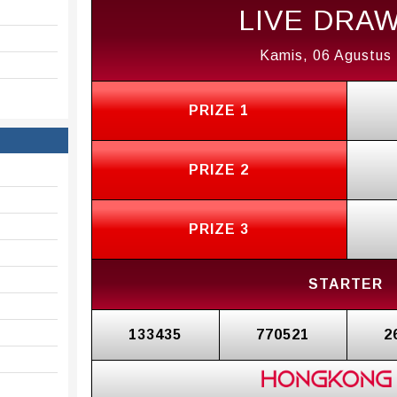
LIVE DRA
Kamis, 06 Agustus
PRIZE 1
PRIZE 2
PRIZE 3
STARTER
133435
770521
2