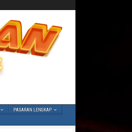
PASARAN LENGKAP