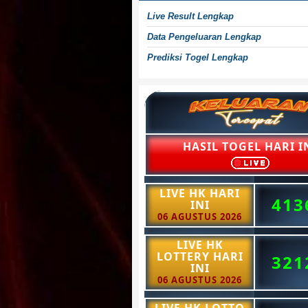
Live Result Lengkap
Data Pengeluaran Lengkap
Prediksi Togel Lengkap