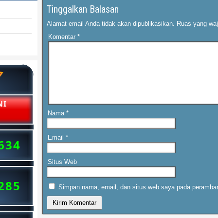
Tinggalkan Balasan
Alamat email Anda tidak akan dipublikasikan.
Ruas yang waj
Komentar
*
Nama
*
Email
*
Situs Web
Simpan nama, email, dan situs web saya pada peramban 