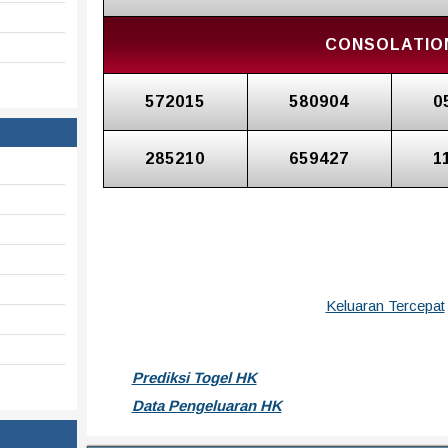
CONSOLATIO
572015
580904
0
285210
659427
1
Itulah result hk 6d tercepat hari ini Live Result data
terlengkap, terpercaya serta tercepat yang dicari-car
yang ada di Indonesia. Selain Togel Hongkong, kami 
pasaran togel lain seperti Sydney, Singapore dan seb
keluaran pasaran lengkap hanya di
Keluaran Tercepat
Kunjungi Juga :
Prediksi Togel HK
Data Pengeluaran HK