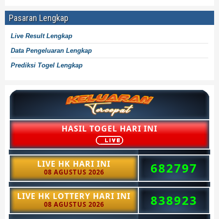
Pasaran Lengkap
Live Result Lengkap
Data Pengeluaran Lengkap
Prediksi Togel Lengkap