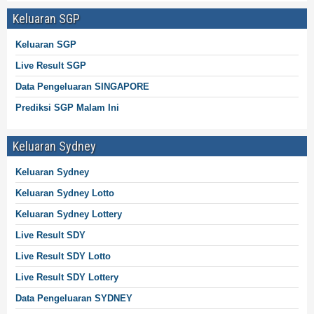
Keluaran SGP
Keluaran SGP
Live Result SGP
Data Pengeluaran SINGAPORE
Prediksi SGP Malam Ini
Keluaran Sydney
Keluaran Sydney
Keluaran Sydney
Lotto
Keluaran Sydney
Lottery
Live Result SDY
Live Result SDY Lotto
Live Result SDY
Lottery
Data Pengeluaran SYDNEY