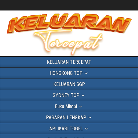
KELUARAN TERCEPAT
HONGKONG TOP
KELUARAN SGP
SYDNEY TOP
Buku Mimpi
PASARAN LENGKAP
APLIKASI TOGEL