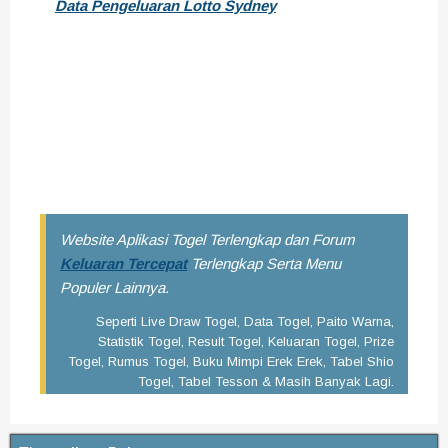
Data Pengeluaran Lotto Sydney
Jangan lupa juga, bila memang Sobat telah mendapatkan
service yang bagus serta menguntungkan. Maka jangan lupa
juga untuk membagikan informasi dari media sosial ataupun
saudara serta teman – teman kalian tentang prediksi yang
telah kami sediakan yang terpercaya dan aman tersebut ya.
Kepuasan para teman sekalian adalah tujuan utama kami.
Salam Jackpot.
Website Aplikasi Togel Terlengkap dan Forum
Keluaran Tercepat
Terlengkap Serta Menu
Populer Lainnya.
Seperti Live Draw Togel, Data Togel, Paito Warna,
Statistik Togel, Result Togel, Keluaran Togel, Prize
Togel, Rumus Togel, Buku Mimpi Erek Erek, Tabel Shio
Togel, Tabel Tesson & Masih Banyak Lagi.