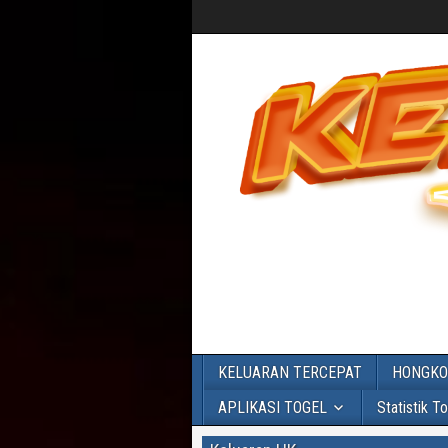
KELUARAN TERCEPAT
HONGKO
APLIKASI TOGEL
Statistik T