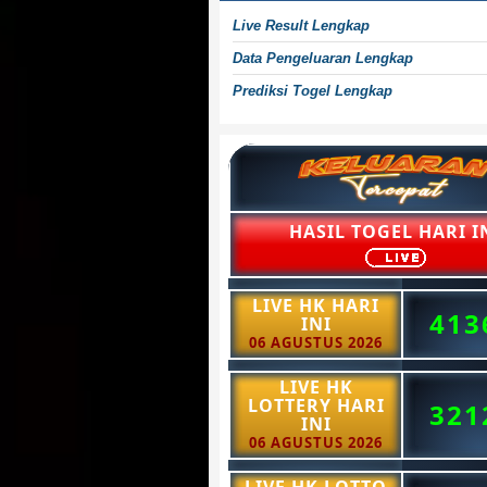
Live Result Lengkap
Data Pengeluaran Lengkap
Prediksi Togel Lengkap