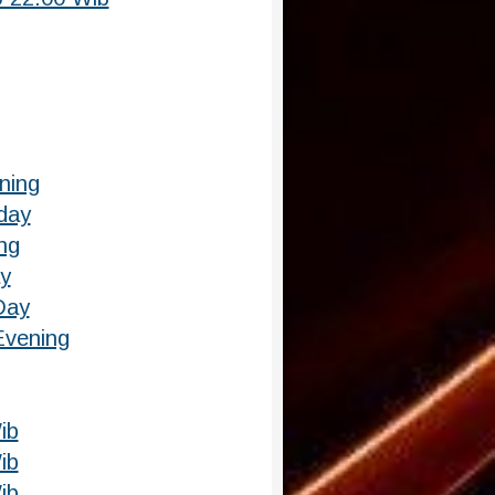
ning
day
ng
y
Day
Evening
ib
ib
ib