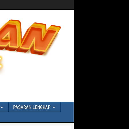
PASARAN LENGKAP