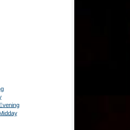
ng
y
Evening
Midday