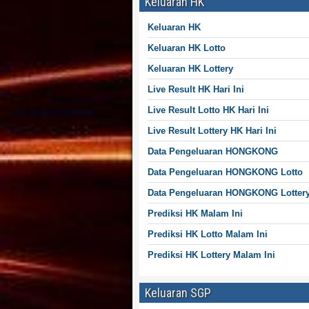
Keluaran HK
Keluaran HK
Keluaran HK Lotto
Keluaran HK Lottery
Live Result HK Hari Ini
Live Result
Lotto
HK Hari Ini
Live Result
Lottery
HK Hari Ini
Data Pengeluaran HONGKONG
Data Pengeluaran HONGKONG
Lotto
Data Pengeluaran HONGKONG
Lotter
Prediksi HK Malam Ini
Prediksi HK Lotto Malam Ini
Prediksi HK
Lottery
Malam Ini
Keluaran SGP