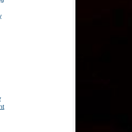
y
y
ht