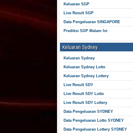
Keluaran SGP
Live Result SGP
Data Pengeluaran SINGAPORE
Prediksi SGP Malam Ini
Keluaran Sydney
Keluaran Sydney
Keluaran Sydney
Lotto
Keluaran Sydney
Lottery
Live Result SDY
Live Result SDY Lotto
Live Result SDY
Lottery
Data Pengeluaran SYDNEY
Data Pengeluaran Lotto SYDNEY
Data Pengeluaran Lottery SYDNEY