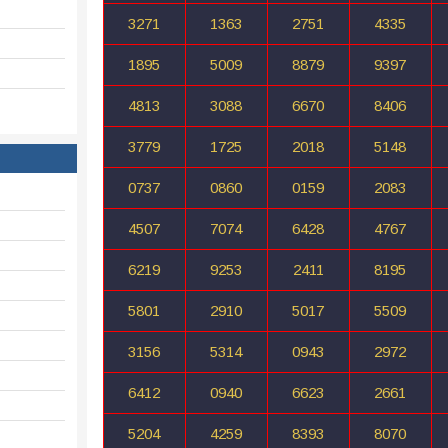
3271
1363
2751
4335
1895
5009
8879
9397
4813
3088
6670
8406
3779
1725
2018
5148
0737
0860
0159
2083
4507
7074
6428
4767
6219
9253
2411
8195
5801
2910
5017
5509
3156
5314
0943
2972
6412
0940
6623
2661
5204
4259
8393
8070