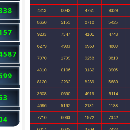
4313
0042
4781
9329
8650
5151
0710
5425
9233
7347
4101
4748
6279
4983
6963
4803
7070
1739
9258
9819
4310
0106
3182
3905
8120
2232
8289
5689
3608
0690
4919
5114
4696
5192
2131
1188
7710
6063
1972
7342
0014
6635
3704
7423