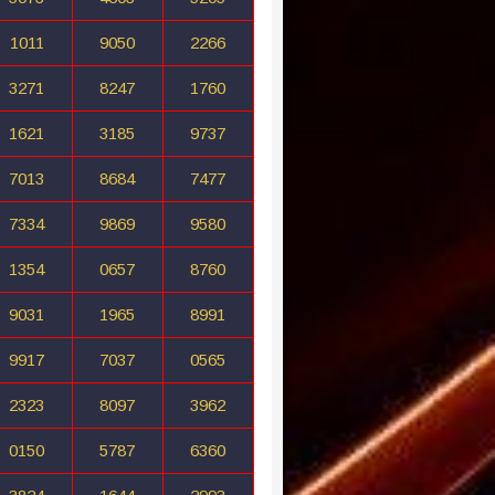
1011
9050
2266
3271
8247
1760
1621
3185
9737
7013
8684
7477
7334
9869
9580
1354
0657
8760
9031
1965
8991
9917
7037
0565
2323
8097
3962
0150
5787
6360