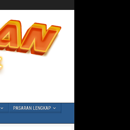
PASARAN LENGKAP