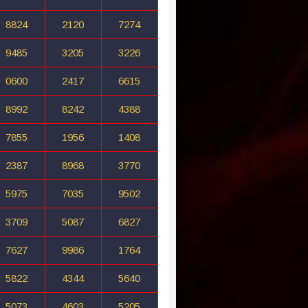
8824
2120
7274
9485
3205
3226
0600
2417
6615
8992
8242
4388
7855
1956
1408
2387
8968
3770
5975
7035
9502
3709
5087
6827
7627
9986
1764
5822
4344
5640
5073
4603
5205