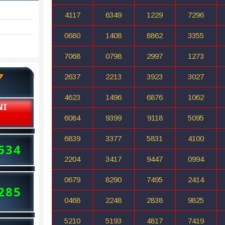
4117
6349
1229
7296
0680
1408
8862
3355
7068
0798
2997
1273
2637
2213
3923
3027
4623
1496
6876
1062
6084
9399
9118
5095
6839
3377
5831
4100
2204
3417
9447
0994
0679
8290
7495
2414
0468
2248
2838
9825
5210
5193
4817
7419