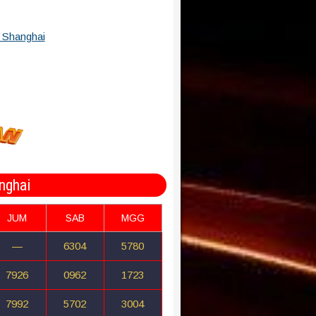
 Shanghai
terbaru, terakurat dan
a Shanghai bisa sobat pergunakan
uk dibeli nantinya. Perhatikan
setiap minggunya bulan dan tahun,
nghai
JUM
SAB
MGG
—
6304
5780
7926
0962
1723
7992
5702
3004