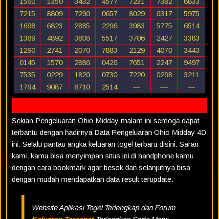
1560
1350
3432
4577
7231
7382
6833
7215
8809
7290
0657
8029
6317
5975
1698
6823
2885
2296
3983
5775
6514
1389
4892
3808
5517
3706
2427
3383
1290
2741
2070
7883
2129
4070
3443
0145
1570
2886
0426
7651
2247
9497
7535
0229
1820
0730
7220
0298
3211
1794
9087
8710
2514
—
—
—
Sekian Pengeluaran Ohio Midday malam ini semoga dapat
terbantu dengan hadirnya Data Pengeluaran Ohio Midday 4D
ini. Selalu pantau angka keluaran togel terbaru disini. Saran
kami, kamu bisa menyimpan situs ini di handphone kamu
dengan cara bookmark agar besok dan selanjutnya bisa
dengan mudah mendapatkan data result terupdate.
Website Aplikasi Togel Terlengkap dan Forum