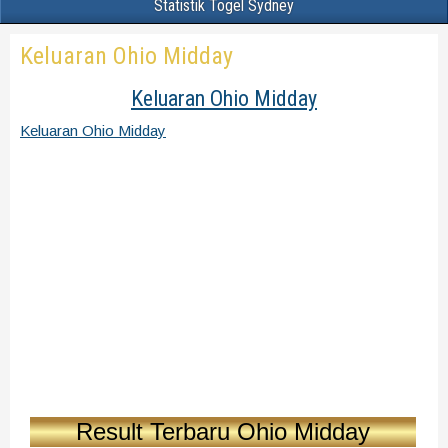
Statistik Togel Sydney
Keluaran Ohio Midday
Keluaran Ohio Midday
Keluaran Ohio Midday
memberikan informasi hasil keluaran
Ohio Midday dan pengeluaran Ohio Midday hari ini tercepat
yang dapat di akses dari data Ohio Midday . Serta dengan
mendapatkan nomor togel hari ini tercepat dan terpercaya dan
juga bisa dengan mudah mengetahui hasil taruhan yang di
pasang menang atau kalah.
Ketika hasil final 1st keluaran Ohio Midday hari ini secara sah
di siarkan dari situs resminya, maka tabel data Ohio Midday
prize yang ada di bawah akan secepat kilat menayangkan hasil
tersebut kepada member togel Ohio Midday dimanapun
berada.