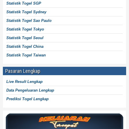
Statistik Togel SGP
Statistik Togel Sydney
Statistik Togel Sao Paulo
Statistik Togel Tokyo
Statistik Togel Seoul
Statistik Togel China
Statistik Togel Taiwan
Pasaran Lengkap
Live Result Lengkap
Data Pengeluaran Lengkap
Prediksi Togel Lengkap