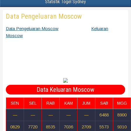
Statistik Togel Sydney
Data Pengeluaran Moscow
Data Pengeluaran Moscow
Rekap Keluaran
Keluaran
Moscow
terbaru, terakurat dan terpercaya bersumber dari
situs Moscow pools. Data Moscow bisa sobat pergunakan
untuk mencari angka tarikan Paito Moscow terbaik untuk dibeli
nantinya. Perhatikan selalu angka yang berlum pernah keluar
sama sekali setiap minggunya bulan dan tahun, kemungkinan
besar angka itu bisa keluar.
Data Keluaran Moscow
SEN
SEL
RAB
KAM
JUM
SAB
MGG
—
—
—
—
—
6488
8900
0829
7720
8535
7036
2709
5573
9310