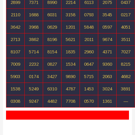
2899
7371
8990
2214
6113
2075
0437
2110
1688
6031
3158
0793
3545
0217
3642
3968
0629
1201
5848
0597
4051
2713
3862
8196
5621
2011
9674
3511
8107
5714
8154
1835
2960
4371
7027
7009
2232
0827
1534
0647
9360
8215
5903
0174
3427
9890
5715
2063
4682
1538
5249
6310
4787
1453
3024
3891
0308
9247
4482
7708
0570
1361
—
Sekian Pengeluaran Moscow malam ini semoga dapat
terbantu dengan hadirnya Data Pengeluaran Moscow 4D ini.