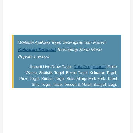
Selalu pantau angka keluaran togel terbaru disini. Saran kami,
kamu bisa menyimpan situs ini di handphone kamu dengan
cara bookmark agar besok dan selanjutnya bisa dengan
mudah mendapatkan data result terupdate.
Website Aplikasi Togel Terlengkap dan Forum
Keluaran Tercepat
Terlengkap Serta Menu
Populer Lainnya.
Seperti Live Draw Togel,
Data Pengeluaran
, Paito
Warna, Statistik Togel, Result Togel, Keluaran Togel,
Prize Togel, Rumus Togel, Buku Mimpi Erek Erek, Tabel
Shio Togel, Tabel Tesson & Masih Banyak Lagi.
Pencarian Google :
Data Moscow Pools 6D
Data Moscow Pools 4D
Data Live Draw Moscow
Data Live Draw Moscow Hari Ini