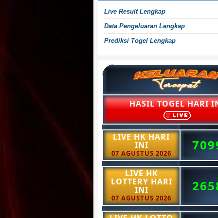
Live Result Lengkap
Data Pengeluaran Lengkap
Prediksi Togel Lengkap