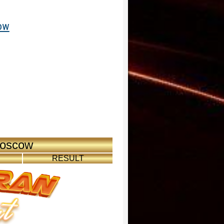
ow
ran Moscow dan pengeluaran
ata Moscow . Serta dengan
rcaya dan juga bisa dengan mudah
 kalah.
sah di siarkan dari situs resminya,
n secepat kilat menayangkan hasil
erada.