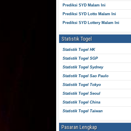
Prediksi SYD Malam Ini
Prediksi SYD Lotto Malam Ini
Prediksi SYD Lottery Malam Ini
Statistik Togel
Statistik Togel HK
Statistik Togel SGP
Statistik Togel Sydney
Statistik Togel Sao Paulo
Statistik Togel Tokyo
Statistik Togel Seoul
Statistik Togel China
Statistik Togel Taiwan
Pasaran Lengkap