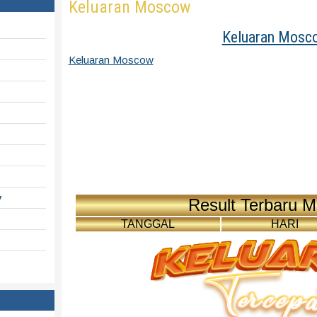
Keluaran Moscow
Keluaran Mosc
Keluaran Moscow
memberikan informasi hasil kelua
Moscow hari ini tercepat yang dapat di akses dari d
mendapatkan nomor togel hari ini tercepat dan terpe
mengetahui hasil taruhan yang di pasang menang atau
Ketika hasil final 1st keluaran Moscow hari ini secara 
maka tabel data Moscow prize yang ada di bawah aka
tersebut kepada member togel Moscow dimanapun b
y