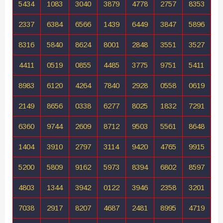
5434
1083
3040
3879
4778
2757
8353
2337
6384
6566
1439
6449
3847
5896
8316
5840
8624
8001
2848
3551
3527
4411
0519
0855
4485
3775
9751
5411
8983
6120
4264
7840
2928
0558
0619
2149
8656
0338
6277
8025
1832
7291
6360
9744
2609
8712
9503
5561
8648
1404
3910
2797
3114
9420
4765
9915
5200
5809
9162
5973
8394
6802
8597
4803
1344
3942
0122
3946
2358
3201
7038
2917
8207
4687
2481
8995
4719