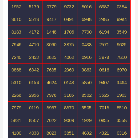
1952
5179
0779
9732
8016
6987
0384
8610
5518
9417
0491
6948
2485
9984
8183
4172
1448
1706
7790
6194
3549
7946
4710
3060
3875
0438
2571
9625
7246
2453
2825
4062
0916
3978
7810
0868
6342
7685
2369
3863
0616
6970
5310
6154
4624
0148
5850
9407
3464
2268
2956
7978
3185
8502
3525
1903
7979
0119
8967
8870
5505
7018
8510
5831
8507
7022
9009
1929
0855
3558
4100
4038
8023
3851
4832
4321
0316