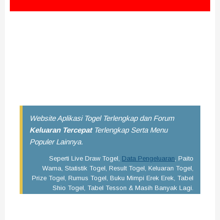
Sekian Pengeluaran Mississauga Evening malam ini semoga
dapat terbantu dengan hadirnya Data Pengeluaran
Mississauga Evening 4D ini. Selalu pantau angka keluaran
togel terbaru disini. Saran kami, kamu bisa menyimpan situs
ini di handphone kamu dengan cara bookmark agar besok dan
selanjutnya bisa dengan mudah mendapatkan data result
terupdate.
Website Aplikasi Togel Terlengkap dan Forum
Keluaran Tercepat
Terlengkap Serta Menu
Populer Lainnya.
Seperti Live Draw Togel,
Data Pengeluaran
, Paito
Warna, Statistik Togel, Result Togel, Keluaran Togel,
Prize Togel, Rumus Togel, Buku Mimpi Erek Erek, Tabel
Shio Togel, Tabel Tesson & Masih Banyak Lagi.
Pencarian Google :