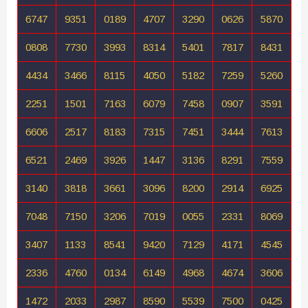
6747
9351
0189
4707
3290
0626
5870
0808
7730
3993
8314
5401
7817
8431
4434
3466
8115
4050
5182
7259
5260
2251
1501
7163
6079
7458
0907
3591
6606
2517
8183
7315
7451
3444
7613
6521
2469
3926
1447
3136
8291
7559
3140
3818
3661
3096
8200
2914
6925
7048
7150
3206
7019
0055
2331
8069
3407
1133
8541
9420
7129
4171
4545
2336
4760
0134
6149
4968
4674
3606
1472
2033
2987
8590
5539
7500
0425