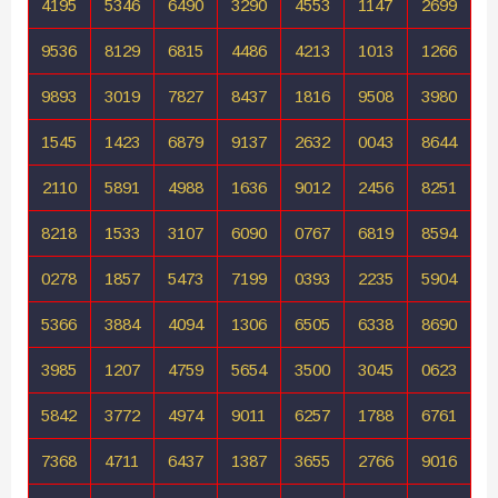
4195
5346
6490
3290
4553
1147
2699
9536
8129
6815
4486
4213
1013
1266
9893
3019
7827
8437
1816
9508
3980
1545
1423
6879
9137
2632
0043
8644
2110
5891
4988
1636
9012
2456
8251
8218
1533
3107
6090
0767
6819
8594
0278
1857
5473
7199
0393
2235
5904
5366
3884
4094
1306
6505
6338
8690
3985
1207
4759
5654
3500
3045
0623
5842
3772
4974
9011
6257
1788
6761
7368
4711
6437
1387
3655
2766
9016