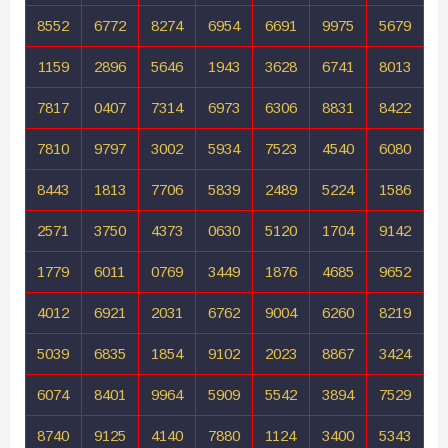
8552
6772
8274
6954
6691
9975
5679
1159
2896
5646
1943
3628
6741
8013
7817
0407
7314
6973
6306
8831
8422
7810
9797
3002
5934
7523
4540
6080
8443
1813
7706
5839
2489
5224
1586
2571
3750
4373
0630
5120
1704
9142
1779
6011
0769
3449
1876
4685
9652
4012
6921
2031
6762
9004
6260
8219
5039
6835
1854
9102
2023
8867
3424
6074
8401
9964
5909
5542
3894
7529
8740
9125
4140
7880
1124
3400
5343