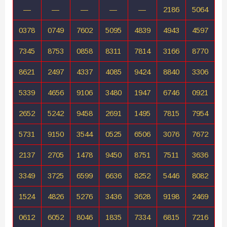
—
—
—
—
—
2186
5064
0378
0749
7602
5095
4839
4943
4597
7345
8753
0858
8311
7814
3166
8770
8621
2497
4337
4085
9424
8840
3306
5339
4656
9106
3480
1947
6746
0921
2652
5242
9458
2691
1495
7815
7954
5731
9150
3544
0525
6506
3076
7672
2137
2705
1478
9450
8751
7511
3636
3349
3725
6599
6636
8252
5446
8082
1524
4826
5276
3436
3628
9198
2469
0612
6052
8046
1835
7334
6815
7216