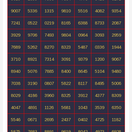
9007
5336
1315
9810
5516
4082
9354
7241
0522
0219
8165
6388
8733
2087
3929
9706
7493
9804
0964
3093
2959
7689
5262
8270
8323
5487
0336
1944
3710
8921
7314
3091
9379
1200
9067
8940
5076
7885
8400
8645
5104
9480
7038
3190
0807
5822
8117
8495
5006
8029
4186
3960
8325
3912
4377
8309
4047
4891
1126
5681
1043
3539
6350
5546
0671
2695
2437
0402
4725
1182
5875
7683
8891
9619
8042
4973
6928