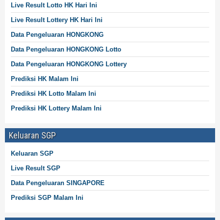
Live Result
Lotto
HK Hari Ini
Live Result
Lottery
HK Hari Ini
Data Pengeluaran HONGKONG
Data Pengeluaran HONGKONG
Lotto
Data Pengeluaran HONGKONG
Lottery
Prediksi HK Malam Ini
Prediksi HK Lotto Malam Ini
Prediksi HK
Lottery
Malam Ini
Keluaran SGP
Keluaran SGP
Live Result SGP
Data Pengeluaran SINGAPORE
Prediksi SGP Malam Ini