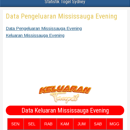
Statistik Togel Sydney
Data Pengeluaran Mississauga Evening
Data Pengeluaran Mississauga Evening
Rekap Keluaran
Keluaran Mississauga Evening
terbaru, terakurat dan
terpercaya bersumber dari situs Mississauga Evening pools.
Data Mississauga Evening bisa sobat pergunakan untuk
mencari angka tarikan Paito Mississauga Evening terbaik
untuk dibeli nantinya. Perhatikan selalu angka yang berlum
pernah keluar sama sekali setiap minggunya bulan dan tahun,
kemungkinan besar angka itu bisa keluar.
Data Keluaran Mississauga Evening
SEN
SEL
RAB
KAM
JUM
SAB
MGG