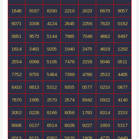
1848
9187
8390
2210
2023
6679
9057
6071
3308
4124
2845
2256
7623
0182
0651
9573
5144
7985
7049
4882
9497
1614
3463
9205
1940
2475
4619
1292
2554
0068
5108
7476
2158
9046
0511
7752
9755
5484
7389
4786
2532
4405
6410
6613
5312
9355
0577
0210
0877
7870
1995
2570
2574
8942
0922
4140
3052
0228
8166
8056
1783
8314
2153
6608
0137
6514
8028
9227
1650
5317
0013
8131
6382
5820
1808
4775
0449