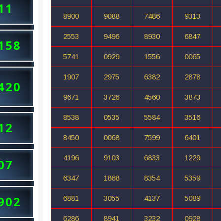
8900
9088
7486
9313
2553
9496
8930
6847
5741
0929
1556
0065
1907
2975
6382
2878
9671
3726
4560
3873
8538
0535
5584
3516
8450
0068
7599
6401
4196
9103
6833
1229
6347
1868
8354
5359
6881
3055
4137
5089
6286
8941
3232
0928