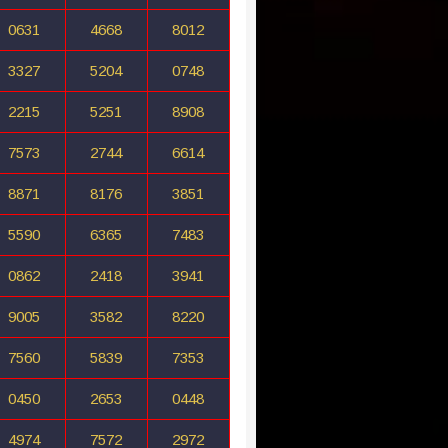
0631
4668
8012
3327
5204
0748
2215
5251
8908
7573
2744
6614
8871
8176
3851
5590
6365
7483
0862
2418
3941
9005
3582
8220
7560
5839
7353
0450
2653
0448
4974
7572
2972