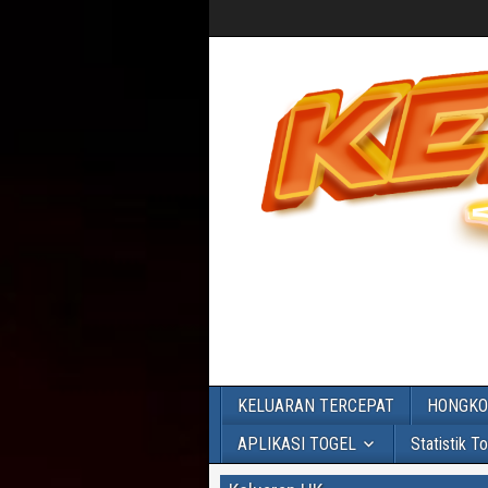
KELUARAN TERCEPAT
HONGKO
APLIKASI TOGEL
Statistik T