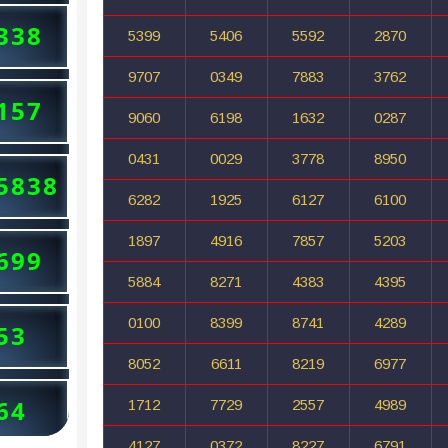
5399
5406
5592
2870
9707
0349
7883
3762
9060
6198
1632
0287
0431
0029
3778
8950
6282
1925
6127
6100
1897
4916
7857
5203
5884
8271
4383
4395
0100
8399
8741
4289
8052
6611
8219
6977
1712
7729
2557
4989
4127
0372
8227
6791