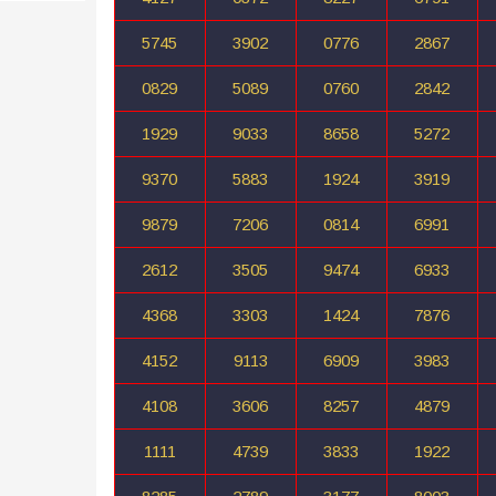
5745
3902
0776
2867
0829
5089
0760
2842
1929
9033
8658
5272
9370
5883
1924
3919
9879
7206
0814
6991
2612
3505
9474
6933
4368
3303
1424
7876
4152
9113
6909
3983
4108
3606
8257
4879
1111
4739
3833
1922