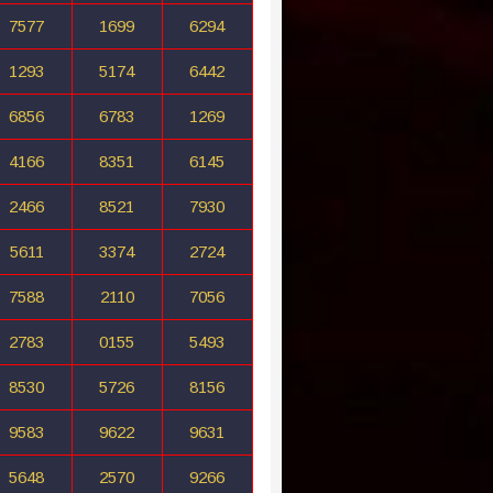
7577
1699
6294
1293
5174
6442
6856
6783
1269
4166
8351
6145
2466
8521
7930
5611
3374
2724
7588
2110
7056
2783
0155
5493
8530
5726
8156
9583
9622
9631
5648
2570
9266