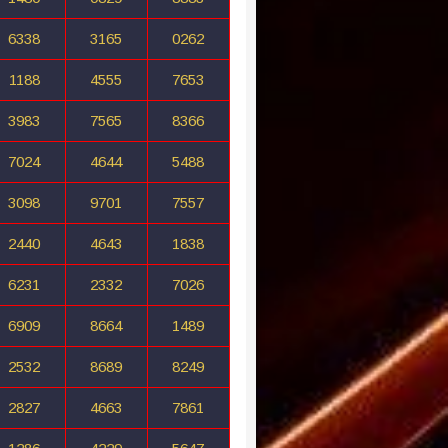
6338
3165
0262
1188
4555
7653
3983
7565
8366
7024
4644
5488
3098
9701
7557
2440
4643
1838
6231
2332
7026
6909
8664
1489
2532
8689
8249
2827
4663
7861