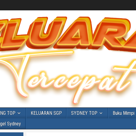
NG TOP
KELUARAN SGP
SYDNEY TOP
Buku Mimpi
ogel Sydney