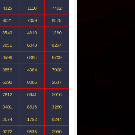
4325
1110
7492
4021
7059
8575
8549
4810
1380
7851
6040
8254
0596
6385
9709
0856
4384
7908
6592
0086
2837
7812
6941
2016
0401
8616
3260
3674
1792
8244
9272
9838
2050