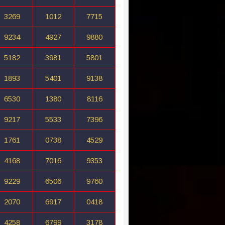
3269
1012
7715
9234
4927
9880
5182
3981
5801
1893
5401
9138
6530
1380
8116
9217
5533
7396
1761
0738
4529
4168
7016
9353
9229
6506
9760
2070
6917
0418
4258
6799
3178