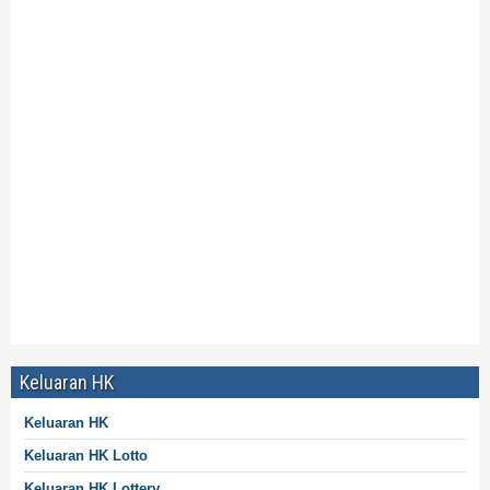
Pencarian Google :
Data Morocco Quatro Pools 6D
Data Morocco Quatro Pools 4D
Data Live Draw Morocco Quatro
Data Live Draw Morocco Quatro Hari Ini
Data Morocco Quatro Live Prize
Prize Data Morocco Quatro
Keluaran Data Morocco Quatro
Data Live Morocco Quatro
Data Morocco Quatro Tercepat
Keluaran HK
Keluaran HK
Keluaran HK Lotto
Keluaran HK Lottery