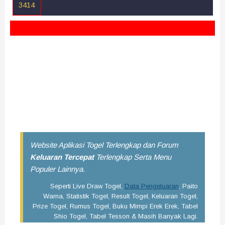
3414
Sekian Pengeluaran Morocco Quatro malam ini semoga
dapat terbantu dengan hadirnya Data Pengeluaran Morocco
Quatro 22:00 Wib 4D ini. Selalu pantau angka keluaran togel
terbaru disini. Saran kami, kamu bisa menyimpan situs ini di
handphone kamu dengan cara bookmark agar besok dan
selanjutnya bisa dengan mudah mendapatkan data result
terupdate.
Website Aplikasi Togel Terlengkap dan Forum
Keluaran Tercepat
Terlengkap Serta Menu
Populer Lainnya.
Seperti Live Draw Togel,
Data Pengeluaran
, Paito
Warna, Statistik Togel, Result Togel, Keluaran Togel,
Prize Togel, Rumus Togel, Buku Mimpi Erek Erek, Tabel
Shio Togel, Tabel Tesson & Masih Banyak Lagi.