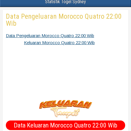
Statistik Togel Sydney
Data Pengeluaran Morocco Quatro 22:00
Wib
Data Pengeluaran Morocco Quatro 22:00 Wib
Rekap
Keluaran
Keluaran Morocco Quatro 22:00 Wib
terbaru,
terakurat dan terpercaya bersumber dari situs Morocco
Quatro 22:00 Wib pools. Data Morocco Quatro 22:00 Wib
bisa sobat pergunakan untuk mencari angka tarikan Paito
Morocco Quatro 22:00 Wib terbaik untuk dibeli nantinya.
Perhatikan selalu angka yang berlum pernah keluar sama
sekali setiap minggunya bulan dan tahun, kemungkinan besar
angka itu bisa keluar.
Data Keluaran Morocco Quatro 22:00 Wib