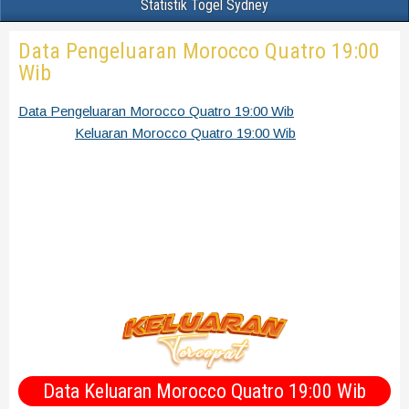
Statistik Togel Sydney
Data Pengeluaran Morocco Quatro 19:00
Wib
Data Pengeluaran Morocco Quatro 19:00 Wib
Rekap
Keluaran
Keluaran Morocco Quatro 19:00 Wib
terbaru,
terakurat dan terpercaya bersumber dari situs Morocco
Quatro 19:00 Wib pools. Data Morocco Quatro 19:00 Wib
bisa sobat pergunakan untuk mencari angka tarikan Paito
Morocco Quatro 19:00 Wib terbaik untuk dibeli nantinya.
Perhatikan selalu angka yang berlum pernah keluar sama
sekali setiap minggunya bulan dan tahun, kemungkinan besar
angka itu bisa keluar.
Data Keluaran Morocco Quatro 19:00 Wib