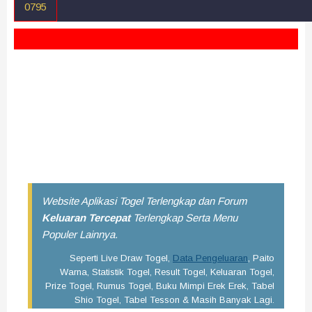
0795
Sekian Pengeluaran Morocco Quatro malam ini semoga
dapat terbantu dengan hadirnya Data Pengeluaran Morocco
Quatro 19:00 Wib 4D ini. Selalu pantau angka keluaran togel
terbaru disini. Saran kami, kamu bisa menyimpan situs ini di
handphone kamu dengan cara bookmark agar besok dan
selanjutnya bisa dengan mudah mendapatkan data result
terupdate.
Website Aplikasi Togel Terlengkap dan Forum
Keluaran Tercepat
Terlengkap Serta Menu
Populer Lainnya.
Seperti Live Draw Togel,
Data Pengeluaran
, Paito
Warna, Statistik Togel, Result Togel, Keluaran Togel,
Prize Togel, Rumus Togel, Buku Mimpi Erek Erek, Tabel
Shio Togel, Tabel Tesson & Masih Banyak Lagi.