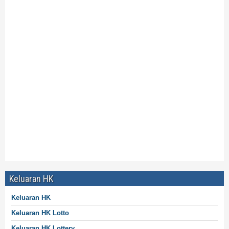
Pencarian Google :
Data Morocco Quatro Pools 6D
Data Morocco Quatro Pools 4D
Data Live Draw Morocco Quatro
Data Live Draw Morocco Quatro Hari Ini
Data Morocco Quatro Live Prize
Prize Data Morocco Quatro
Keluaran Data Morocco Quatro
Data Live Morocco Quatro
Data Morocco Quatro Tercepat
Keluaran HK
Keluaran HK
Keluaran HK Lotto
Keluaran HK Lottery