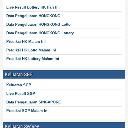
Live Result
Lottery
HK Hari Ini
Data Pengeluaran HONGKONG
Data Pengeluaran HONGKONG
Lotto
Data Pengeluaran HONGKONG
Lottery
Prediksi HK Malam Ini
Prediksi HK Lotto Malam Ini
Prediksi HK
Lottery
Malam Ini
Keluaran SGP
Keluaran SGP
Live Result SGP
Data Pengeluaran SINGAPORE
Prediksi SGP Malam Ini
Keluaran Sydney