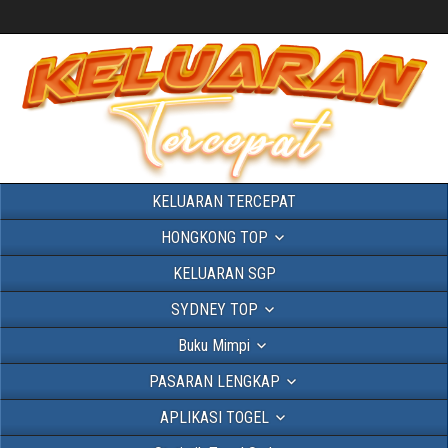
KELUARAN TERCEPAT
HONGKONG TOP
KELUARAN SGP
SYDNEY TOP
Buku Mimpi
PASARAN LENGKAP
APLIKASI TOGEL