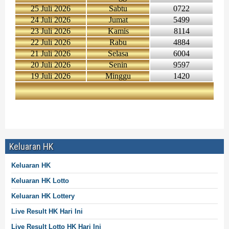
Keluaran HK
Keluaran HK
Keluaran HK Lotto
Keluaran HK Lottery
Live Result HK Hari Ini
Live Result
Lotto
HK Hari Ini