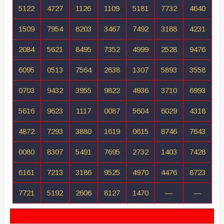
5122
4727
1126
1109
5181
7732
4640
1509
7954
8203
3467
7492
3188
4231
2084
5621
8495
7352
4999
2528
9476
6095
0513
7564
2638
1307
5893
3558
0703
9432
3955
9822
4936
3710
6993
5616
9623
1117
0087
5604
6029
4318
4872
7293
3880
1619
0615
8746
7643
0080
8307
5491
7695
2732
1403
7428
6161
7213
3186
9525
4970
4476
8723
7721
5192
2606
8127
1470
—
—