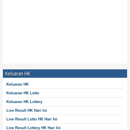
Data Live Draw Warsaw
Data Live Draw Warsaw Hari Ini
Data Warsaw Live Prize
Prize Data Warsaw
Keluaran Data Warsaw
Data Live Warsaw
Data Warsaw Tercepat
Keluaran HK
Keluaran HK
Keluaran HK Lotto
Keluaran HK Lottery
Live Result HK Hari Ini
Live Result
Lotto
HK Hari Ini
Live Result
Lottery
HK Hari Ini