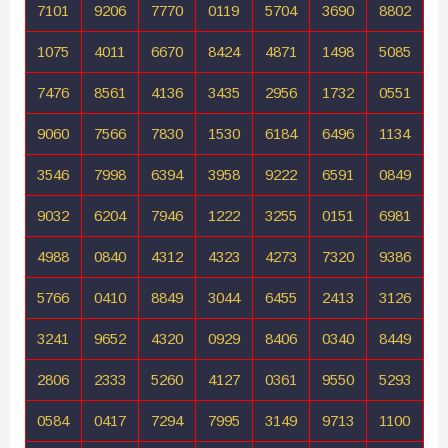
7101
9206
7770
0119
5704
3690
8802
1075
4011
6670
8424
4871
1498
5085
7476
8561
4136
3435
2956
1732
0551
9060
7566
7830
1530
6184
6496
1134
3546
7998
6394
3958
9222
6591
0849
9032
6204
7946
1222
3255
0151
6981
4988
0840
4312
4323
4273
7320
9386
5766
0410
8849
3044
6455
2413
3126
3241
9652
4320
0929
8406
0340
8449
2806
2333
5260
4127
0361
9550
5293
0584
0417
7294
7995
3149
9713
1100