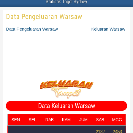
Statistik Togel Sydney
Data Pengeluaran Warsaw
Data Pengeluaran Warsaw
Rekap Keluaran
Keluaran Warsaw
terbaru, terakurat dan terpercaya bersumber dari situs Warsaw
pools. Data Warsaw bisa sobat pergunakan untuk mencari
angka tarikan Paito Warsaw terbaik untuk dibeli nantinya.
Perhatikan selalu angka yang berlum pernah keluar sama
sekali setiap minggunya bulan dan tahun, kemungkinan besar
angka itu bisa keluar.
Data Keluaran Warsaw
SEN
SEL
RAB
KAM
JUM
SAB
MGG
—
—
—
—
—
2137
2483