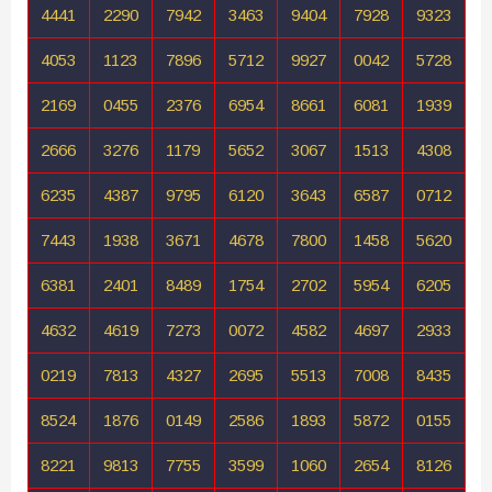
4441
2290
7942
3463
9404
7928
9323
4053
1123
7896
5712
9927
0042
5728
2169
0455
2376
6954
8661
6081
1939
2666
3276
1179
5652
3067
1513
4308
6235
4387
9795
6120
3643
6587
0712
7443
1938
3671
4678
7800
1458
5620
6381
2401
8489
1754
2702
5954
6205
4632
4619
7273
0072
4582
4697
2933
0219
7813
4327
2695
5513
7008
8435
8524
1876
0149
2586
1893
5872
0155
8221
9813
7755
3599
1060
2654
8126