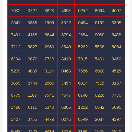
7632
3727
8823
4993
0252
8664
4607
2641
5339
1509
3522
0494
6192
3398
7431
4138
6644
8794
2884
9080
5458
7112
5827
2960
3540
5262
5508
5064
6334
0870
7738
8410
7015
5491
3450
5299
4885
9114
0468
7686
6020
4525
3859
8744
2666
3454
6914
7515
3167
6775
1187
7541
4947
6148
0226
7736
1496
6111
6340
8806
1202
0842
5696
5407
3455
4479
0048
8549
2087
4397
9683
3422
9414
1619
1198
1865
6950