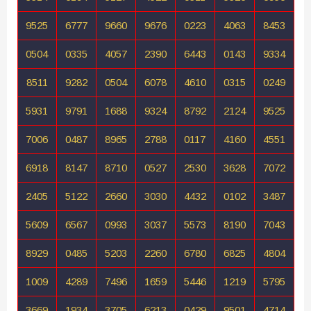
9525
6777
9660
9676
0223
4063
8453
0504
0335
4057
2390
6443
0143
9334
8511
9282
0504
6078
4610
0315
0249
5931
9791
1688
9324
8792
2124
9525
7006
0487
8965
2788
0117
4160
4551
6918
8147
8710
0527
2530
3628
7072
2405
5122
2660
3030
4432
0102
3487
5609
6567
0993
3037
5573
8190
7043
8929
0485
5203
2260
6780
6825
4804
1009
4289
7496
1659
5446
1219
5795
3669
1934
3705
6213
0429
9501
4714