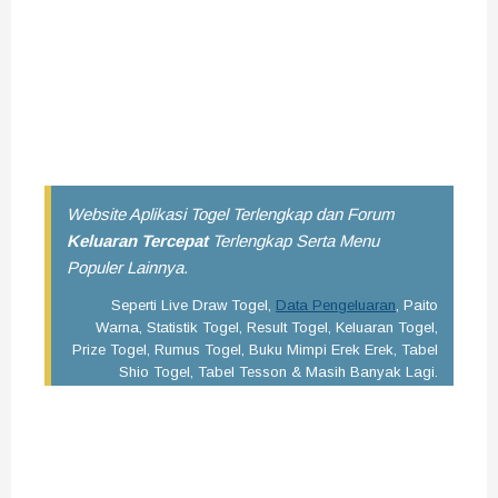
Sekian Pengeluaran Warsaw malam ini semoga dapat
terbantu dengan hadirnya Data Pengeluaran Warsaw 4D ini.
Selalu pantau angka keluaran togel terbaru disini. Saran kami,
kamu bisa menyimpan situs ini di handphone kamu dengan
cara bookmark agar besok dan selanjutnya bisa dengan
mudah mendapatkan data result terupdate.
Website Aplikasi Togel Terlengkap dan Forum
Keluaran Tercepat
Terlengkap Serta Menu
Populer Lainnya.
Seperti Live Draw Togel,
Data Pengeluaran
, Paito
Warna, Statistik Togel, Result Togel, Keluaran Togel,
Prize Togel, Rumus Togel, Buku Mimpi Erek Erek, Tabel
Shio Togel, Tabel Tesson & Masih Banyak Lagi.
Pencarian Google :
Data Warsaw Pools 6D
Data Warsaw Pools 4D