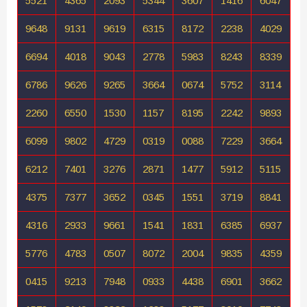
5521
4365
2093
5344
3607
1416
6047
9648
9131
9619
6315
8172
2238
4029
6694
4018
9043
2778
5983
8243
8339
6786
9626
9265
3664
0674
5752
3114
2260
6550
1530
1157
8195
2242
9893
6099
9802
4729
0319
0088
7229
3664
6212
7401
3276
2871
1477
5912
5115
4375
7377
3652
0345
1551
3719
8841
4316
2933
9661
1541
1831
6385
6937
5776
4783
0507
8072
2004
9835
4359
0415
9213
7948
0933
4438
6901
3662