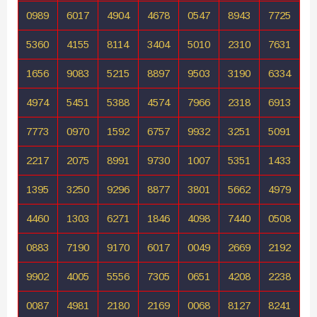
0989
6017
4904
4678
0547
8943
7725
5360
4155
8114
3404
5010
2310
7631
1656
9083
5215
8897
9503
3190
6334
4974
5451
5388
4574
7966
2318
6913
7773
0970
1592
6757
9932
3251
5091
2217
2075
8991
9730
1007
5351
1433
1395
3250
9296
8877
3801
5662
4979
4460
1303
6271
1846
4098
7440
0508
0883
7190
9170
6017
0049
2669
2192
9902
4005
5556
7305
0651
4208
2238
0087
4981
2180
2169
0068
8127
8241