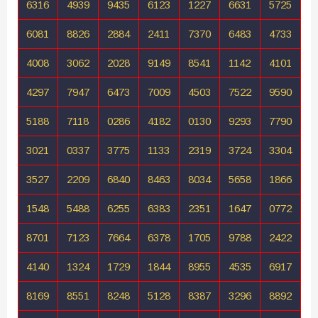
6316
4939
9435
6123
1227
6631
5725
6081
8826
2884
2411
7370
6483
4733
4008
3062
2028
9149
8541
1142
4101
4297
7947
6473
7009
4503
7522
9590
5188
7118
0286
4182
0130
9293
7790
3021
0337
3775
1133
2319
3724
3304
3527
2209
6840
8463
8034
5658
1866
1548
5488
6255
6383
2351
1647
0772
8701
7123
7664
6378
1705
9788
2422
4140
1324
1729
1844
8955
4535
6917
8169
8551
8248
5128
8387
3296
8892