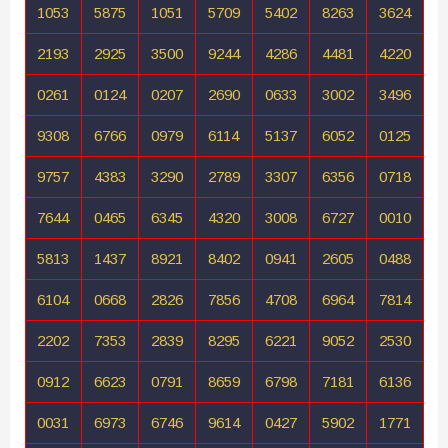
1053
5875
1051
5709
5402
8263
3624
2193
2925
3500
9244
4286
4481
4220
0261
0124
0207
2690
0633
3002
3496
9308
6766
0979
6114
5137
6052
0125
9757
4383
3290
2789
3307
6356
0718
7644
0465
6345
4320
3008
6727
0010
5813
1437
8921
8402
0941
2605
0488
6104
0668
2826
7856
4708
6964
7814
2202
7353
2839
8295
6221
9052
2530
0912
6623
0791
8659
6798
7181
6136
0031
6973
6746
9614
0427
5902
1771