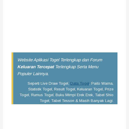
Sekian Pengeluaran Arkansas Midday malam ini semoga
dapat terbantu dengan hadirnya Data Pengeluaran Arkansas
Midday 4D ini. Selalu pantau angka keluaran togel terbaru
disini. Saran kami, kamu bisa menyimpan situs ini di
handphone kamu dengan cara bookmark agar besok dan
selanjutnya bisa dengan mudah mendapatkan data result
terupdate.
Website Aplikasi Togel Terlengkap dan Forum
Keluaran Tercepat
Terlengkap Serta Menu
Populer Lainnya.
Seperti Live Draw Togel,
Data Togel
, Paito Warna,
Statistik Togel, Result Togel, Keluaran Togel, Prize
Togel, Rumus Togel, Buku Mimpi Erek Erek, Tabel Shio
Togel, Tabel Tesson & Masih Banyak Lagi.
Pencarian Google :
Data Arkansas Midday Pools 6D