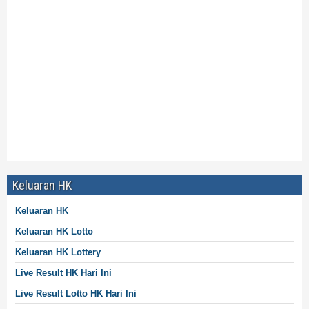
Data Arkansas Midday Pools 4D
Data Live Draw Arkansas Midday
Data Live Draw Arkansas Midday Hari Ini
Data Arkansas Midday Live Prize
Prize Data Arkansas Midday
Keluaran Data Arkansas Midday
Data Live Arkansas Midday
Data Arkansas Midday Tercepat
Keluaran HK
Keluaran HK
Keluaran HK Lotto
Keluaran HK Lottery
Live Result HK Hari Ini
Live Result
Lotto
HK Hari Ini