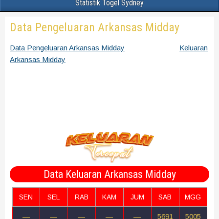
Statistik Togel Sydney
Data Pengeluaran Arkansas Midday
Data Pengeluaran Arkansas Midday
Rekap Keluaran
Keluaran
Arkansas Midday
terbaru, terakurat dan terpercaya bersumber
dari situs Arkansas Midday pools. Data Arkansas Midday bisa
sobat pergunakan untuk mencari angka tarikan Paito Arkansas
Midday terbaik untuk dibeli nantinya. Perhatikan selalu angka
yang berlum pernah keluar sama sekali setiap minggunya
bulan dan tahun, kemungkinan besar angka itu bisa keluar.
Data Keluaran Arkansas Midday
SEN
SEL
RAB
KAM
JUM
SAB
MGG
—
—
—
—
—
5691
5005