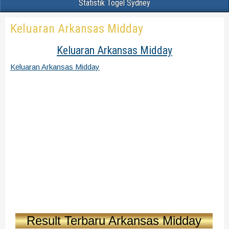
Statistik Togel Sydney
Keluaran Arkansas Midday
Keluaran Arkansas Midday
Keluaran Arkansas Midday
memberikan informasi hasil
keluaran Arkansas Midday dan pengeluaran Arkansas Midday
hari ini tercepat yang dapat di akses dari data Arkansas
Midday . Serta dengan mendapatkan nomor togel hari ini
tercepat dan terpercaya dan juga bisa dengan mudah
mengetahui hasil taruhan yang di pasang menang atau kalah.
Ketika hasil final 1st keluaran Arkansas Midday hari ini secara
sah di siarkan dari situs resminya, maka tabel data Arkansas
Midday prize yang ada di bawah akan secepat kilat
menayangkan hasil tersebut kepada member togel Arkansas
Midday dimanapun berada.