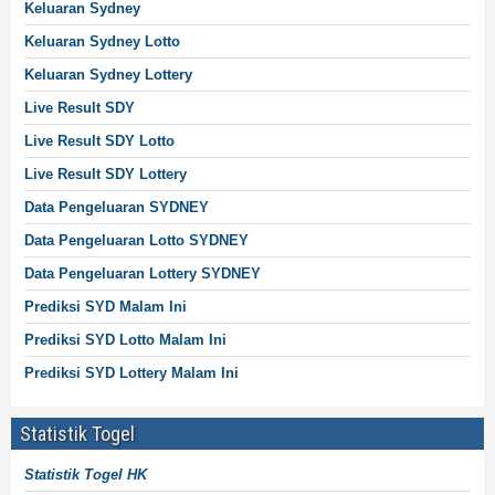
Keluaran Sydney
Keluaran Sydney
Lotto
Keluaran Sydney
Lottery
Live Result SDY
Live Result SDY Lotto
Live Result SDY
Lottery
Data Pengeluaran SYDNEY
Data Pengeluaran Lotto SYDNEY
Data Pengeluaran Lottery SYDNEY
Prediksi SYD Malam Ini
Prediksi SYD Lotto Malam Ini
Prediksi SYD Lottery Malam Ini
Statistik Togel
Statistik Togel HK