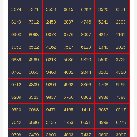
5674
7371
5553
6615
6282
3526
0371
8143
7312
2453
2837
4746
5241
2393
0303
8068
9073
0776
8007
4817
1161
1952
6522
4162
7517
6123
1340
2025
6889
4569
6213
5036
9820
5590
3725
0761
9053
9460
4632
2844
0101
4320
0712
4809
9299
4968
8866
1708
9595
8209
3523
9837
5760
6862
9988
7393
9550
0088
9471
4165
1411
6037
0517
7042
5886
5135
1753
0651
4999
6278
9798
2479
3800
4803
7437
0800
3097