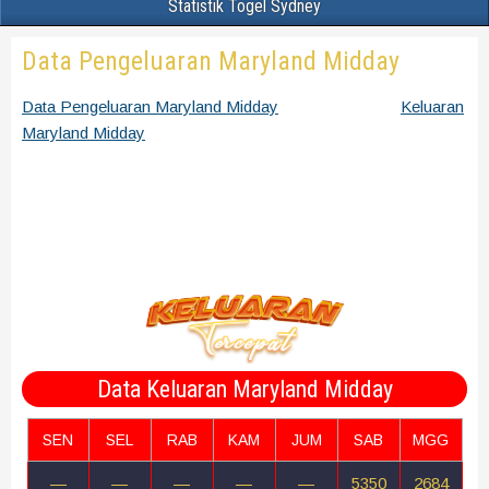
Statistik Togel Sydney
Data Pengeluaran Maryland Midday
Data Pengeluaran Maryland Midday
Rekap Keluaran
Keluaran
Maryland Midday
terbaru, terakurat dan terpercaya bersumber
dari situs Maryland Midday pools. Data Maryland Midday bisa
sobat pergunakan untuk mencari angka tarikan Paito Maryland
Midday terbaik untuk dibeli nantinya. Perhatikan selalu angka
yang berlum pernah keluar sama sekali setiap minggunya
bulan dan tahun, kemungkinan besar angka itu bisa keluar.
Data Keluaran Maryland Midday
SEN
SEL
RAB
KAM
JUM
SAB
MGG
—
—
—
—
—
5350
2684