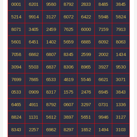
0001
6201
9580
8792
2833
8485
3845
5214
9914
3127
6072
6422
5948
5824
8071
3405
2459
7625
6000
7159
7913
5601
6451
1402
5659
6885
6092
8063
7058
6862
6807
8345
2599
2002
1434
3094
5503
6837
8306
8965
3927
9530
7699
7865
6533
4819
5546
6621
3071
0533
0909
8317
1575
2476
6945
3843
6465
4911
8792
0607
3297
0731
1336
8824
1131
5612
3897
5651
9946
3127
8343
2257
6982
8297
1852
1494
3103