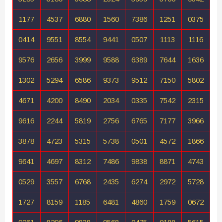
1177
4537
6880
1560
7386
1251
0375
0414
9551
8554
9441
0507
1113
1116
9576
2656
3999
9588
6389
7644
1636
1302
5294
6586
9373
9512
7150
5802
4671
4200
8490
2034
0335
7542
2315
9616
2244
5819
2756
6765
7177
3966
3878
4723
5315
5738
0501
4572
1866
9641
4697
8312
7486
9838
8871
4743
0529
3557
6768
2435
6274
2972
5728
1727
8159
1185
6481
4860
1759
0672