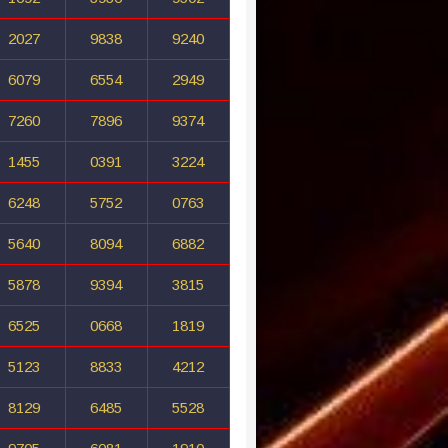
2027
9838
9240
6079
6554
2949
7260
7896
9374
1455
0391
3224
6248
5752
0763
5640
8094
6882
5878
9394
3815
6525
0668
1819
5123
8833
4212
8129
6485
5528