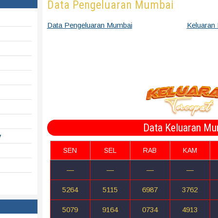
Data Pengeluaran Mumbai
Data Pengeluaran Mumbai
Rekap Keluaran
Keluaran
terpercaya bersumber dari situs Mumbai pools. Data
untuk mencari angka tarikan Paito Mumbai terbaik untu
angka yang berlum pernah keluar sama sekali setiap 
kemungkinan besar angka itu bisa keluar.
Data Keluaran Mu
y
SEN
SEL
RAB
KAM
—
—
—
—
5264
5115
6987
3762
5079
9164
0734
4913