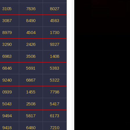
3105
7836
8027
3087
8490
4583
8979
4504
1730
3290
2426
9327
6983
3508
1408
6846
5691
5383
9240
6867
5322
0939
1455
7798
5043
2508
5417
9494
5817
6173
9418
6480
7210