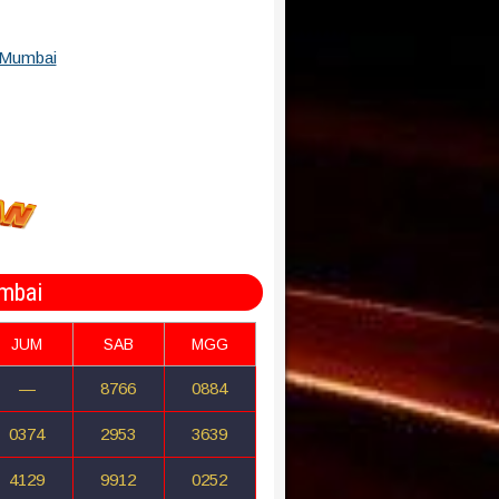
 Mumbai
terbaru, terakurat dan
 Mumbai bisa sobat pergunakan
k dibeli nantinya. Perhatikan selalu
minggunya bulan dan tahun,
mbai
JUM
SAB
MGG
—
8766
0884
0374
2953
3639
4129
9912
0252