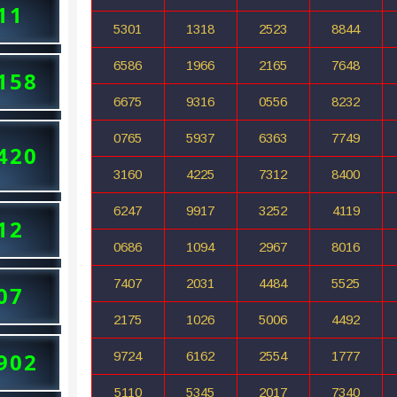
5301
1318
2523
8844
6586
1966
2165
7648
6675
9316
0556
8232
0765
5937
6363
7749
3160
4225
7312
8400
6247
9917
3252
4119
0686
1094
2967
8016
7407
2031
4484
5525
2175
1026
5006
4492
9724
6162
2554
1777
5110
5345
2017
7340