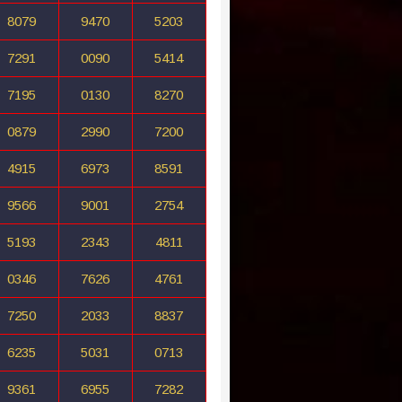
8079
9470
5203
7291
0090
5414
7195
0130
8270
0879
2990
7200
4915
6973
8591
9566
9001
2754
5193
2343
4811
0346
7626
4761
7250
2033
8837
6235
5031
0713
9361
6955
7282