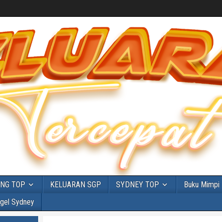
NG TOP
KELUARAN SGP
SYDNEY TOP
Buku Mimpi
ogel Sydney