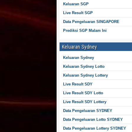
Keluaran SGP
Live Result SGP
Data Pengeluaran SINGAPORE
Prediksi SGP Malam Ini
Keluaran Sydney
Keluaran Sydney
Keluaran Sydney
Lotto
Keluaran Sydney
Lottery
Live Result SDY
Live Result SDY Lotto
Live Result SDY
Lottery
Data Pengeluaran SYDNEY
Data Pengeluaran Lotto SYDNEY
Data Pengeluaran Lottery SYDNEY