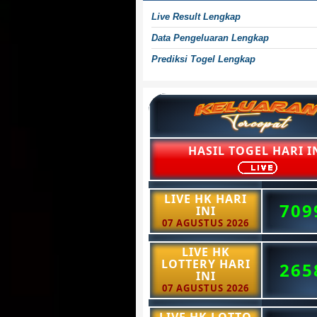
Live Result Lengkap
Data Pengeluaran Lengkap
Prediksi Togel Lengkap