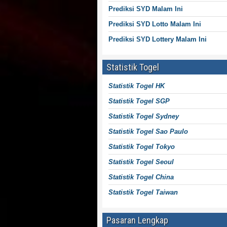
Prediksi SYD Malam Ini
Prediksi SYD Lotto Malam Ini
Prediksi SYD Lottery Malam Ini
Statistik Togel
Statistik Togel HK
Statistik Togel SGP
Statistik Togel Sydney
Statistik Togel Sao Paulo
Statistik Togel Tokyo
Statistik Togel Seoul
Statistik Togel China
Statistik Togel Taiwan
Pasaran Lengkap