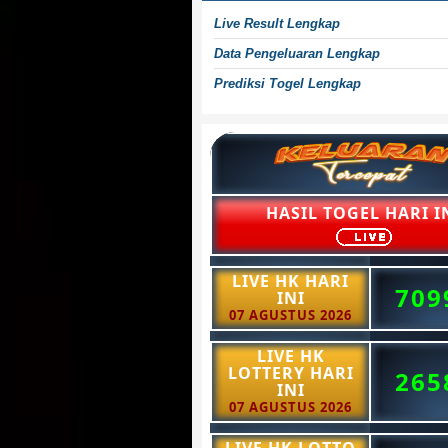
Live Result Lengkap
Data Pengeluaran Lengkap
Prediksi Togel Lengkap