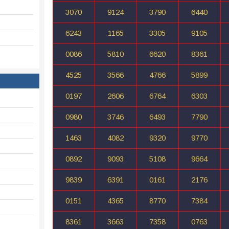
3070
9124
3790
6440
6243
1165
3305
9105
0086
5810
6620
8361
4525
3566
4766
5899
0197
2606
6764
6303
0980
3746
6493
7790
1463
4082
9320
9770
0892
9093
5108
9664
9839
6391
0161
2176
0151
4365
8770
7384
8361
3663
7358
0763