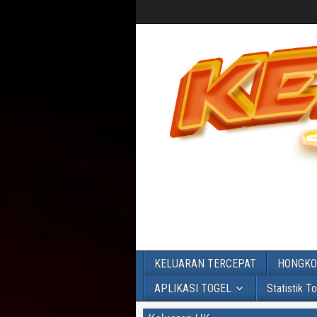
KELUARAN TERCEPAT
HONGKO
APLIKASI TOGEL
Statistik T