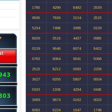
1785
4299
8492
3539
9565
7836
2134
2523
5234
7498
3995
0139
8039
3518
4437
0985
0139
9646
6074
8432
0763
6084
9041
5066
2523
8212
0093
2238
3627
6356
5807
6504
5033
1308
4294
0445
3669
9674
0162
0023
8083
8224
1647
1748