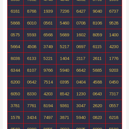
6181
8768
1939
7236
6427
9040
6737
5868
6010
0561
5460
0708
8106
9528
0575
5593
6568
5689
1602
8059
1400
5664
4508
3749
5217
0697
6115
4230
8038
6133
5221
1404
2117
2611
1776
6344
8107
9766
5940
6642
5885
9203
6200
0642
7514
0395
0404
4588
0450
6050
8330
4203
8542
1230
0643
7317
3781
7761
8194
9361
3047
2620
0557
1578
3434
7497
3871
5940
0823
6218