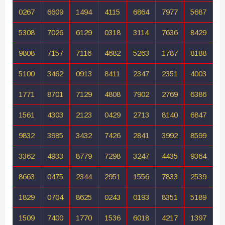
0267
6609
1494
4115
6864
7977
5687
5308
7026
6129
0318
3114
7636
8429
9808
7157
7116
4682
5263
1787
8188
5100
3462
0913
8411
2347
2351
4003
1771
8701
7129
4808
7902
2769
6386
1561
4303
2123
0429
2713
8140
6847
9832
3985
3432
7426
2841
3992
8599
3362
4933
8779
7298
3247
4435
9364
8663
0475
2344
2951
1556
7833
2539
1829
0704
8625
0243
0193
8351
5189
1509
7400
1770
1536
6018
4217
1397