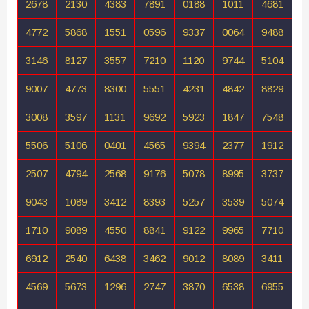
2678
2130
4383
7891
0188
1011
4681
4772
5868
1551
0596
9337
0064
9488
3146
8127
3557
7210
1120
9744
5104
9007
4773
8300
5551
4231
4842
8829
3008
3597
1131
9692
5923
1847
7548
5506
5106
0401
4565
9394
2377
1912
2507
4794
2568
9176
5078
8995
3737
9043
1089
3412
8393
5257
3539
5074
1710
9089
4550
8841
9122
9965
7710
6912
2540
6438
3462
9012
8089
3411
4569
5673
1296
2747
3870
6538
6955