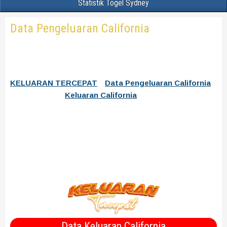
Statistik Togel Sydney
Data Pengeluaran California
Data Pengeluaran California – Keluaran
California
KELUARAN TERCEPAT
*
Data Pengeluaran California
Rekap Keluaran
Keluaran California
terbaru, terakurat dan
terpercaya bersumber dari situs California pools. Data
California bisa sobat pergunakan untuk mencari angka tarikan
Paito California terbaik untuk dibeli nantinya. Perhatikan selalu
angka yang berlum pernah keluar sama sekali setiap
minggunya bulan dan tahun, kemungkinan besar angka itu bisa
keluar.
Data Keluaran California