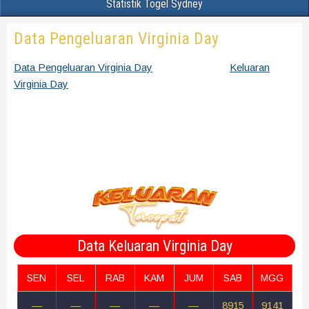
Statistik Togel Sydney
Data Pengeluaran Virginia Day
Data Pengeluaran Virginia Day
Rekap Keluaran
Keluaran
Virginia Day
terbaru, terakurat dan terpercaya bersumber dari
situs Virginia Day pools. Data Virginia Day bisa sobat
pergunakan untuk mencari angka tarikan Paito Virginia Day
terbaik untuk dibeli nantinya. Perhatikan selalu angka yang
berlum pernah keluar sama sekali setiap minggunya bulan dan
tahun, kemungkinan besar angka itu bisa keluar.
Data Keluaran Virginia Day
SEN
SEL
RAB
KAM
JUM
SAB
MGG
—
—
—
—
—
8915
9141