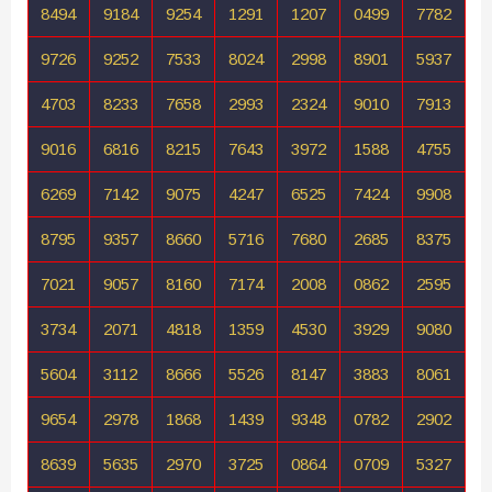
8494
9184
9254
1291
1207
0499
7782
9726
9252
7533
8024
2998
8901
5937
4703
8233
7658
2993
2324
9010
7913
9016
6816
8215
7643
3972
1588
4755
6269
7142
9075
4247
6525
7424
9908
8795
9357
8660
5716
7680
2685
8375
7021
9057
8160
7174
2008
0862
2595
3734
2071
4818
1359
4530
3929
9080
5604
3112
8666
5526
8147
3883
8061
9654
2978
1868
1439
9348
0782
2902
8639
5635
2970
3725
0864
0709
5327