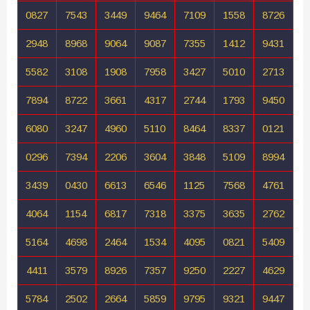
0827
7543
3449
9464
7109
1558
8726
2948
8968
9064
9087
7355
1412
9431
5582
3108
1908
7958
3427
5010
2713
7894
8722
3661
4317
2744
1793
9450
6080
3247
4960
5110
8464
8337
0121
0296
7394
2206
3604
3848
5109
8994
3439
0430
6613
6546
1125
7568
4761
4064
1154
6817
7318
3375
3635
2762
5164
4698
2464
1534
4095
0821
5409
4411
3579
8926
7357
9250
2227
4629
5784
2502
2664
5859
9795
9321
9447