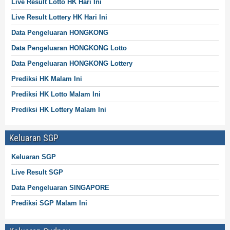
Live Result
Lotto
HK Hari Ini
Live Result
Lottery
HK Hari Ini
Data Pengeluaran HONGKONG
Data Pengeluaran HONGKONG
Lotto
Data Pengeluaran HONGKONG
Lottery
Prediksi HK Malam Ini
Prediksi HK Lotto Malam Ini
Prediksi HK
Lottery
Malam Ini
Keluaran SGP
Keluaran SGP
Live Result SGP
Data Pengeluaran SINGAPORE
Prediksi SGP Malam Ini