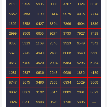
2153
9425
5935
9903
4767
3324
3376
5862
2553
1190
3414
9975
0036
7714
1325
7858
0427
8394
7866
4904
1336
2999
9508
6655
9274
3733
7927
7429
9383
5313
1169
7346
3923
6549
4341
5873
2742
4943
2488
8068
9640
6660
9837
6499
4520
2004
6384
5298
5284
1281
9837
0636
5247
6689
1832
4189
8747
2645
3490
7368
6934
1529
3068
9902
8803
3102
5614
8889
2091
8623
3024
8290
9908
0628
1736
5806
—