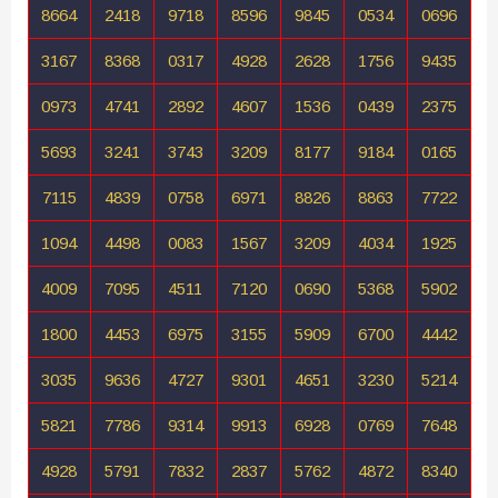
8664
2418
9718
8596
9845
0534
0696
3167
8368
0317
4928
2628
1756
9435
0973
4741
2892
4607
1536
0439
2375
5693
3241
3743
3209
8177
9184
0165
7115
4839
0758
6971
8826
8863
7722
1094
4498
0083
1567
3209
4034
1925
4009
7095
4511
7120
0690
5368
5902
1800
4453
6975
3155
5909
6700
4442
3035
9636
4727
9301
4651
3230
5214
5821
7786
9314
9913
6928
0769
7648
4928
5791
7832
2837
5762
4872
8340