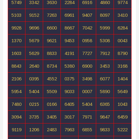
5749
3342
3630
2284
6916
4860
9774
5103
9152
7263
6961
9407
8097
3410
9928
9696
6600
8667
7042
5999
6284
1370
5679
9621
9453
0958
5308
0043
1603
5629
8833
4191
7727
7912
8790
8843
2640
8734
5380
6900
3453
3168
2106
0395
4552
0375
3498
6077
1404
5954
5404
5509
9033
0007
5890
5649
7480
0215
0166
6405
5404
6365
1043
3094
3735
3405
3017
7971
9847
6459
9119
1206
2483
7963
6855
9833
5222