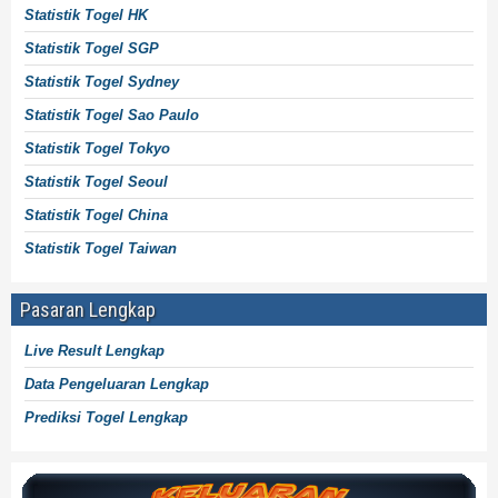
Statistik Togel HK
Statistik Togel SGP
Statistik Togel Sydney
Statistik Togel Sao Paulo
Statistik Togel Tokyo
Statistik Togel Seoul
Statistik Togel China
Statistik Togel Taiwan
Pasaran Lengkap
Live Result Lengkap
Data Pengeluaran Lengkap
Prediksi Togel Lengkap