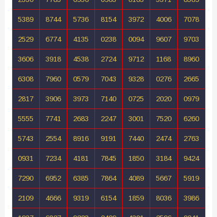
5389
8744
5736
8154
3972
4006
7078
2529
6774
4135
0238
0094
9607
9703
3606
3918
4538
2724
9712
1168
8960
6308
7960
0579
7043
9328
0276
2665
2817
3906
3973
7140
0725
2020
0979
5555
7741
2683
2247
3001
7520
6260
5743
2554
8916
9191
7440
2474
2763
0931
7234
4181
7845
1850
3184
9424
7290
6952
6385
7864
4089
5667
5919
2109
4666
9319
6154
1859
8036
3986