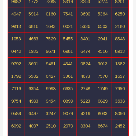
9982
1772
7388
8319
3253
5274
8201
4947
5914
0160
7541
3690
5364
6250
9813
6816
1643
0021
5336
6503
2180
1053
4663
7529
5455
8401
2941
8548
0442
1935
9671
6981
6474
4516
8913
9792
3601
9461
4341
0824
3013
1382
1792
5502
6427
3361
4673
7570
1657
7116
6354
9998
6635
2748
1749
7950
9754
4983
9454
0899
5223
0829
3638
0589
6497
3247
9079
4219
8033
8096
6092
4097
2510
2979
8304
8674
2452