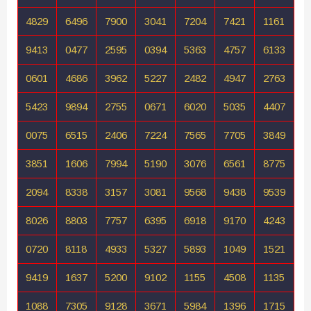
4829
6496
7900
3041
7204
7421
1161
9413
0477
2595
0394
5363
4757
6133
0601
4686
3962
5227
2482
4947
2763
5423
9894
2755
0671
6020
5035
4407
0075
6515
2406
7224
7565
7705
3849
3851
1606
7994
5190
3076
6561
8775
2094
8338
3157
3081
9568
9438
9539
8026
8803
7757
6395
6918
9170
4243
0720
8118
4933
5327
5893
1049
1521
9419
1637
5200
9102
1155
4508
1135
1088
7305
9128
3671
5984
1396
1715