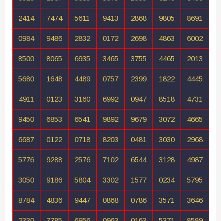
2414
7474
5611
9413
2868
9805
8691
0984
9486
2832
0172
2698
4863
6002
8500
8065
6935
3465
3755
4465
2013
5680
1648
4489
0757
2399
1822
4445
4911
0123
3160
6992
0947
8518
4731
9450
6853
6541
9892
9679
3072
4665
6687
0122
0718
8203
0481
3030
2968
5776
9288
2576
7102
6544
3128
4987
3050
9186
5804
3302
1577
0234
5795
8784
4836
9447
0868
0786
3571
3646
2330
7785
6956
0963
0163
5371
8589