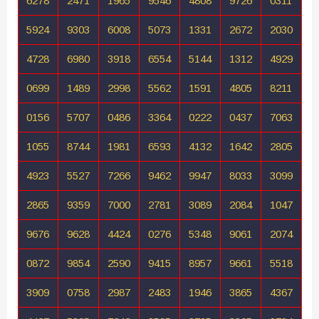
6278
2471
1965
9546
4808
9726
0311
5924
9303
6008
5073
1331
2672
2030
4728
6980
3918
6554
5144
1312
4929
0699
1489
2998
5562
1591
4805
8211
0156
5707
0486
3364
0222
0437
7063
1055
8744
1981
6593
4132
1642
2805
4923
5527
7266
9462
9947
8033
3099
2865
9359
7000
2781
3089
2084
1047
9676
9628
4424
0276
5348
9061
2074
0872
9854
2590
9415
8957
9661
5518
3909
0758
2987
2483
1946
3865
4367