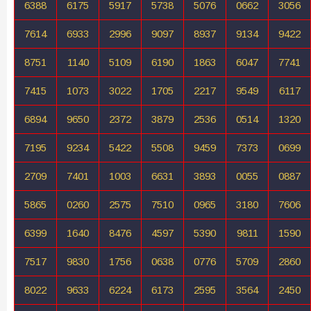
6388
6175
5917
5738
5076
0662
3056
7614
6933
2996
9097
8937
9134
9422
8751
1140
5109
6190
1863
6047
7741
7415
1073
3022
1705
2217
9549
6117
6894
9650
2372
3879
2536
0514
1320
7195
9234
5422
5508
9459
7373
0699
2709
7401
1003
6631
3893
0055
0887
5865
0260
2575
7510
0965
3180
7606
6399
1640
8476
4597
5390
9811
1590
7517
9830
1756
0638
0776
5709
2860
8022
9633
6224
6173
2595
3564
2450