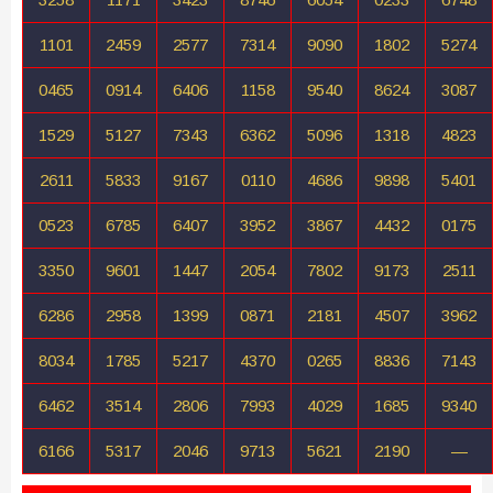
1101
2459
2577
7314
9090
1802
5274
0465
0914
6406
1158
9540
8624
3087
1529
5127
7343
6362
5096
1318
4823
2611
5833
9167
0110
4686
9898
5401
0523
6785
6407
3952
3867
4432
0175
3350
9601
1447
2054
7802
9173
2511
6286
2958
1399
0871
2181
4507
3962
8034
1785
5217
4370
0265
8836
7143
6462
3514
2806
7993
4029
1685
9340
6166
5317
2046
9713
5621
2190
—