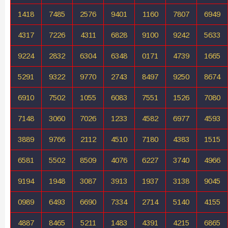
1418
7485
2576
9401
1160
7807
6949
4317
7226
4311
6828
9100
9242
5633
9224
2832
6304
6348
0171
4739
1665
5291
9322
9770
2743
8497
9250
8674
6910
7502
1055
6083
7551
1526
7080
7148
3060
7026
1233
4582
6977
4593
3889
9766
2112
4510
7180
4383
1515
6581
5502
8509
4076
6227
3740
4966
9194
1948
3087
3913
1937
3138
9045
0989
6493
6690
7334
2714
5140
4155
4887
8465
5211
1483
4391
4215
6865