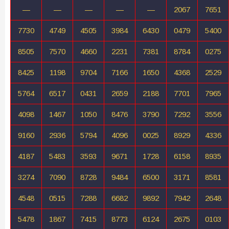
—
—
—
—
—
2067
7651
7730
4749
4505
3984
6430
0479
5400
8505
7570
4660
2231
7381
8784
0275
8425
1198
9704
7166
1650
4368
2529
5764
6517
0431
2659
2188
7701
7965
4098
1467
1050
8476
3790
7292
3556
9160
2936
5794
4096
0025
8929
4336
4187
5483
3593
9671
1728
6158
8935
3274
7090
8728
9484
6500
3171
8581
4548
0515
7288
6682
9892
7942
2648
5478
1867
7415
8773
6124
2675
0103