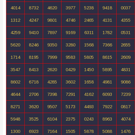
4014
8732
4620
3977
5238
9418
0037
1312
4247
9801
4746
2465
4131
4355
4259
9410
7897
9169
6311
1782
0531
5620
8246
9350
3280
1568
7366
2655
1714
8195
7999
9583
5805
8615
2609
3547
8413
2620
0429
1450
5895
4831
8602
6718
4285
3602
1658
4981
9086
4644
2706
7398
7291
4162
6093
7239
8271
3620
9507
5173
4493
7922
0817
5948
3525
6104
2375
0243
8963
4074
1300
6923
7164
1505
5878
5088
1476