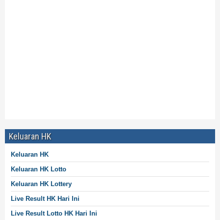
Data San Fransisco Pools 4D
Data Live Draw San Fransisco
Data Live Draw San Fransisco Hari Ini
Data San Fransisco Live Prize
Prize Data San Fransisco
Keluaran Data San Fransisco
Data Live San Fransisco
Data San Fransisco Tercepat
Keluaran HK
Keluaran HK
Keluaran HK Lotto
Keluaran HK Lottery
Live Result HK Hari Ini
Live Result
Lotto
HK Hari Ini