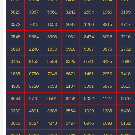
5829
3087
5661
3242
2694
1960
3159
0572
7013
1650
2087
1260
9215
4717
0548
9664
8393
1931
8474
5056
7116
6863
2248
1830
6910
5807
3875
2702
0445
9153
5589
6325
6541
9435
7680
1885
0750
7046
6671
1461
2959
3418
4906
9720
7058
2137
3351
6875
1813
8644
2775
6591
9258
5022
1127
0670
0389
4691
3686
6554
1029
1385
8428
0035
9324
4843
0497
8946
1693
6152