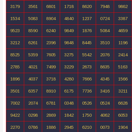
3179
3561
6801
1718
8620
7948
9862
1534
5083
8904
4840
1237
0724
3387
9523
8590
6240
9849
1876
5084
4659
3212
6261
2396
9848
8445
3510
1196
8525
5359
7605
3275
5542
2076
2414
2785
4021
7499
3229
2673
8635
5163
1896
4037
3718
4280
7666
4345
1566
3501
6357
8910
6175
7736
3416
3211
7002
2074
6781
0348
0526
0524
6628
9422
0298
2869
1842
1750
4062
6053
2270
0786
1886
2945
6210
0073
1904