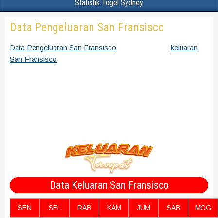
Statistik Togel Sydney
Data Pengeluaran San Fransisco
Data Pengeluaran San Fransisco
Rekap Keluaran
keluaran
San Fransisco
terbaru, terakurat dan terpercaya bersumber
dari situs San Fransisco pools. Data San Fransisco bisa
sobat pergunakan untuk mencari angka tarikan Paito San
Fransisco terbaik untuk dibeli nantinya. Perhatikan selalu
angka yang berlum pernah keluar sama sekali setiap
minggunya bulan dan tahun, kemungkinan besar angka itu bisa
keluar.
Data Keluaran San Fransisco
SEN
SEL
RAB
KAM
JUM
SAB
MGG