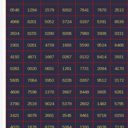
0546
1294
1579
6302
7841
7870
2513
4968
8201
5052
3724
0187
5391
8536
2634
6155
0290
9208
7980
3938
0331
1901
0261
4739
1693
5590
9524
8468
4192
4871
1667
0267
0132
8414
3931
0283
0020
0631
1261
7731
2094
4170
5805
7084
3953
6228
0367
9512
3172
4606
7598
1370
3607
8449
3805
6281
3790
2516
9024
5379
2802
1463
5795
3421
9078
2601
3545
9461
9718
0150
4070
1878
8729
5084
1393
6628
7120