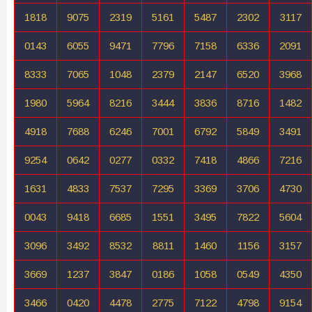
1818
9075
2319
5161
5487
2302
3117
0143
6055
9471
7796
7158
6336
2091
8333
7065
1048
2379
2147
6520
3968
1980
5964
8216
3444
3836
8716
1482
4918
7688
6246
7001
6792
5849
3491
9254
0642
0277
0332
7418
4866
7216
1631
4833
7537
7295
3369
3706
4730
0043
9418
6685
1551
3495
7822
5604
3096
3492
8532
8811
1460
1156
3157
3669
1237
3847
0186
1058
0549
4350
3466
0420
4478
2775
7122
4798
9154