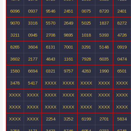
6096
0937
9546
2451
0075
8720
2401
9070
3318
5570
2649
5025
1837
8272
3211
0945
2708
9895
1018
5393
4726
8265
3604
6131
7001
3291
5148
0919
3602
2177
4843
1161
7928
6035
0474
1580
6694
0321
9757
4283
1990
6501
3478
5417
XXXX
XXXX
XXXX
XXXX
XXXX
XXXX
XXXX
XXXX
XXXX
XXXX
XXXX
XXXX
XXXX
XXXX
XXXX
XXXX
XXXX
XXXX
XXXX
XXXX
XXXX
2254
3252
6199
2701
5834
3258
1171
3423
8746
6054
0233
6748