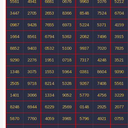
5581
4941
6881
0676
9963
1076
5212
3447
2705
2653
8366
8548
7524
6704
0987
9428
7655
6973
5224
5371
4159
1664
8561
6794
5363
2082
7496
3915
8852
9403
0532
5100
9937
7020
7835
9290
2276
1951
0718
7317
4248
3521
1348
3075
1553
5964
0381
8604
9390
2505
9718
8214
5328
9267
7408
5561
1401
3066
1334
9052
5770
4756
3229
8248
6944
6229
2569
0148
2925
2077
5870
7760
4059
3965
5796
4921
0755