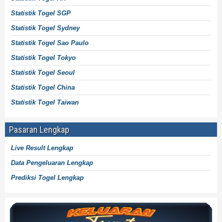
Statistik Togel SGP
Statistik Togel Sydney
Statistik Togel Sao Paulo
Statistik Togel Tokyo
Statistik Togel Seoul
Statistik Togel China
Statistik Togel Taiwan
Pasaran Lengkap
Live Result Lengkap
Data Pengeluaran Lengkap
Prediksi Togel Lengkap