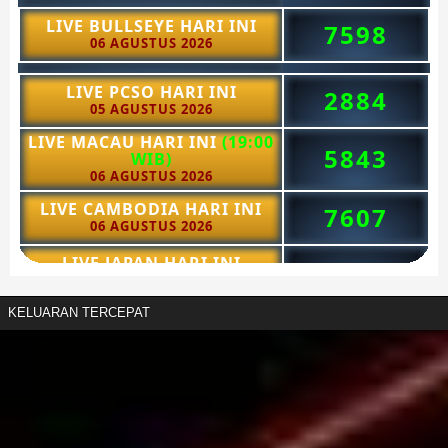
KELUARAN TERCEPAT