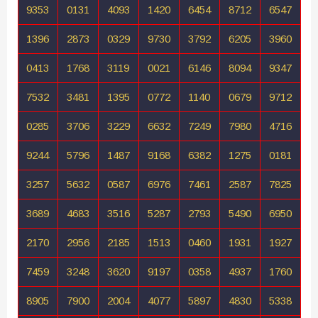
9353
0131
4093
1420
6454
8712
6547
1396
2873
0329
9730
3792
6205
3960
0413
1768
3119
0021
6146
8094
9347
7532
3481
1395
0772
1140
0679
9712
0285
3706
3229
6632
7249
7980
4716
9244
5796
1487
9168
6382
1275
0181
3257
5632
0587
6976
7461
2587
7825
3689
4683
3516
5287
2793
5490
6950
2170
2956
2185
1513
0460
1931
1927
7459
3248
3620
9197
0358
4937
1760
8905
7900
2004
4077
5897
4830
5338