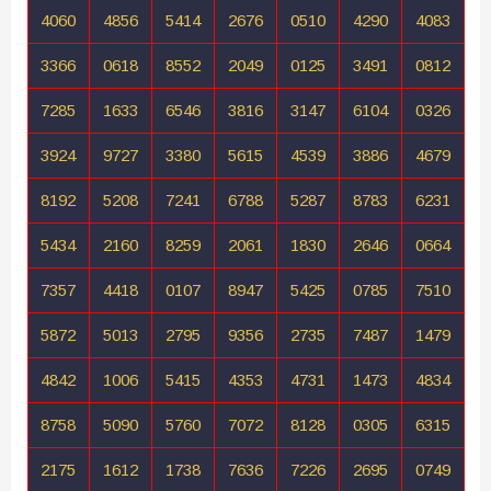
4060
4856
5414
2676
0510
4290
4083
3366
0618
8552
2049
0125
3491
0812
7285
1633
6546
3816
3147
6104
0326
3924
9727
3380
5615
4539
3886
4679
8192
5208
7241
6788
5287
8783
6231
5434
2160
8259
2061
1830
2646
0664
7357
4418
0107
8947
5425
0785
7510
5872
5013
2795
9356
2735
7487
1479
4842
1006
5415
4353
4731
1473
4834
8758
5090
5760
7072
8128
0305
6315
2175
1612
1738
7636
7226
2695
0749