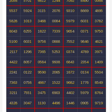
2058
5701
6812
1244
7092
8490
0068
5537
5924
3115
2076
9310
8669
4895
5828
1013
3468
0084
5979
6031
3782
8043
6255
1822
7339
9654
0371
9750
5100
6031
9758
0888
7552
9846
4621
2117
1296
7365
5253
0374
4789
3971
4422
8057
0584
9938
6843
2354
1409
2241
0122
9590
2065
1872
0134
5504
7363
0758
4667
1522
9682
1776
8549
3211
7551
3475
6903
4402
5979
8764
4328
3047
1130
4496
1446
0905
9719