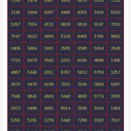
7526
1474
0067
4305
3876
0119
7123
2195
1694
9267
4465
8355
1616
8150
5287
7034
4131
6829
0618
9147
7010
7547
0022
3656
5139
8405
1765
9602
0408
5884
1801
2505
3586
5034
2649
7733
5679
3582
2231
8165
4696
1408
4987
5440
2011
8787
5812
6759
1257
3870
9476
6106
7551
2343
0058
6267
7948
8841
4916
0440
4603
5774
3305
3972
0496
4381
8914
2588
5010
5458
5291
5191
1276
3440
7296
3923
7617