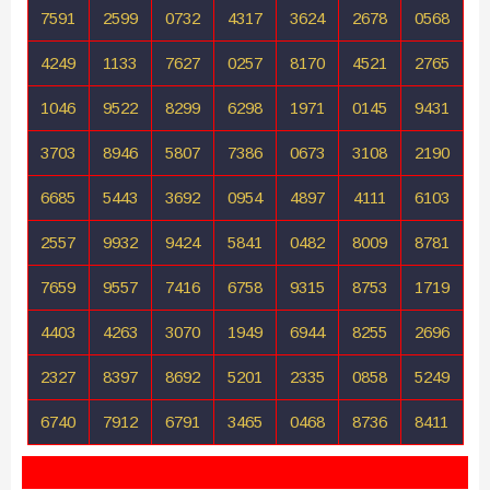
7591
2599
0732
4317
3624
2678
0568
4249
1133
7627
0257
8170
4521
2765
1046
9522
8299
6298
1971
0145
9431
3703
8946
5807
7386
0673
3108
2190
6685
5443
3692
0954
4897
4111
6103
2557
9932
9424
5841
0482
8009
8781
7659
9557
7416
6758
9315
8753
1719
4403
4263
3070
1949
6944
8255
2696
2327
8397
8692
5201
2335
0858
5249
6740
7912
6791
3465
0468
8736
8411