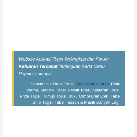
Sekian Pengeluaran Marseille malam ini semoga dapat
terbantu dengan hadirnya Data Pengeluaran Marseille 4D ini.
Selalu pantau angka keluaran togel terbaru disini. Saran kami,
kamu bisa menyimpan situs ini di handphone kamu dengan
cara bookmark agar besok dan selanjutnya bisa dengan
mudah mendapatkan data result terupdate.
Website Aplikasi Togel Terlengkap dan Forum
Keluaran Tercepat
Terlengkap Serta Menu
Populer Lainnya.
Seperti Live Draw Togel,
Data Pengeluaran
, Paito
Warna, Statistik Togel, Result Togel, Keluaran Togel,
Prize Togel, Rumus Togel, Buku Mimpi Erek Erek, Tabel
Shio Togel, Tabel Tesson & Masih Banyak Lagi.
Pencarian Google :
Data Marseille Pools 6D
Data Marseille Pools 4D