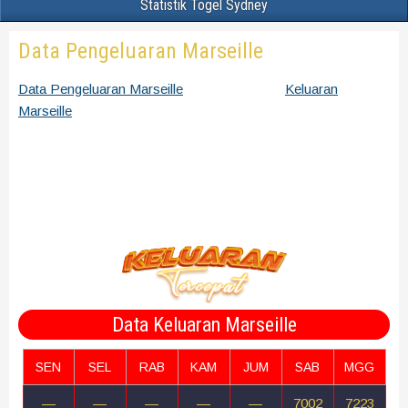
Statistik Togel Sydney
Data Pengeluaran Marseille
Data Pengeluaran Marseille
Rekap Keluaran
Keluaran
Marseille
terbaru, terakurat dan terpercaya bersumber dari
situs Marseille pools. Data Marseille bisa sobat pergunakan
untuk mencari angka tarikan Paito Marseille terbaik untuk dibeli
nantinya. Perhatikan selalu angka yang berlum pernah keluar
sama sekali setiap minggunya bulan dan tahun, kemungkinan
besar angka itu bisa keluar.
Data Keluaran Marseille
SEN
SEL
RAB
KAM
JUM
SAB
MGG
—
—
—
—
—
7002
7223