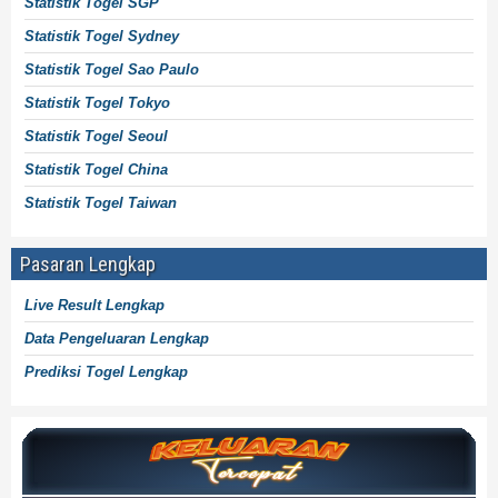
Statistik Togel SGP
Statistik Togel Sydney
Statistik Togel Sao Paulo
Statistik Togel Tokyo
Statistik Togel Seoul
Statistik Togel China
Statistik Togel Taiwan
Pasaran Lengkap
Live Result Lengkap
Data Pengeluaran Lengkap
Prediksi Togel Lengkap