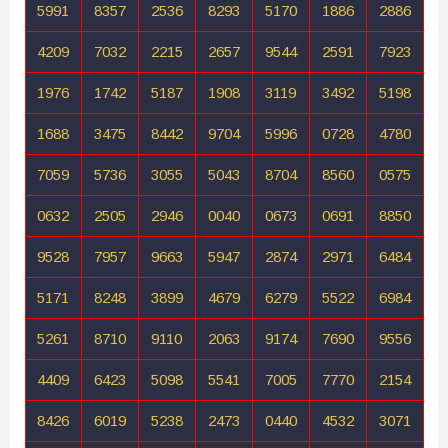
5991
8357
2536
8293
5170
1886
2886
4209
7032
2215
2657
9544
2591
7923
1976
1742
5187
1908
3119
3492
5198
1688
3475
8442
9704
5996
0728
4780
7059
5736
3055
5043
8704
8560
0575
0632
2505
2946
0040
0673
0691
8850
9528
7957
9663
5947
2874
2971
6484
5171
8248
3899
4679
6279
5522
6984
5261
8710
9110
2063
9174
7690
9556
4409
6423
5098
5541
7005
7770
2154
8426
6019
5238
2473
0440
4532
3071