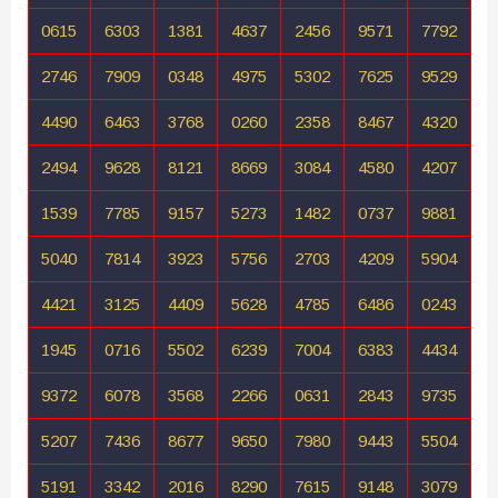
0615
6303
1381
4637
2456
9571
7792
2746
7909
0348
4975
5302
7625
9529
4490
6463
3768
0260
2358
8467
4320
2494
9628
8121
8669
3084
4580
4207
1539
7785
9157
5273
1482
0737
9881
5040
7814
3923
5756
2703
4209
5904
4421
3125
4409
5628
4785
6486
0243
1945
0716
5502
6239
7004
6383
4434
9372
6078
3568
2266
0631
2843
9735
5207
7436
8677
9650
7980
9443
5504
5191
3342
2016
8290
7615
9148
3079