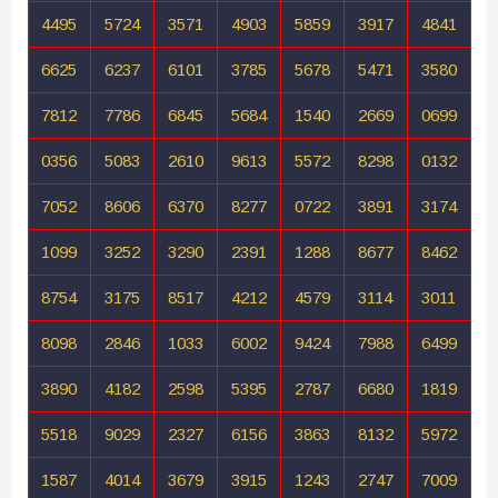
4495
5724
3571
4903
5859
3917
4841
6625
6237
6101
3785
5678
5471
3580
7812
7786
6845
5684
1540
2669
0699
0356
5083
2610
9613
5572
8298
0132
7052
8606
6370
8277
0722
3891
3174
1099
3252
3290
2391
1288
8677
8462
8754
3175
8517
4212
4579
3114
3011
8098
2846
1033
6002
9424
7988
6499
3890
4182
2598
5395
2787
6680
1819
5518
9029
2327
6156
3863
8132
5972
1587
4014
3679
3915
1243
2747
7009