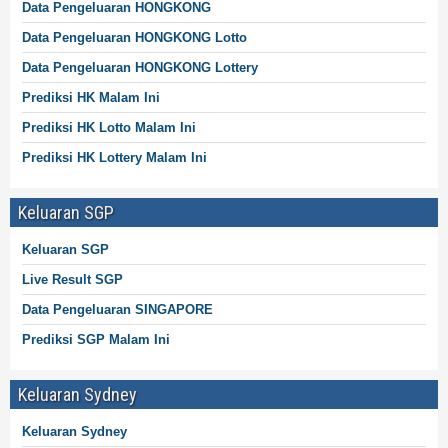
Data Pengeluaran HONGKONG
Data Pengeluaran HONGKONG
Lotto
Data Pengeluaran HONGKONG
Lottery
Prediksi HK Malam Ini
Prediksi HK Lotto Malam Ini
Prediksi HK
Lottery
Malam Ini
Keluaran SGP
Keluaran SGP
Live Result SGP
Data Pengeluaran SINGAPORE
Prediksi SGP Malam Ini
Keluaran Sydney
Keluaran Sydney