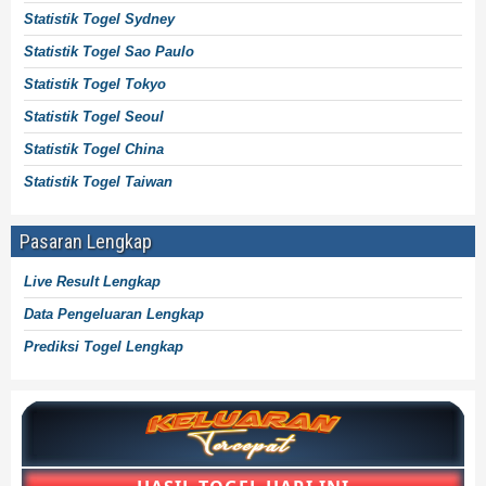
Statistik Togel Sydney
Statistik Togel Sao Paulo
Statistik Togel Tokyo
Statistik Togel Seoul
Statistik Togel China
Statistik Togel Taiwan
Pasaran Lengkap
Live Result Lengkap
Data Pengeluaran Lengkap
Prediksi Togel Lengkap