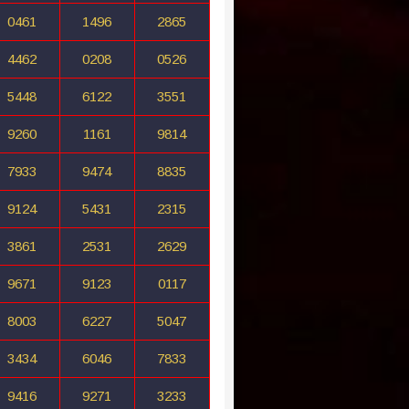
0461
1496
2865
4462
0208
0526
5448
6122
3551
9260
1161
9814
7933
9474
8835
9124
5431
2315
3861
2531
2629
9671
9123
0117
8003
6227
5047
3434
6046
7833
9416
9271
3233