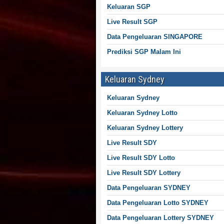
Keluaran SGP
Live Result SGP
Data Pengeluaran SINGAPORE
Prediksi SGP Malam Ini
Keluaran Sydney
Keluaran Sydney
Keluaran Sydney
Lotto
Keluaran Sydney
Lottery
Live Result SDY
Live Result SDY Lotto
Live Result SDY
Lottery
Data Pengeluaran SYDNEY
Data Pengeluaran Lotto SYDNEY
Data Pengeluaran Lottery SYDNEY