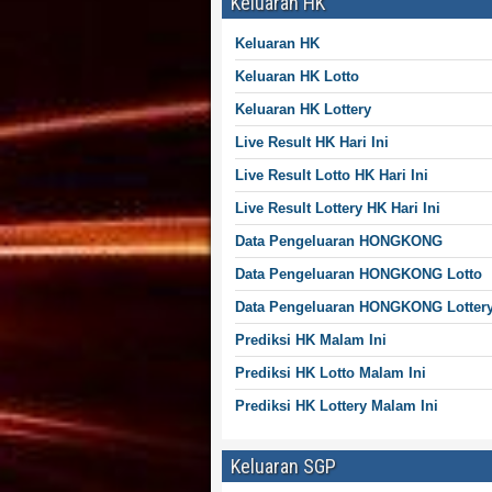
Keluaran HK
Keluaran HK
Keluaran HK Lotto
Keluaran HK Lottery
Live Result HK Hari Ini
Live Result
Lotto
HK Hari Ini
Live Result
Lottery
HK Hari Ini
Data Pengeluaran HONGKONG
Data Pengeluaran HONGKONG
Lotto
Data Pengeluaran HONGKONG
Lotter
Prediksi HK Malam Ini
Prediksi HK Lotto Malam Ini
Prediksi HK
Lottery
Malam Ini
Keluaran SGP