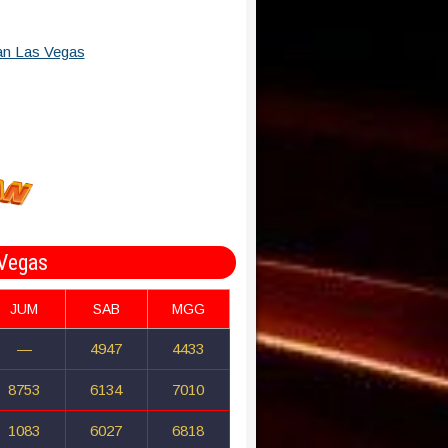
an Las Vegas
terbaru, terakurat dan
ta Las Vegas bisa sobat
s terbaik untuk dibeli nantinya.
ama sekali setiap minggunya bulan
 Vegas
JUM
SAB
MGG
—
4947
4433
8753
6134
7010
1083
6027
6818