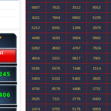
6007
7621
3512
8913
4221
7804
6862
5229
5212
6391
1299
2979
4498
4183
3664
0663
0282
4562
4787
7624
4616
2331
9817
7901
0185
5676
7448
1514
3459
5223
5463
2835
4793
6578
4498
3731
3625
7111
2778
6430
2474
0755
5178
6939