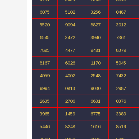
6075
5102
3256
0487
5520
9094
8827
3012
6545
3472
3940
7361
7885
4477
9481
8379
8167
6026
1170
5045
4959
4002
2548
7432
9994
0813
9030
2987
2635
2706
6631
0376
3965
1459
6775
3389
5446
8248
1616
8519