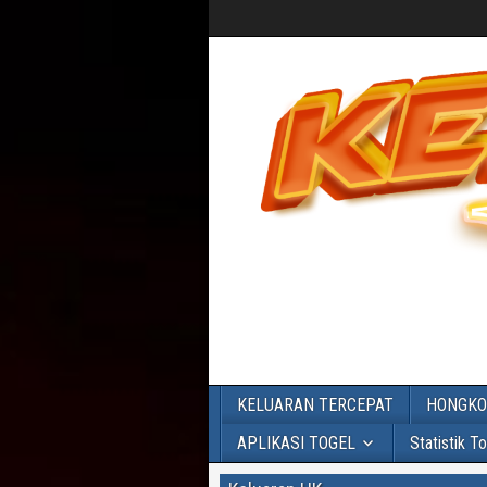
KELUARAN TERCEPAT
HONGKO
APLIKASI TOGEL
Statistik T