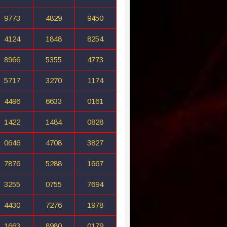
9773
4829
9450
4124
1848
8254
8966
5355
4773
5717
3270
1174
4496
6633
0161
1422
1484
0828
0646
4708
3827
7876
5288
1667
3255
0755
7694
4430
7276
1978
1663
8980
0179