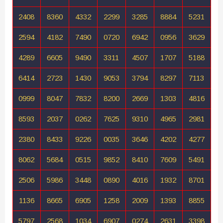
2408
8360
4332
2299
3285
8884
5231
2594
4182
7490
0720
6942
0956
3629
4289
6605
9490
3311
4507
1707
5188
6414
2723
1430
9053
3794
8297
7113
0999
8047
7832
8200
2669
1303
4816
8593
2037
0262
7625
9310
4965
2981
2380
8433
9226
0035
3646
4202
4277
8062
5684
0515
9852
8410
7609
5491
2506
5986
3448
0890
4016
1932
8701
1136
8665
6905
1258
2009
1393
8855
5797
2568
1034
6907
0274
2631
3398