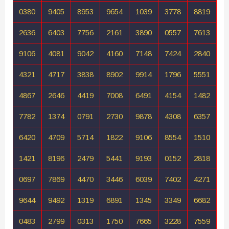
0380
9405
8953
9654
1039
3778
8819
2636
6403
7756
2161
3890
0557
7613
9106
4081
9042
4160
7148
7424
2840
4321
4717
3838
8902
9914
1796
5551
4867
2646
4419
7008
6491
4154
1482
7782
1374
0791
2730
9878
4308
6357
6420
4709
5714
1822
9106
8554
1510
1421
8196
2479
5441
9193
0152
2818
0697
7869
4470
3446
6039
7402
4271
9644
9492
1319
6891
1345
3349
6682
0483
2799
0313
1750
7665
3228
7559