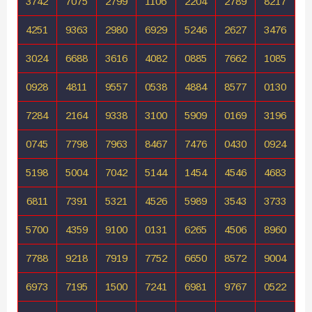
3742
7075
2799
1106
2204
2789
8217
4251
9363
2980
6929
5246
2627
3476
3024
6688
3616
4082
0885
7662
1085
0928
4811
9557
0538
4884
8577
0130
7284
2164
9338
3100
5909
0169
3196
0745
7798
7963
8467
7476
0430
0924
5198
5004
7042
5144
1454
4546
4683
6811
7391
5321
4526
5989
3543
3733
5700
4359
9100
0131
6265
4506
8960
7788
9218
7919
7752
6650
8572
9004
6973
7195
1500
7241
6981
9767
0522