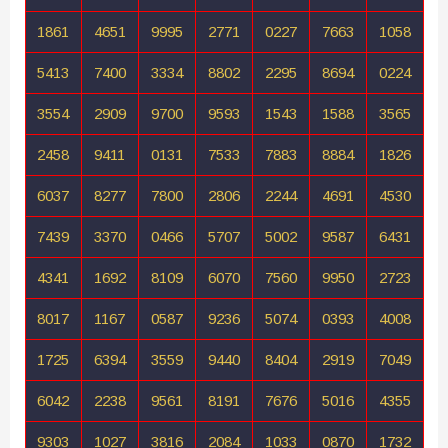
1861
4651
9995
2771
0227
7663
1058
5413
7400
3334
8802
2295
8694
0224
3554
2909
9700
9593
1543
1588
3565
2458
9411
0131
7533
7883
8884
1826
6037
8277
7800
2806
2244
4691
4530
7439
3370
0466
5707
5002
9587
6431
4341
1692
8109
6070
7560
9950
2723
8017
1167
0587
9236
5074
0393
4008
1725
6394
3559
9440
8404
2919
7049
6042
2238
9561
8191
7676
5016
4355
9303
1027
3816
2084
1033
0870
1732