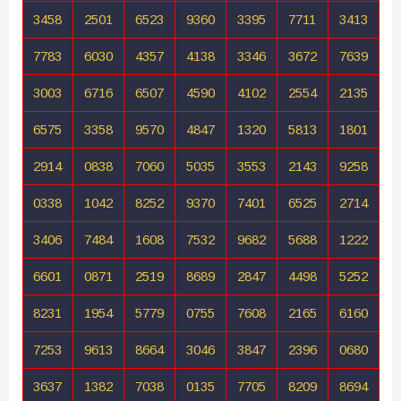
3458
2501
6523
9360
3395
7711
3413
7783
6030
4357
4138
3346
3672
7639
3003
6716
6507
4590
4102
2554
2135
6575
3358
9570
4847
1320
5813
1801
2914
0838
7060
5035
3553
2143
9258
0338
1042
8252
9370
7401
6525
2714
3406
7484
1608
7532
9682
5688
1222
6601
0871
2519
8689
2847
4498
5252
8231
1954
5779
0755
7608
2165
6160
7253
9613
8664
3046
3847
2396
0680
3637
1382
7038
0135
7705
8209
8694