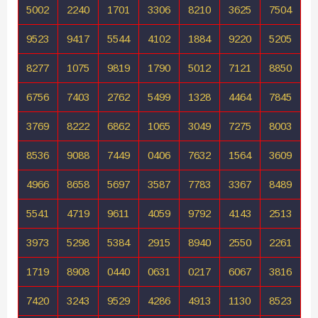
5002
2240
1701
3306
8210
3625
7504
9523
9417
5544
4102
1884
9220
5205
8277
1075
9819
1790
5012
7121
8850
6756
7403
2762
5499
1328
4464
7845
3769
8222
6862
1065
3049
7275
8003
8536
9088
7449
0406
7632
1564
3609
4966
8658
5697
3587
7783
3367
8489
5541
4719
9611
4059
9792
4143
2513
3973
5298
5384
2915
8940
2550
2261
1719
8908
0440
0631
0217
6067
3816
7420
3243
9529
4286
4913
1130
8523