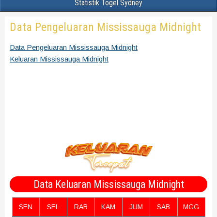
Statistik Togel Sydney
Data Pengeluaran Mississauga Midnight
Data Pengeluaran Mississauga Midnight
Rekap Keluaran
Keluaran Mississauga Midnight
terbaru, terakurat dan
terpercaya bersumber dari situs Mississauga Midnight pools.
Data Mississauga Midnight bisa sobat pergunakan untuk
mencari angka tarikan Paito Mississauga Midnight terbaik
untuk dibeli nantinya. Perhatikan selalu angka yang berlum
pernah keluar sama sekali setiap minggunya bulan dan tahun,
kemungkinan besar angka itu bisa keluar.
Data Keluaran Mississauga Midnight
SEN
SEL
RAB
KAM
JUM
SAB
MGG