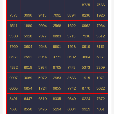
—
—
—
—
—
8725
7588
7573
3996
9415
7091
8394
8236
1926
6511
1880
9994
2568
1622
0962
7964
5500
5920
7977
0883
5715
7936
5612
7960
3604
2648
9801
1958
0919
8115
8583
2591
3954
3771
0502
3604
6383
4832
8019
5934
9705
7443
5373
3309
0997
3069
5972
2963
3688
1915
1073
0068
6854
1724
9855
7742
8770
8622
8491
6447
6310
8335
9840
0224
7672
4695
8550
9476
5294
0004
9919
4081