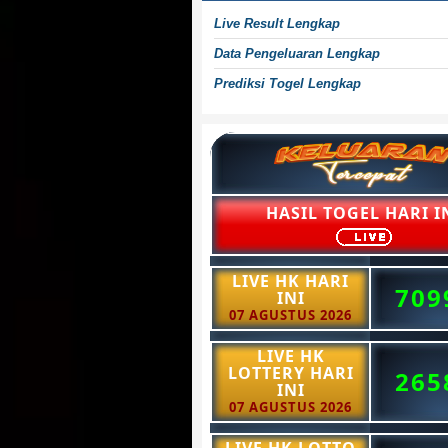
Live Result Lengkap
Data Pengeluaran Lengkap
Prediksi Togel Lengkap