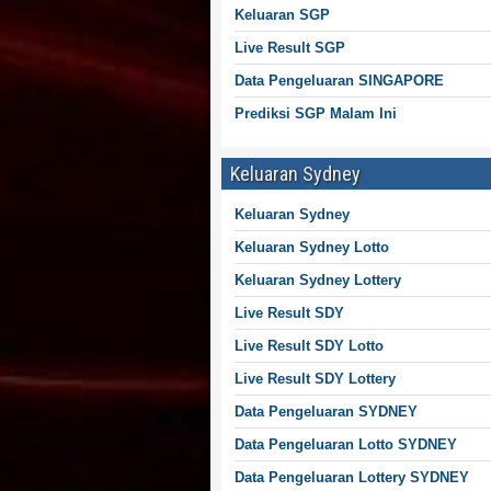
Keluaran SGP
Live Result SGP
Data Pengeluaran SINGAPORE
Prediksi SGP Malam Ini
Keluaran Sydney
Keluaran Sydney
Keluaran Sydney
Lotto
Keluaran Sydney
Lottery
Live Result SDY
Live Result SDY Lotto
Live Result SDY
Lottery
Data Pengeluaran SYDNEY
Data Pengeluaran Lotto SYDNEY
Data Pengeluaran Lottery SYDNEY