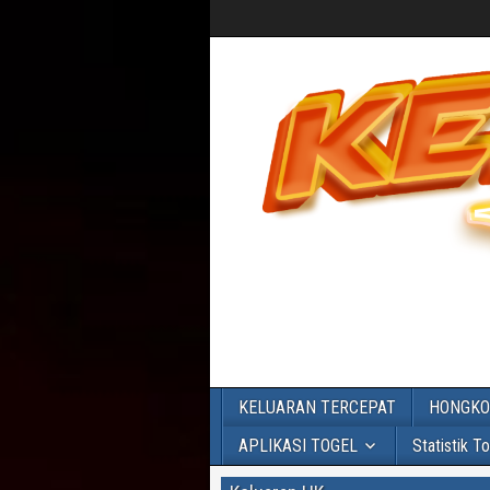
KELUARAN TERCEPAT
HONGKO
APLIKASI TOGEL
Statistik T