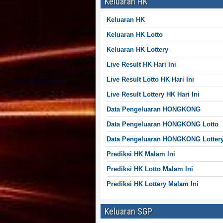
Keluaran HK
Keluaran HK
Keluaran HK Lotto
Keluaran HK Lottery
Live Result HK Hari Ini
Live Result
Lotto
HK Hari Ini
Live Result
Lottery
HK Hari Ini
Data Pengeluaran HONGKONG
Data Pengeluaran HONGKONG
Lotto
Data Pengeluaran HONGKONG
Lotter
Prediksi HK Malam Ini
Prediksi HK Lotto Malam Ini
Prediksi HK
Lottery
Malam Ini
Keluaran SGP