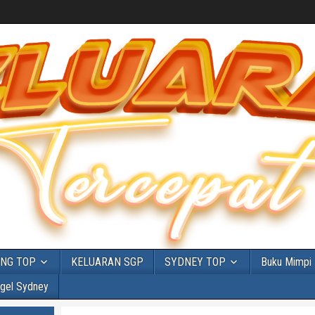
NG TOP
KELUARAN SGP
SYDNEY TOP
Buku Mimpi
ogel Sydney