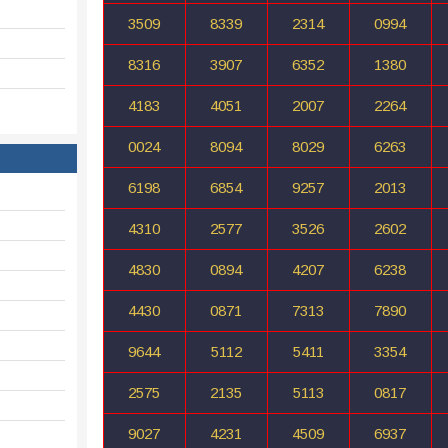
3509
8339
2314
0994
8316
3907
6352
1380
4183
4051
2007
2264
0024
8094
8029
6263
6198
6854
9257
2013
4310
2577
3526
2602
4830
0894
4207
6238
4430
0871
7313
7890
9644
5112
5411
3354
2575
2135
5113
0817
9027
4231
4509
6937