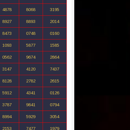
4878
8068
3195
8927
8893
2014
8473
0748
0160
1093
5877
1585
0562
9674
2864
3147
4120
7437
8128
2782
2615
5912
4341
0126
3787
9841
0794
8994
5929
3054
2153
7477
1979