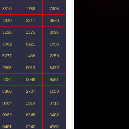
3316
1786
7498
4046
2317
4976
3198
1375
0095
7062
6221
1698
5277
1488
2259
2893
6913
8472
4324
0048
9581
5866
2707
1650
9664
1914
0715
9862
8345
3482
6461
0242
4765