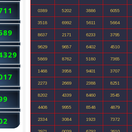
0389
5202
3886
6055
3518
6992
5611
5664
8637
2171
6233
3795
9629
9657
6402
4510
5869
8762
5180
7365
1468
3958
9401
3707
2273
2669
2388
8251
8202
4339
8460
3545
4408
9955
8548
4879
2334
3084
1923
7372
2971
0039
6792
2610