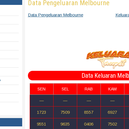
Data Pengeluaran Melbourne
Data Pengeluaran Melbourne
Rekap Keluaran
Keluar
terpercaya bersumber dari situs Melbourne pools. Da
pergunakan untuk mencari angka tarikan Paito Melbourn
Perhatikan selalu angka yang berlum pernah keluar s
dan tahun, kemungkinan besar angka itu bisa keluar.
Data Keluaran Mel
y
SEN
SEL
RAB
KAM
—
—
—
—
1723
7509
8557
6927
9551
9635
0406
7502