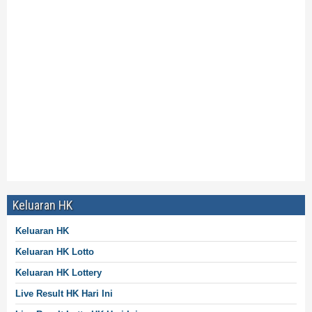
Data Lisbon Pools 6D
Data Lisbon Pools 4D
Data Live Draw Lisbon
Data Live Draw Lisbon Hari Ini
Data Lisbon Live Prize
Prize Data Lisbon
Keluaran Data Lisbon
Data Live Lisbon
Data Lisbon Tercepat
Keluaran HK
Keluaran HK
Keluaran HK Lotto
Keluaran HK Lottery
Live Result HK Hari Ini