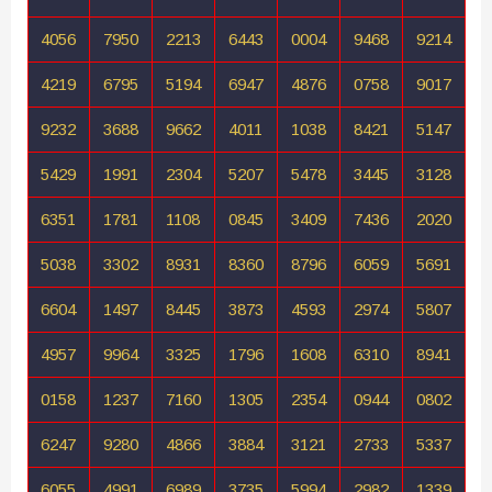
4056
7950
2213
6443
0004
9468
9214
4219
6795
5194
6947
4876
0758
9017
9232
3688
9662
4011
1038
8421
5147
5429
1991
2304
5207
5478
3445
3128
6351
1781
1108
0845
3409
7436
2020
5038
3302
8931
8360
8796
6059
5691
6604
1497
8445
3873
4593
2974
5807
4957
9964
3325
1796
1608
6310
8941
0158
1237
7160
1305
2354
0944
0802
6247
9280
4866
3884
3121
2733
5337
6055
4991
6989
3735
5994
2982
1339