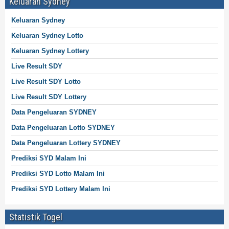
Keluaran Sydney
Keluaran Sydney
Keluaran Sydney
Lotto
Keluaran Sydney
Lottery
Live Result SDY
Live Result SDY Lotto
Live Result SDY
Lottery
Data Pengeluaran SYDNEY
Data Pengeluaran Lotto SYDNEY
Data Pengeluaran Lottery SYDNEY
Prediksi SYD Malam Ini
Prediksi SYD Lotto Malam Ini
Prediksi SYD Lottery Malam Ini
Statistik Togel