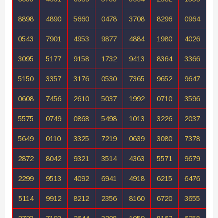
8898
4890
5660
0478
3708
8296
0964
0543
7901
4953
9877
4884
1980
4026
3095
5177
9158
1732
9413
8364
3366
5150
3357
3176
0530
7365
9652
9647
0608
7456
2610
5037
1992
0710
3596
5575
0749
0868
5498
1013
3226
2037
5649
0110
3325
7219
0639
3080
7378
2872
8042
9321
3514
4363
5571
9679
2299
9513
4092
6941
4918
6215
6476
5114
9912
8212
2356
8160
6720
3655