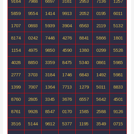
9184
7988
6697
3181
2953
7136
1257
5859
9554
1414
9913
2052
0195
6011
1707
0893
5939
3904
6563
2119
5132
8174
0242
7448
4276
8841
5866
1801
1154
4975
9850
4590
1380
0299
5528
4028
8850
3359
8475
5340
0861
5985
2777
3703
3184
1746
6843
1492
5981
1399
7007
1364
7713
1279
5011
8833
8760
2805
3345
3676
6557
5642
4501
8761
9928
8547
0170
1585
2588
9126
3516
5144
9612
5377
1195
3549
0715