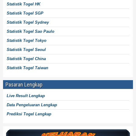
Statistik Togel HK
Statistik Togel SGP
Statistik Togel Sydney
Statistik Togel Sao Paulo
Statistik Togel Tokyo
Statistik Togel Seoul
Statistik Togel China
Statistik Togel Taiwan
Pasaran Lengkap
Live Result Lengkap
Data Pengeluaran Lengkap
Prediksi Togel Lengkap