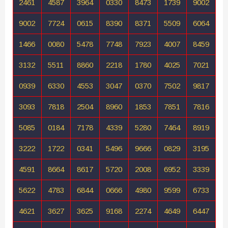
2461
4587
3964
0330
8473
1739
9002
9002
7724
0615
8390
8371
5509
6064
1466
0080
5478
7748
7923
4007
8459
3132
5511
8860
2218
1780
4025
7021
0939
6330
4553
3047
0370
7502
9817
3093
7818
2504
8960
1853
7851
7816
5085
0184
7178
4339
5280
7464
8919
3222
1722
0341
5496
9666
0829
3195
4591
8664
8617
5720
2008
6952
3339
5622
4783
6844
0666
4980
9599
6733
4621
3627
3625
9168
2274
4649
6447