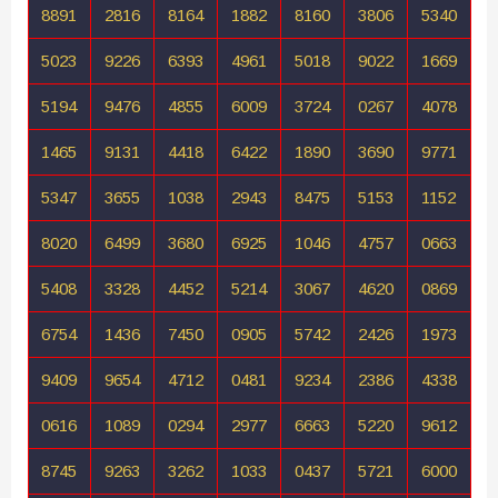
8891
2816
8164
1882
8160
3806
5340
5023
9226
6393
4961
5018
9022
1669
5194
9476
4855
6009
3724
0267
4078
1465
9131
4418
6422
1890
3690
9771
5347
3655
1038
2943
8475
5153
1152
8020
6499
3680
6925
1046
4757
0663
5408
3328
4452
5214
3067
4620
0869
6754
1436
7450
0905
5742
2426
1973
9409
9654
4712
0481
9234
2386
4338
0616
1089
0294
2977
6663
5220
9612
8745
9263
3262
1033
0437
5721
6000