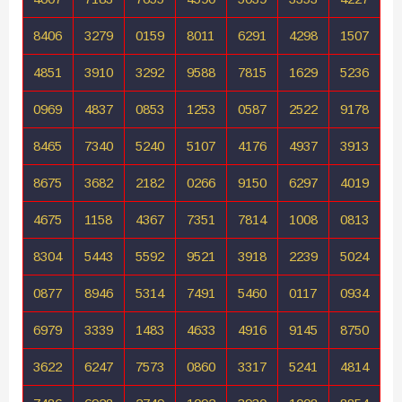
8406
3279
0159
8011
6291
4298
1507
4851
3910
3292
9588
7815
1629
5236
0969
4837
0853
1253
0587
2522
9178
8465
7340
5240
5107
4176
4937
3913
8675
3682
2182
0266
9150
6297
4019
4675
1158
4367
7351
7814
1008
0813
8304
5443
5592
9521
3918
2239
5024
0877
8946
5314
7491
5460
0117
0934
6979
3339
1483
4633
4916
9145
8750
3622
6247
7573
0860
3317
5241
4814