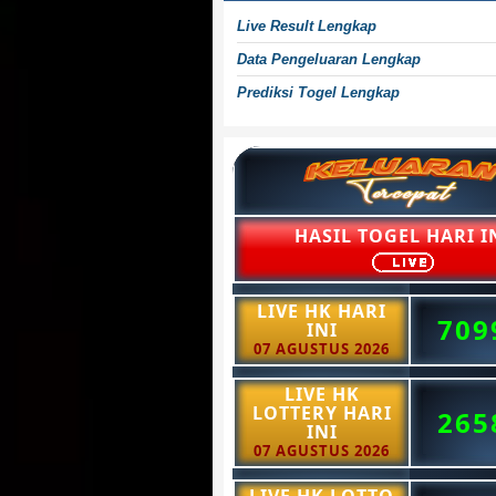
Live Result Lengkap
Data Pengeluaran Lengkap
Prediksi Togel Lengkap