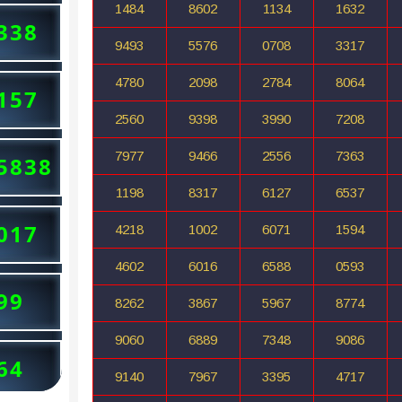
1484
8602
1134
1632
9493
5576
0708
3317
4780
2098
2784
8064
2560
9398
3990
7208
7977
9466
2556
7363
1198
8317
6127
6537
4218
1002
6071
1594
4602
6016
6588
0593
8262
3867
5967
8774
9060
6889
7348
9086
9140
7967
3395
4717