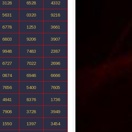
3128
6528
4332
5631
0320
9218
6778
1253
3661
6803
9206
3907
9948
7483
2387
6727
7022
2696
0874
6946
6666
7656
5400
7605
4941
8376
1736
7908
3728
3949
1550
1397
3454