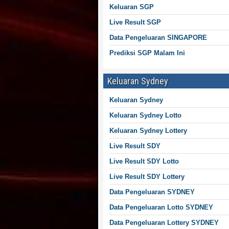
Keluaran SGP
Live Result SGP
Data Pengeluaran SINGAPORE
Prediksi SGP Malam Ini
Keluaran Sydney
Keluaran Sydney
Keluaran Sydney
Lotto
Keluaran Sydney
Lottery
Live Result SDY
Live Result SDY Lotto
Live Result SDY
Lottery
Data Pengeluaran SYDNEY
Data Pengeluaran Lotto SYDNEY
Data Pengeluaran Lottery SYDNEY