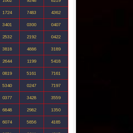
1062
9248
8219
1724
7483
4362
3401
0300
0407
2532
2192
0422
3818
4886
3189
2644
1199
5418
0819
5161
7161
5340
0247
7197
0377
3428
3559
6848
2982
1350
6074
5856
4185