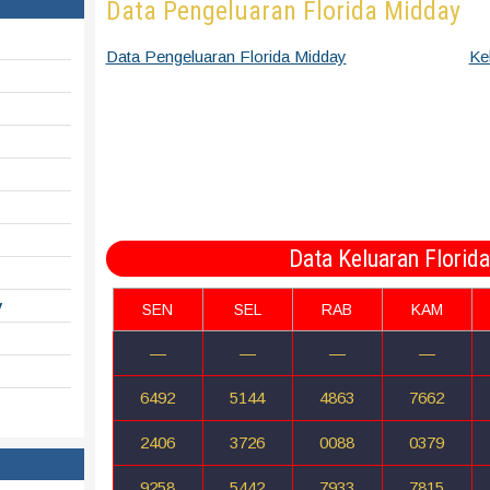
Data Pengeluaran Florida Midday
Data Pengeluaran Florida Midday
Rekap Keluaran
Ke
terakurat dan terpercaya bersumber dari situs Florid
bisa sobat pergunakan untuk mencari angka tarikan Pa
dibeli nantinya. Perhatikan selalu angka yang berlum 
minggunya bulan dan tahun, kemungkinan besar angka 
include ‘/var/www/html/ipaddress.php’ ; width=”2
align:center;”>
Data Keluaran Florid
y
SEN
SEL
RAB
KAM
—
—
—
—
6492
5144
4863
7662
2406
3726
0088
0379
9258
5442
7933
7815