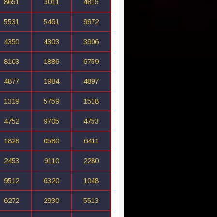
8651
3011
4815
5531
5461
9972
4350
4303
3906
8103
1886
6759
4877
1984
4897
1319
5759
1518
4752
9705
4753
1828
0580
6411
2453
9110
2280
9512
6320
1048
6272
2930
5513