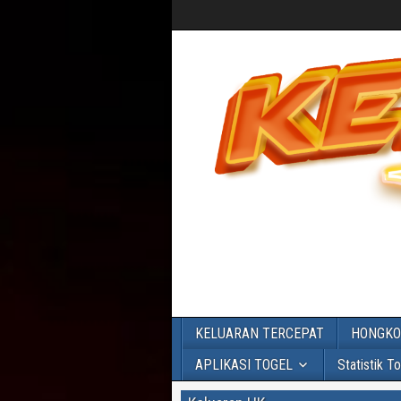
KELUARAN TERCEPAT
HONGKO
APLIKASI TOGEL
Statistik T