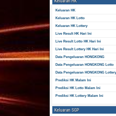
Keluaran HK
Keluaran HK
Keluaran HK Lotto
Keluaran HK Lottery
Live Result HK Hari Ini
Live Result
Lotto
HK Hari Ini
Live Result
Lottery
HK Hari Ini
Data Pengeluaran HONGKONG
Data Pengeluaran HONGKONG
Lotto
Data Pengeluaran HONGKONG
Lotter
Prediksi HK Malam Ini
Prediksi HK Lotto Malam Ini
Prediksi HK
Lottery
Malam Ini
Keluaran SGP