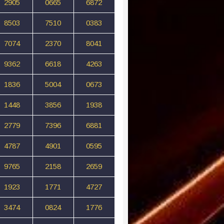
2905
0665
6872
8503
7510
0383
7074
2370
8041
9362
6618
4263
1836
5004
0673
1448
3856
1938
2779
7396
6881
4787
4901
0595
9765
2158
2659
1923
1771
4727
3474
0824
1776