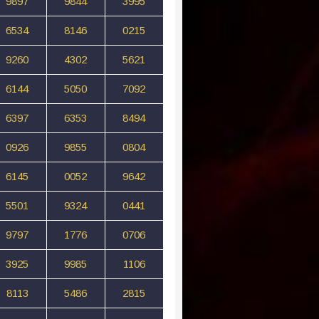
9897
9844
3995
6534
8146
0215
9260
4302
5621
6144
5050
7092
6397
6353
8494
0926
9855
0804
6145
0052
9642
5501
9324
0441
9797
1776
0706
3925
9985
1106
8113
5486
2815