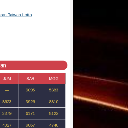
aran Taiwan Lotto
terbaru, terakurat
ta Taiwan Lotto bisa sobat
otto terbaik untuk dibeli nantinya.
ma sekali setiap minggunya bulan
wan
JUM
SAB
MGG
—
9095
5883
8623
3926
8810
3379
6171
8122
4327
9067
4740