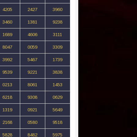
4205
2427
3960
3460
1381
9238
1689
4606
3111
8047
0059
3309
3992
5467
1739
9539
9221
3838
0213
8061
1453
6218
9308
0629
1319
0921
5649
2168
0580
9518
5828
8482
5975