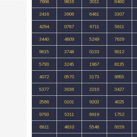
7868
9816
3011
6460
2416
3906
6481
3307
4294
0787
6711
5811
3440
4809
5249
7639
9615
3748
0133
9012
5793
3245
1967
8135
4072
0570
3173
9955
5377
3036
3210
3427
2586
0101
9203
4025
9793
5311
8919
1752
8811
4810
5548
9159