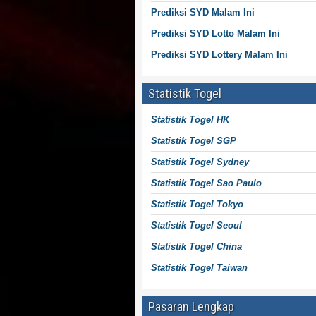
Prediksi SYD Malam Ini
Prediksi SYD Lotto Malam Ini
Prediksi SYD Lottery Malam Ini
Statistik Togel
Statistik Togel HK
Statistik Togel SGP
Statistik Togel Sydney
Statistik Togel Sao Paulo
Statistik Togel Tokyo
Statistik Togel Seoul
Statistik Togel China
Statistik Togel Taiwan
Pasaran Lengkap