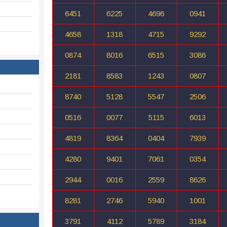
6451
6225
4696
0941
4658
1318
4715
9292
0874
8016
6515
3086
2181
8583
1243
0807
8740
5128
5547
2506
0516
0077
5115
6013
4819
8364
0404
7939
4280
9401
7061
0354
2944
0016
2559
8626
8281
2746
5940
1001
3791
4112
5789
3184