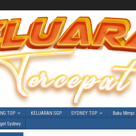
NG TOP
KELUARAN SGP
SYDNEY TOP
Buku Mimpi
ogel Sydney