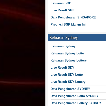
Keluaran SGP
Live Result SGP
Data Pengeluaran SINGAPORE
Prediksi SGP Malam Ini
Keluaran Sydney
Keluaran Sydney
Keluaran Sydney
Lotto
Keluaran Sydney
Lottery
Live Result SDY
Live Result SDY Lotto
Live Result SDY
Lottery
Data Pengeluaran SYDNEY
Data Pengeluaran Lotto SYDNEY
Data Pengeluaran Lottery SYDNEY