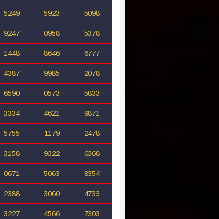
5249
5923
5098
9247
0958
5378
1448
8646
6777
4387
9985
2078
6590
0573
5833
3334
4621
9871
5755
1179
2478
3158
9322
6368
0671
5063
8354
2388
3060
4733
3227
4566
7303