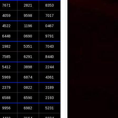
7671
2821
8353
4059
9598
7017
4522
1196
0467
6448
0690
9791
1982
5351
7043
7585
6291
8440
5412
3898
2244
5969
6874
4361
2379
0822
3189
6588
6590
2193
9956
6982
5231