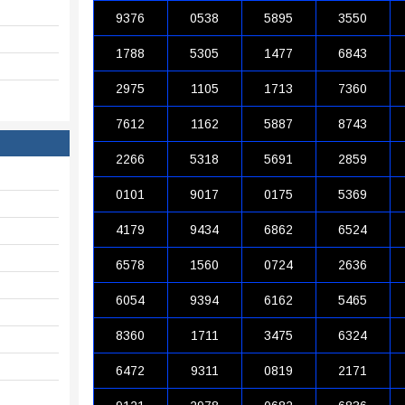
9376
0538
5895
3550
1788
5305
1477
6843
2975
1105
1713
7360
7612
1162
5887
8743
2266
5318
5691
2859
0101
9017
0175
5369
4179
9434
6862
6524
6578
1560
0724
2636
6054
9394
6162
5465
8360
1711
3475
6324
6472
9311
0819
2171