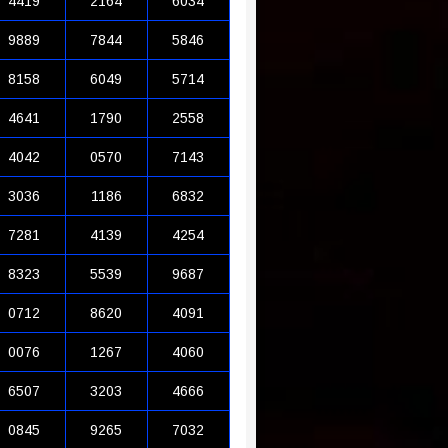
4419
2164
6034
9889
7844
5846
8158
6049
5714
4641
1790
2558
4042
0570
7143
3036
1186
6832
7281
4139
4254
8323
5539
9687
0712
8620
4091
0076
1267
4060
6507
3203
4666
0845
9265
7032