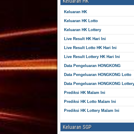
Keluaran HK
Keluaran HK
Keluaran HK Lotto
Keluaran HK Lottery
Live Result HK Hari Ini
Live Result
Lotto
HK Hari Ini
Live Result
Lottery
HK Hari Ini
Data Pengeluaran HONGKONG
Data Pengeluaran HONGKONG
Lotto
Data Pengeluaran HONGKONG
Lotter
Prediksi HK Malam Ini
Prediksi HK Lotto Malam Ini
Prediksi HK
Lottery
Malam Ini
Keluaran SGP