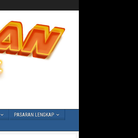
PASARAN LENGKAP