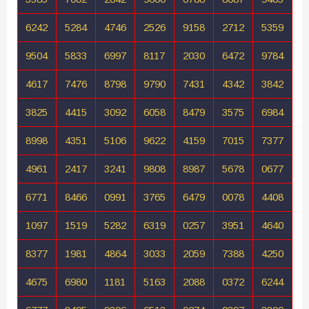
6242
5284
4746
2526
9158
2712
5359
9504
5833
6997
8117
2030
6472
9784
4617
7476
8798
9790
7431
4342
3842
3825
4415
3092
6058
8479
3575
6984
8998
4351
5106
9622
4159
7015
7377
4961
2417
3241
9808
8987
5678
0677
6771
8466
0991
3765
6479
0078
4408
1097
1519
5282
6319
0257
3951
4640
8377
1981
4864
3033
2059
7388
4250
4675
6980
1181
5163
2088
0372
6244