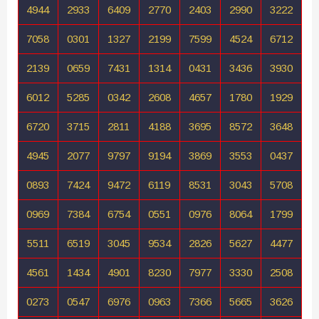
4944
2933
6409
2770
2403
2990
3222
7058
0301
1327
2199
7599
4524
6712
2139
0659
7431
1314
0431
3436
3930
6012
5285
0342
2608
4657
1780
1929
6720
3715
2811
4188
3695
8572
3648
4945
2077
9797
9194
3869
3553
0437
0893
7424
9472
6119
8531
3043
5708
0969
7384
6754
0551
0976
8064
1799
5511
6519
3045
9534
2826
5627
4477
4561
1434
4901
8230
7977
3330
2508
0273
0547
6976
0963
7366
5665
3626