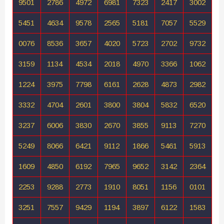
9501
2786
4972
6981
7323
2417
3002
5451
4634
9578
2565
5181
7057
5529
0076
8536
3657
4020
5723
2702
9732
3159
1134
4534
2018
4970
3366
1062
1224
3975
7798
6161
2628
4873
2982
3332
4704
2601
3800
3804
5832
6520
3237
6006
3830
2670
3855
9113
7270
5249
8066
6421
9112
1866
5461
5913
1609
4850
6192
7965
9652
3142
2364
2253
9288
2773
1910
8051
1156
0101
3251
7557
9429
1194
3897
6122
1583