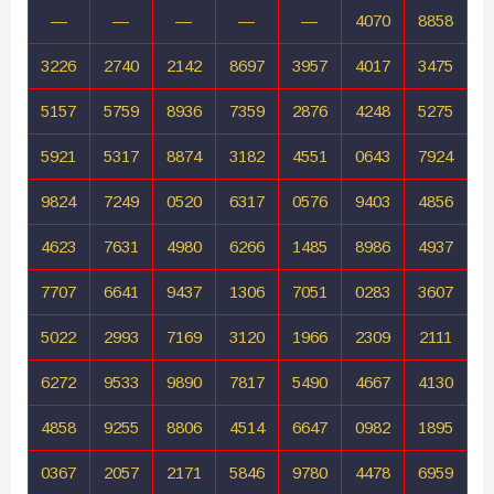
—
—
—
—
—
4070
8858
3226
2740
2142
8697
3957
4017
3475
5157
5759
8936
7359
2876
4248
5275
5921
5317
8874
3182
4551
0643
7924
9824
7249
0520
6317
0576
9403
4856
4623
7631
4980
6266
1485
8986
4937
7707
6641
9437
1306
7051
0283
3607
5022
2993
7169
3120
1966
2309
2111
6272
9533
9890
7817
5490
4667
4130
4858
9255
8806
4514
6647
0982
1895
0367
2057
2171
5846
9780
4478
6959