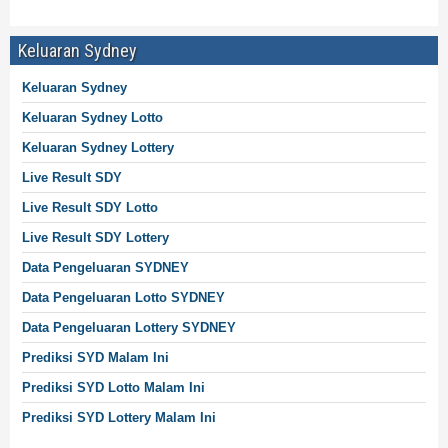
Keluaran Sydney
Keluaran Sydney
Keluaran Sydney
Lotto
Keluaran Sydney
Lottery
Live Result SDY
Live Result SDY Lotto
Live Result SDY
Lottery
Data Pengeluaran SYDNEY
Data Pengeluaran Lotto SYDNEY
Data Pengeluaran Lottery SYDNEY
Prediksi SYD Malam Ini
Prediksi SYD Lotto Malam Ini
Prediksi SYD Lottery Malam Ini