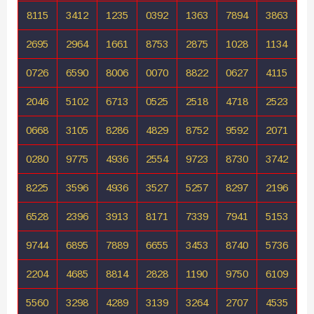
8115
3412
1235
0392
1363
7894
3863
2695
2964
1661
8753
2875
1028
1134
0726
6590
8006
0070
8822
0627
4115
2046
5102
6713
0525
2518
4718
2523
0668
3105
8286
4829
8752
9592
2071
0280
9775
4936
2554
9723
8730
3742
8225
3596
4936
3527
5257
8297
2196
6528
2396
3913
8171
7339
7941
5153
9744
6895
7889
6655
3453
8740
5736
2204
4685
8814
2828
1190
9750
6109
5560
3298
4289
3139
3264
2707
4535