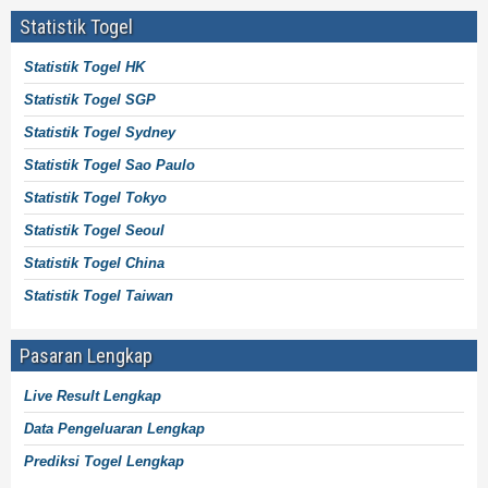
Statistik Togel
Statistik Togel HK
Statistik Togel SGP
Statistik Togel Sydney
Statistik Togel Sao Paulo
Statistik Togel Tokyo
Statistik Togel Seoul
Statistik Togel China
Statistik Togel Taiwan
Pasaran Lengkap
Live Result Lengkap
Data Pengeluaran Lengkap
Prediksi Togel Lengkap