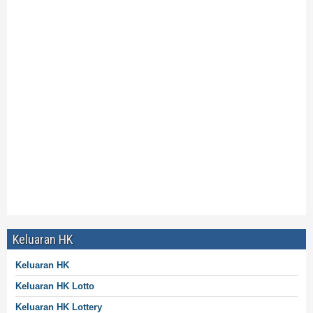
Pencarian Google :
Data Maryland Evening Pools 6D
Data Maryland Evening Pools 4D
Data Live Draw Maryland Evening
Data Live Draw Maryland Evening Hari Ini
Data Maryland Evening Live Prize
Prize Data Maryland Evening
Keluaran Data Maryland Evening
Data Live Maryland Evening
Data Maryland Evening Tercepat
Keluaran HK
Keluaran HK
Keluaran HK Lotto
Keluaran HK Lottery