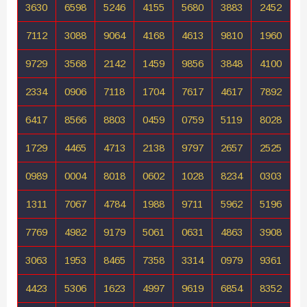
3630
6598
5246
4155
5680
3883
2452
7112
3088
9064
4168
4613
9810
1960
9729
3568
2142
1459
9856
3848
4100
2334
0906
7118
1704
7617
4617
7892
6417
8566
8803
0459
0759
5119
8028
1729
4465
4713
2138
9797
2657
2525
0989
0004
8018
0602
1028
8234
0303
1311
7067
4784
1988
9711
5962
5196
7769
4982
9179
5061
0631
4863
3908
3063
1953
8465
7358
3314
0979
9361
4423
5306
1623
4997
9619
6854
8352