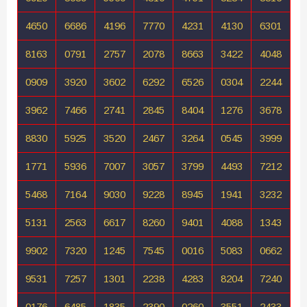
4650
6686
4196
7770
4231
4130
6301
8163
0791
2757
2078
8663
3422
4048
0909
3920
3602
6292
6526
0304
2244
3962
7466
2741
2845
8404
1276
3678
8830
5925
3520
2467
3264
0545
3999
1771
5936
7007
3057
3799
4493
7212
5468
7164
9030
9228
8945
1941
3232
5131
2563
6617
8260
9401
4088
1343
9902
7320
1245
7545
0016
5083
0662
9531
7257
1301
2238
4283
8204
7240
0176
6485
1835
2390
0260
3551
2433