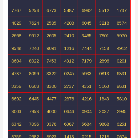
7767
5254
6773
5487
6992
5512
1737
4029
7624
2585
4208
6045
3218
8574
2668
9912
2605
2410
3465
7801
5970
9548
7240
9091
1216
7444
7158
4912
8604
8922
7453
4312
7179
2896
0201
4787
8099
3322
0245
5933
0813
6831
3359
0668
8300
2737
4351
5163
9831
6692
6445
4477
2876
4216
1843
5810
8003
7958
4000
0646
0904
3037
2945
6342
7096
3378
6387
5684
9888
6251
8759
2682
8923
1413
0215
1218
0674