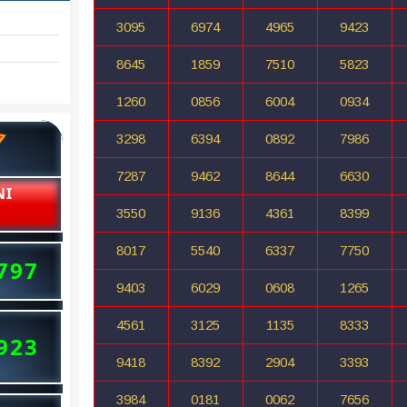
3095
6974
4965
9423
8645
1859
7510
5823
1260
0856
6004
0934
3298
6394
0892
7986
7287
9462
8644
6630
3550
9136
4361
8399
8017
5540
6337
7750
9403
6029
0608
1265
4561
3125
1135
8333
9418
8392
2904
3393
3984
0181
0062
7656