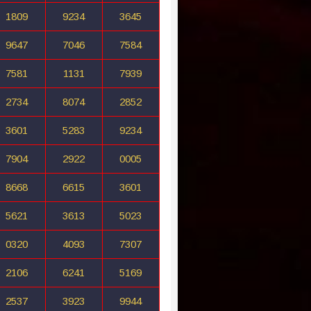
1809
9234
3645
9647
7046
7584
7581
1131
7939
2734
8074
2852
3601
5283
9234
7904
2922
0005
8668
6615
3601
5621
3613
5023
0320
4093
7307
2106
6241
5169
2537
3923
9944