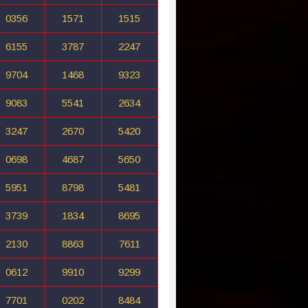
0356
1571
1515
6155
3787
2247
9704
1468
9323
9083
5541
2634
3247
2670
5420
0698
4687
5650
5951
8798
5481
3739
1834
8695
2130
8863
7611
0612
9910
9299
7701
0202
8484