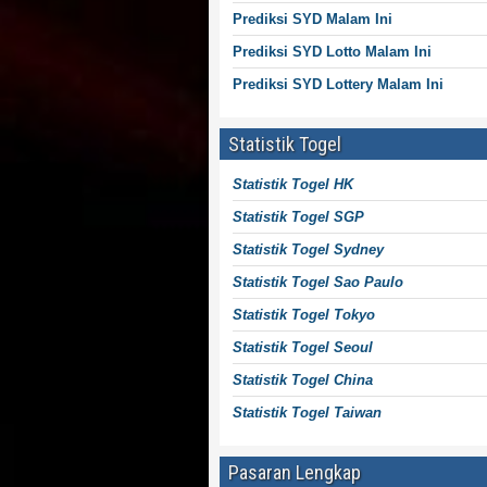
Prediksi SYD Malam Ini
Prediksi SYD Lotto Malam Ini
Prediksi SYD Lottery Malam Ini
Statistik Togel
Statistik Togel HK
Statistik Togel SGP
Statistik Togel Sydney
Statistik Togel Sao Paulo
Statistik Togel Tokyo
Statistik Togel Seoul
Statistik Togel China
Statistik Togel Taiwan
Pasaran Lengkap