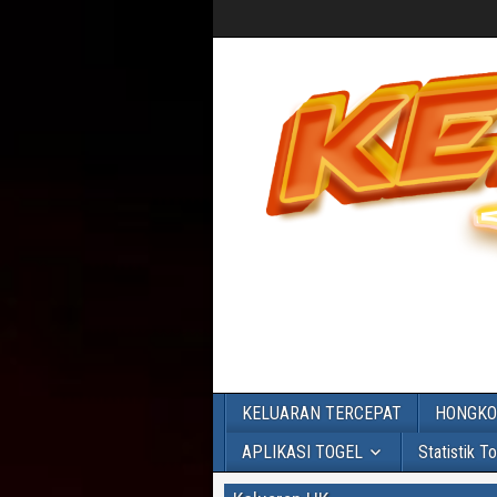
KELUARAN TERCEPAT
HONGKO
APLIKASI TOGEL
Statistik T