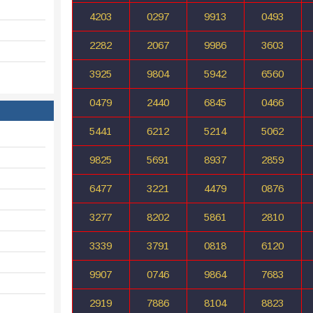
4203
0297
9913
0493
2282
2067
9986
3603
3925
9804
5942
6560
0479
2440
6845
0466
5441
6212
5214
5062
9825
5691
8937
2859
6477
3221
4479
0876
3277
8202
5861
2810
3339
3791
0818
6120
9907
0746
9864
7683
2919
7886
8104
8823