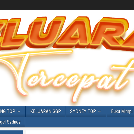
NG TOP
KELUARAN SGP
SYDNEY TOP
Buku Mimpi
ogel Sydney