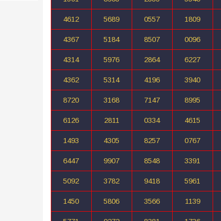
4612
5689
0557
1809
4367
5184
8507
0096
4314
5976
2864
6227
4362
5314
4196
3940
8720
3168
7147
8995
6126
2811
0334
4615
1493
4305
8257
0767
6447
9907
8548
3391
5092
3782
9418
5961
1450
5806
3566
1139