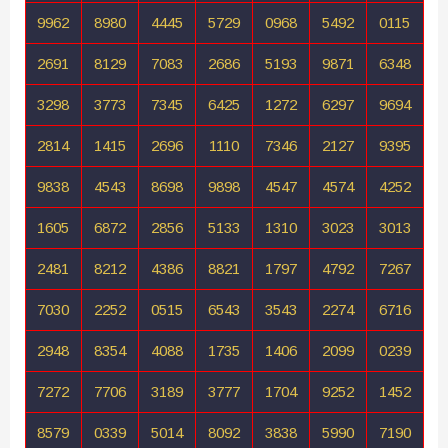
9962
8980
4445
5729
0968
5492
0115
2691
8129
7083
2686
5193
9871
6348
3298
3773
7345
6425
1272
6297
9694
2814
1415
2696
1110
7346
2127
9395
9838
4543
8698
9898
4547
4574
4252
1605
6872
2856
5133
1310
3023
3013
2481
8212
4386
8821
1797
4792
7267
7030
2252
0515
6543
3543
2274
6716
2948
8354
4088
1735
1406
2099
0239
7272
7706
3189
3777
1704
9252
1452
8579
0339
5014
8092
3838
5990
7190