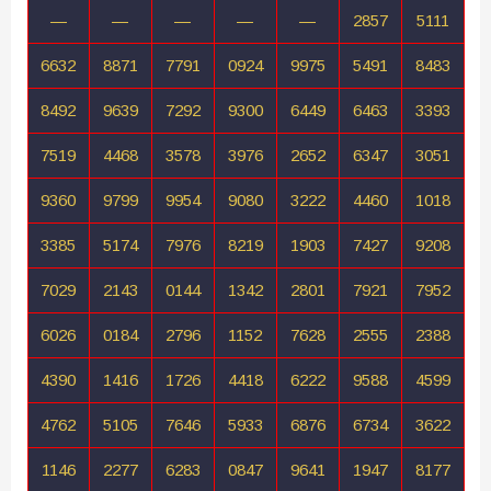
—
—
—
—
—
2857
5111
6632
8871
7791
0924
9975
5491
8483
8492
9639
7292
9300
6449
6463
3393
7519
4468
3578
3976
2652
6347
3051
9360
9799
9954
9080
3222
4460
1018
3385
5174
7976
8219
1903
7427
9208
7029
2143
0144
1342
2801
7921
7952
6026
0184
2796
1152
7628
2555
2388
4390
1416
1726
4418
6222
9588
4599
4762
5105
7646
5933
6876
6734
3622
1146
2277
6283
0847
9641
1947
8177