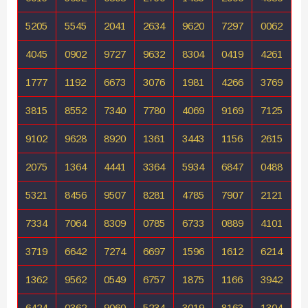
5205
5545
2041
2634
9620
7297
0062
4045
0902
9727
9632
8304
0419
4261
1777
1192
6673
3076
1981
4266
3769
3815
8552
7340
7780
4069
9169
7125
9102
9628
8920
1361
3443
1156
2615
2075
1364
4441
3364
5934
6847
0488
5321
8456
9507
8281
4785
7907
2121
7334
7064
8309
0785
6733
0889
4101
3719
6642
7274
6697
1596
1612
6214
1362
9562
0549
6757
1875
1166
3942
6424
0362
9060
5234
3019
8163
1304