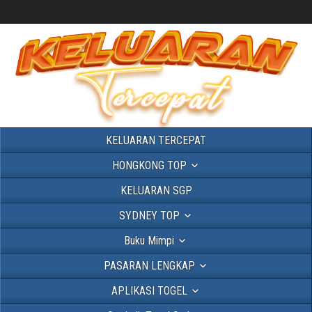
KELUARAN TERCEPAT
HONGKONG TOP
KELUARAN SGP
SYDNEY TOP
Buku Mimpi
PASARAN LENGKAP
APLIKASI TOGEL