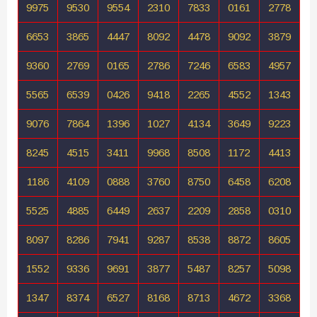
9975
9530
9554
2310
7833
0161
2778
6653
3865
4447
8092
4478
9092
3879
9360
2769
0165
2786
7246
6583
4957
5565
6539
0426
9418
2265
4552
1343
9076
7864
1396
1027
4134
3649
9223
8245
4515
3411
9968
8508
1172
4413
1186
4109
0888
3760
8750
6458
6208
5525
4885
6449
2637
2209
2858
0310
8097
8286
7941
9287
8538
8872
8605
1552
9336
9691
3877
5487
8257
5098
1347
8374
6527
8168
8713
4672
3368