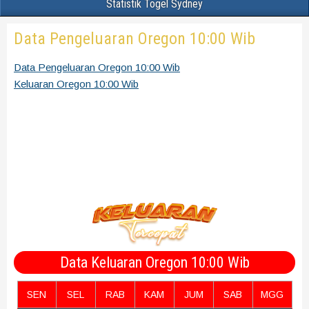
Statistik Togel Sydney
Data Pengeluaran Oregon 10:00 Wib
Data Pengeluaran Oregon 10:00 Wib
Rekap Keluaran
Keluaran Oregon 10:00 Wib
terbaru, terakurat dan terpercaya
bersumber dari situs Oregon 10:00 Wib pools. Data Oregon
10:00 Wib bisa sobat pergunakan untuk mencari angka tarikan
Paito Oregon 10:00 Wib terbaik untuk dibeli nantinya.
Perhatikan selalu angka yang berlum pernah keluar sama
sekali setiap minggunya bulan dan tahun, kemungkinan besar
angka itu bisa keluar.
Data Keluaran Oregon 10:00 Wib
SEN
SEL
RAB
KAM
JUM
SAB
MGG