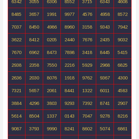
6342
3055
6306
8552
3715
6343
4608
8485
3657
1991
9977
4576
4958
8572
7037
8450
4986
8960
3158
9343
7942
3622
8412
0205
2440
7676
2435
9032
7670
6962
8473
7898
3418
8445
5415
2938
2358
7550
2216
5929
2968
6825
2636
2030
8076
1918
9762
9367
4300
7321
5657
2061
8441
1322
6011
4583
3884
4296
3803
9293
7392
8741
2907
5614
8504
1337
0143
7047
9278
8216
9087
3793
9990
8241
8602
5074
6861