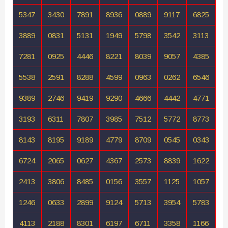
5347
3430
7891
8936
0889
9117
6825
3889
0831
5131
1949
5798
3542
3113
7281
0925
4446
8221
8039
9057
4385
5538
2591
8288
4599
0963
0262
6546
9389
2746
9419
9290
4666
4442
4771
3193
6311
7807
3985
7512
5772
8773
8143
8195
9189
4779
8709
0545
0343
6724
2065
0627
4367
2573
8839
1622
2413
3806
8485
0156
3557
1125
1057
1246
0633
2899
9124
5713
3954
5783
4113
2188
8301
6197
6711
3358
1166