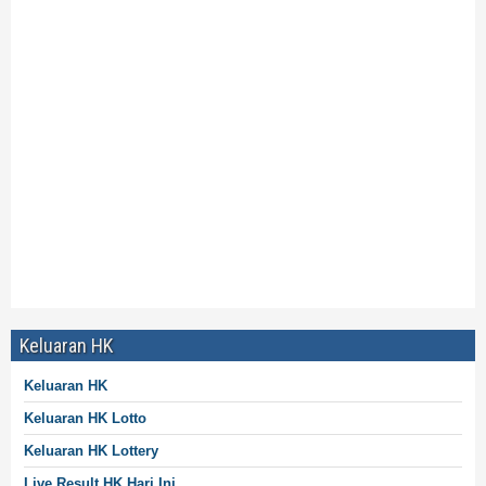
Data Oregon Pools 6D
Data Oregon Pools 4D
Data Live Draw Oregon
Data Live Draw Oregon Hari Ini
Data Oregon Live Prize
Prize Data Oregon
Keluaran Data Oregon
Data Live Oregon
Data Oregon Tercepat
Keluaran HK
Keluaran HK
Keluaran HK Lotto
Keluaran HK Lottery
Live Result HK Hari Ini