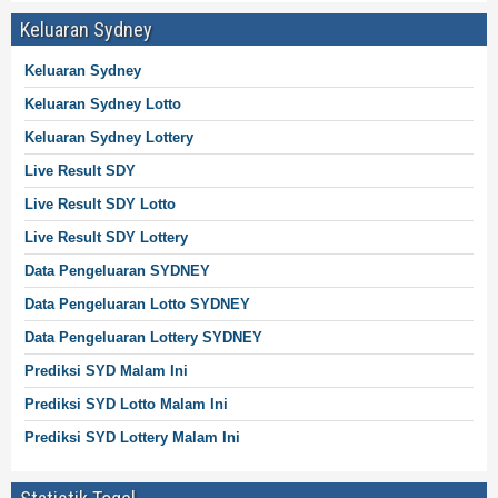
Keluaran Sydney
Keluaran Sydney
Keluaran Sydney
Lotto
Keluaran Sydney
Lottery
Live Result SDY
Live Result SDY Lotto
Live Result SDY
Lottery
Data Pengeluaran SYDNEY
Data Pengeluaran Lotto SYDNEY
Data Pengeluaran Lottery SYDNEY
Prediksi SYD Malam Ini
Prediksi SYD Lotto Malam Ini
Prediksi SYD Lottery Malam Ini