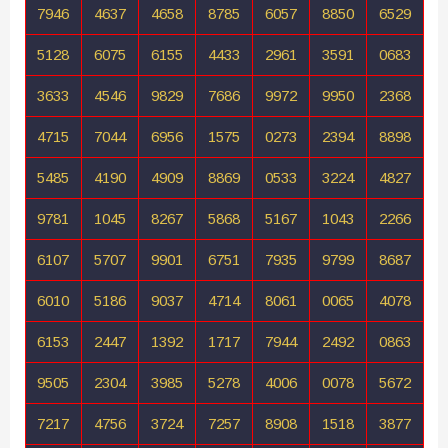
7946
4637
4658
8785
6057
8850
6529
5128
6075
6155
4433
2961
3591
0683
3633
4546
9829
7686
9972
9950
2368
4715
7044
6956
1575
0273
2394
8898
5485
4190
4909
8869
0533
3224
4827
9781
1045
8267
5868
5167
1043
2266
6107
5707
9901
6751
7935
9799
8687
6010
5186
9037
4714
8061
0065
4078
6153
2447
1392
1717
7944
2492
0863
9505
2304
3985
5278
4006
0078
5672
7217
4756
3724
7257
8908
1518
3877