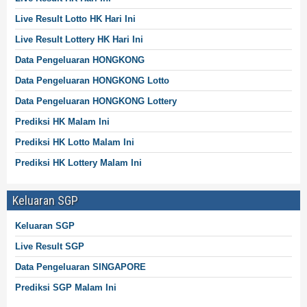
Live Result
Lotto
HK Hari Ini
Live Result
Lottery
HK Hari Ini
Data Pengeluaran HONGKONG
Data Pengeluaran HONGKONG
Lotto
Data Pengeluaran HONGKONG
Lottery
Prediksi HK Malam Ini
Prediksi HK Lotto Malam Ini
Prediksi HK
Lottery
Malam Ini
Keluaran SGP
Keluaran SGP
Live Result SGP
Data Pengeluaran SINGAPORE
Prediksi SGP Malam Ini