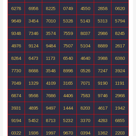
6278
6958
8225
0749
4550
2858
0620
9649
3454
7010
5328
5143
5313
5794
9348
7346
3574
7559
8037
2986
8245
4976
9124
9484
7507
5104
8889
2617
8284
6473
1173
6540
4640
3988
6380
7730
8688
3548
8998
0526
7247
3924
7049
1329
4109
3165
7071
9190
1191
6874
9568
7686
4406
7583
9746
2968
3931
4895
9497
1444
8203
4617
1942
9194
5452
8713
5232
3370
4283
6855
0322
1936
1997
9670
0394
1362
2203