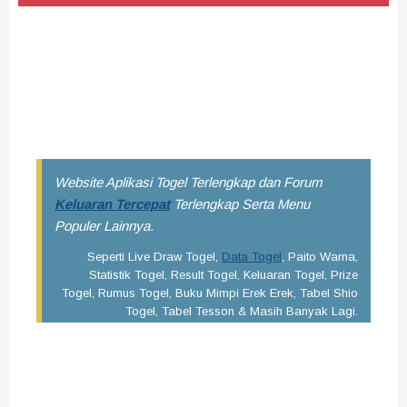
Sekian Pengeluaran China Pools malam ini semoga dapat
terbantu dengan hadirnya Data Pengeluaran China Pools 4D
ini. Selalu pantau angka keluaran togel terbaru disini. Saran
kami, kamu bisa menyimpan situs ini di handphone kamu
dengan cara bookmark agar besok dan selanjutnya bisa
dengan mudah mendapatkan data result terupdate.
Website Aplikasi Togel Terlengkap dan Forum
Keluaran Tercepat
Terlengkap Serta Menu
Populer Lainnya.
Seperti Live Draw Togel,
Data Togel
, Paito Warna,
Statistik Togel, Result Togel, Keluaran Togel, Prize
Togel, Rumus Togel, Buku Mimpi Erek Erek, Tabel Shio
Togel, Tabel Tesson & Masih Banyak Lagi.
Pencarian Google :
Data China Pools Pools 6D